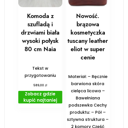
Komoda z
Nowość.
szufladą i
brązowa
drzwiami biała
kosmetyczka
wysoki połysk
tuscany leather
80 cm Naia
eliot w super
cenie
Tekst w
przygotowaniu
Materiał: – Ręcznie
barwiona skóra
zł
589,00
cielęca licowa –
Zobacz gdzie
Bawełniana
kupić najtaniej
podszewka Cechy
produktu: – Pół –
sztywna struktura –
2 komory Część