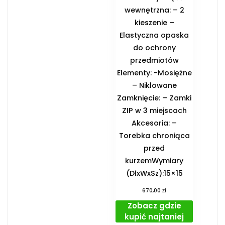
wewnętrzna: – 2
kieszenie –
Elastyczna opaska
do ochrony
przedmiotów
Elementy: -Mosiężne
– Niklowane
Zamknięcie: – Zamki
ZIP w 3 miejscach
Akcesoria: –
Torebka chroniąca
przed
kurzemWymiary
(DłxWxSz):15×15
zł
670,00
Zobacz gdzie
kupić najtaniej