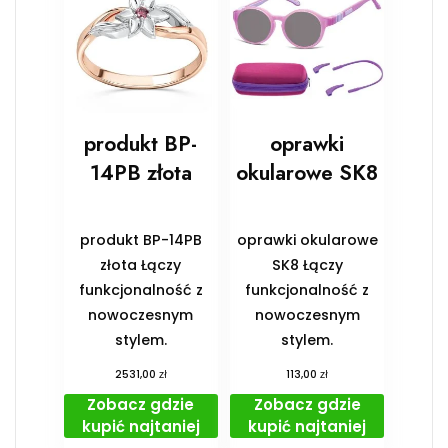
produkt BP-
oprawki
14PB złota
okularowe SK8
produkt BP-14PB
oprawki okularowe
złota Łączy
SK8 Łączy
funkcjonalność z
funkcjonalność z
nowoczesnym
nowoczesnym
stylem.
stylem.
zł
zł
2531,00
113,00
Zobacz gdzie
Zobacz gdzie
kupić najtaniej
kupić najtaniej