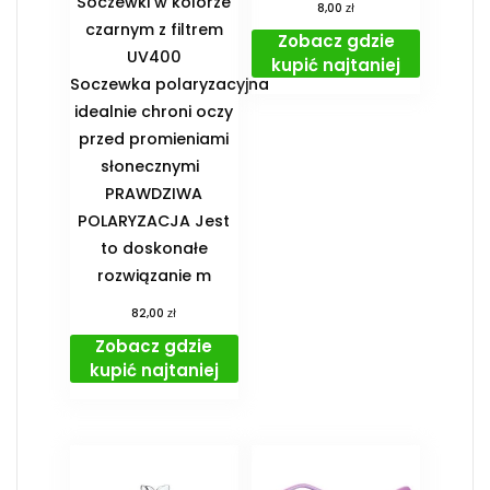
Soczewki w kolorze
zł
8,00
czarnym z filtrem
Zobacz gdzie
UV400
kupić najtaniej
Soczewka polaryzacyjna
idealnie chroni oczy
przed promieniami
słonecznymi
PRAWDZIWA
POLARYZACJA Jest
to doskonałe
rozwiązanie m
zł
82,00
Zobacz gdzie
kupić najtaniej