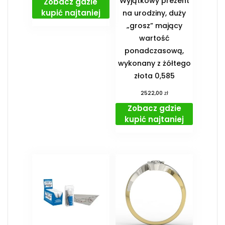
Wyjątkowy prezent
Zobacz gdzie
kupić najtaniej
na urodziny, duży
„grosz” mający
wartość
ponadczasową,
wykonany z żółtego
złota 0,585
zł
2522,00
Zobacz gdzie
kupić najtaniej