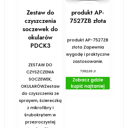
Zestaw do
produkt AP-
czyszczenia
7527ZB złota
soczewek do
okularów
produkt AP-7527ZB
PDCK3
złota Zapewnia
wygodę i praktyczne
zastosowanie.
ZESTAW DO
zł
CZYSZCZENIA
7392,00
SOCZEWEK,
Zobacz gdzie
kupić najtaniej
OKULARÓWZestaw
do czyszczenia ze
sprayem, ściereczką
z mikrofibry i
śrubokrętem w
przezroczystej