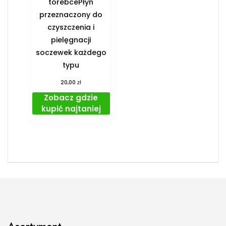
torebcePłyn
przeznaczony do
czyszczenia i
pielęgnacji
soczewek każdego
typu
zł
20,00
Zobacz gdzie
kupić najtaniej