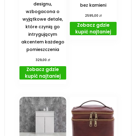
designu,
bez kamieni
wzbogacona o
zł
2595,00
wyjątkowe detale,
Zobacz gdzie
które czynią go
kupić najtaniej
intrygującym
akcentem każdego
pomieszczenia
zł
329,00
Zobacz gdzie
kupić najtaniej