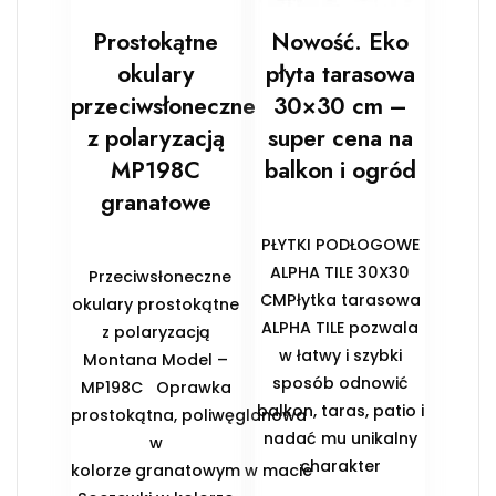
Prostokątne
Nowość. Eko
okulary
płyta tarasowa
przeciwsłoneczne
30×30 cm –
z polaryzacją
super cena na
MP198C
balkon i ogród
granatowe
PŁYTKI PODŁOGOWE
ALPHA TILE 30X30
Przeciwsłoneczne
CMPłytka tarasowa
okulary prostokątne
ALPHA TILE pozwala
z polaryzacją
w łatwy i szybki
Montana Model –
sposób odnowić
MP198C Oprawka
balkon, taras, patio i
prostokątna, poliwęglanowa
nadać mu unikalny
w
charakter
kolorze granatowym w macie