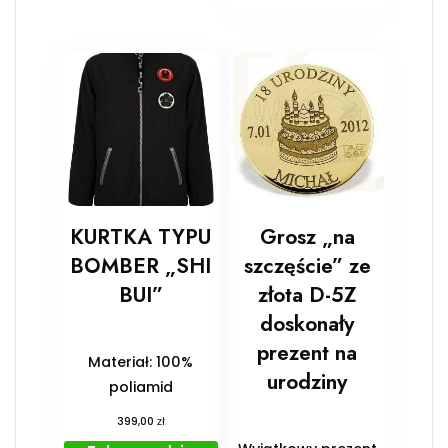
KURTKA TYPU
Grosz „na
BOMBER „SHI
szczęście” ze
BUI”
złota D-5Z
doskonały
prezent na
Materiał: 100%
urodziny
poliamid
zł
399,00