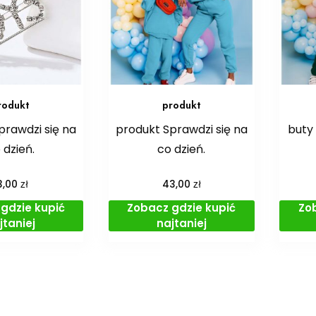
rodukt
produkt
prawdzi się na
produkt Sprawdzi się na
buty 
 dzień.
co dzień.
zł
zł
3,00
43,00
gdzie kupić
Zobacz gdzie kupić
Zo
jtaniej
najtaniej