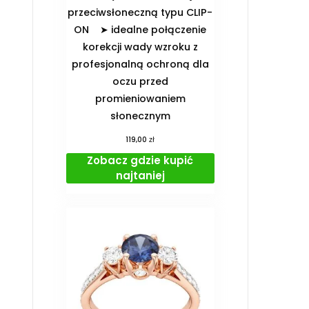
przeciwsłoneczną typu CLIP-
ON ➤ idealne połączenie
korekcji wady wzroku z
profesjonalną ochroną dla
oczu przed
promieniowaniem
słonecznym
zł
119,00
Zobacz gdzie kupić
najtaniej