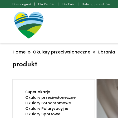
Dom i ogród
Dla Panów
Dla Pań
Katalog produktów
Home
Okulary przeciwsłoneczne
Ubrania 
produkt
Super okazje
Okulary przeciwsłoneczne
Okulary Fotochromowe
Okulary Polaryzacyjne
Okulary Sportowe