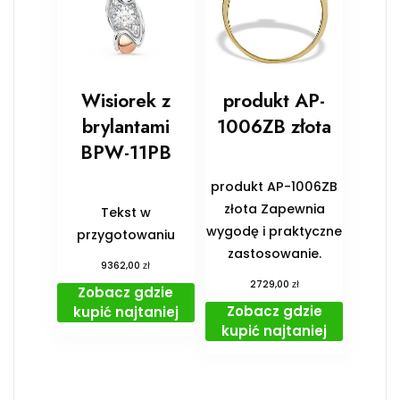
Wisiorek z
produkt AP-
brylantami
1006ZB złota
BPW-11PB
produkt AP-1006ZB
złota Zapewnia
Tekst w
wygodę i praktyczne
przygotowaniu
zastosowanie.
zł
9362,00
zł
2729,00
Zobacz gdzie
Zobacz gdzie
kupić najtaniej
kupić najtaniej