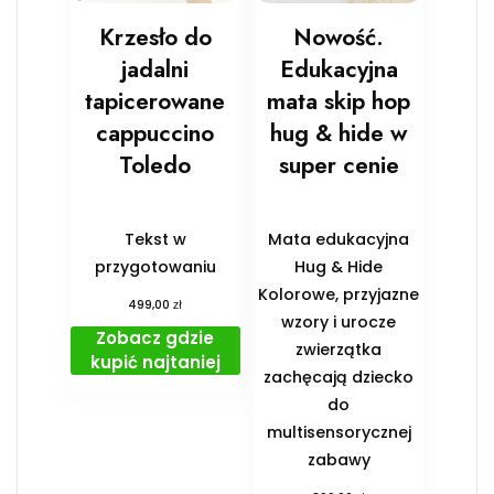
Krzesło do
Nowość.
jadalni
Edukacyjna
tapicerowane
mata skip hop
cappuccino
hug & hide w
Toledo
super cenie
Tekst w
Mata edukacyjna
przygotowaniu
Hug & Hide
Kolorowe, przyjazne
zł
499,00
wzory i urocze
Zobacz gdzie
zwierzątka
kupić najtaniej
zachęcają dziecko
do
multisensorycznej
zabawy