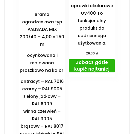
oprawki okularowe
UV400 To
Brama
funkcjonalny
ogrodzeniowa typ
produkt do
PALISADA MIX
codziennego
200/40 – 4,00 x 1,50
użytkowania.
m
zł
26,00
ocynkowana i
Zobacz gdzie
malowana
kupić najtaniej
proszkowo na kolor:
antracyt – RAL 7016
czarny – RAL 9005
zielony jodłowy –
RAL 6009
winna czerwień –
RAL 3005
brązowy – RAL 8017
szary niebieski – RAL