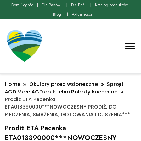
Dom i ogród
Dla Panów
Dla Pań
Katalog produktów
Blog
Aktualności
Home
Okulary przeciwsłoneczne
Sprzęt
AGD Małe AGD do kuchni Roboty kuchenne
Prodiż ETA Pecenka
ETA013390000***NOWOCZESNY PRODIŻ, DO
PIECZENIA, SMAŻENIA, GOTOWANIA I DUSZENIA***
Prodiż ETA Pecenka
ETA013390000***NOWOCZESNY