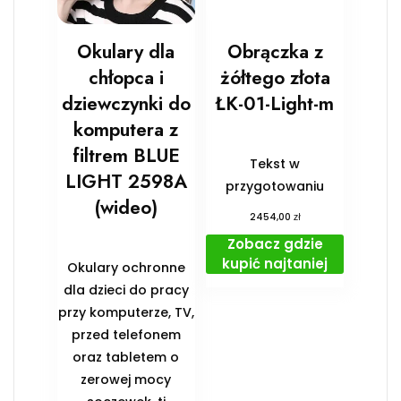
Okulary dla
Obrączka z
chłopca i
żółtego złota
dziewczynki do
ŁK-01-Light-m
komputera z
filtrem BLUE
Tekst w
LIGHT 2598A
przygotowaniu
(wideo)
zł
2454,00
Zobacz gdzie
kupić najtaniej
Okulary ochronne
dla dzieci do pracy
przy komputerze, TV,
przed telefonem
oraz tabletem o
zerowej mocy