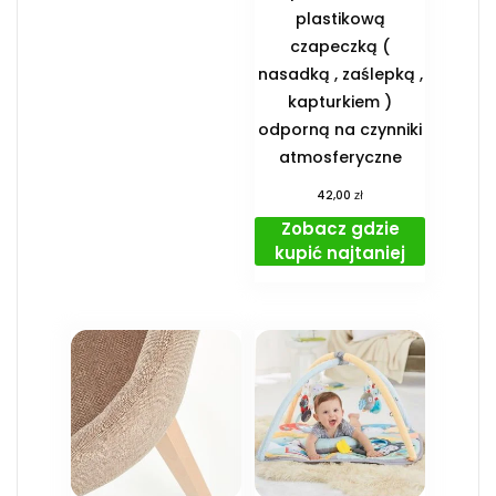
plastikową
czapeczką (
nasadką , zaślepką ,
kapturkiem )
odporną na czynniki
atmosferyczne
zł
42,00
Zobacz gdzie
kupić najtaniej