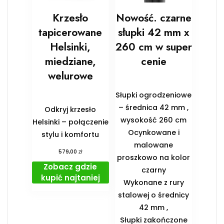
Krzesło
Nowość. czarne
tapicerowane
słupki 42 mm x
Helsinki,
260 cm w super
miedziane,
cenie
welurowe
Słupki ogrodzeniowe
– średnica 42 mm ,
Odkryj krzesło
wysokość 260 cm
Helsinki – połączenie
Ocynkowane i
stylu i komfortu
malowane
zł
579,00
proszkowo na kolor
Zobacz gdzie
czarny
kupić najtaniej
Wykonane z rury
stalowej o średnicy
42 mm ,
Słupki zakończone