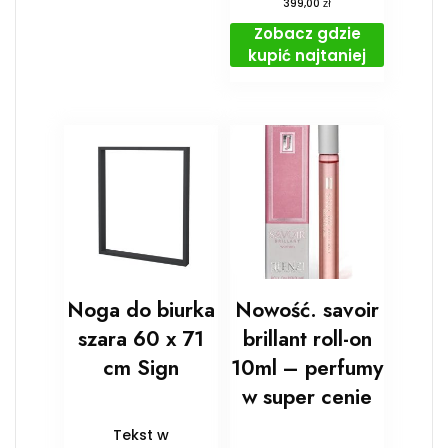
zł
399,00
Zobacz gdzie
kupić najtaniej
Noga do biurka
Nowość. savoir
szara 60 x 71
brillant roll-on
cm Sign
10ml – perfumy
w super cenie
Tekst w