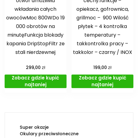
otwór umożliwia
cechy:funkcje –
wkładania całych
opiekacz, gofrownica,
owocówMoc 800WDo 19
grillmoc – 900 Wilość
000 obrotów na
płytek – 4 kontrolka
minutęFunkcja blokady
temperatury –
kapania DripStopFiltr ze
takkontrolka pracy –
stali nierdzewnej
takkolor – czarny / INOX
zł
zł
299,00
199,00
Zobacz gdzie kupić
Zobacz gdzie kupić
najtaniej
najtaniej
Super okazje
Okulary przeciwsłoneczne