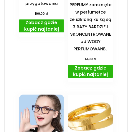
przygotowaniu
PERFUMY zamknięte
w perfumetce
zł
199,00
ze szklaną kulką są
Zobacz gdzie
3 RAZY BARDZIEJ
kupić najtaniej
SKONCENTROWANE
od WODY
PERFUMOWANEJ
zł
13,00
Zobacz gdzie
kupić najtaniej