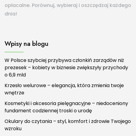
opłacalne. Porównuj, wybieraj i oszczędzaj każdego
dnia!
Wpisy na blogu
W Polsce szybciej przybywa członkiń zarządów niż
prezesek – kobiety w biznesie zwiększyły przychody
o 6,9 mld
Krzesło welurowe – elegancja, która zmienia twoje
wnętrze
Kosmetyki i akcesoria pielęgnacyjne – niedoceniony
fundament codziennej troski o urodę
Okulary do czytania – styl, komfort i zdrowie Twojego
wzroku