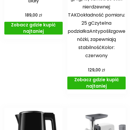
biały
nierdzewnej:
TAKDokładność pomiaru:
zł
189,00
25 gCzytelna
Zobacz gdzie kupić
podziałkaAntypoślizgowe
najtaniej
nóżki, zapewniają
stabilnośćKolor:
czerwony
zł
129,00
Zobacz gdzie kupić
najtaniej