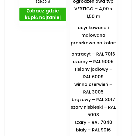
ogrodzeniowa typ
zł
329,00
VERTIGO – 4,00 x
Zobacz gdzie
1,50 m
kupić najtaniej
ocynkowana i
malowana
proszkowo na kolor:
antracyt – RAL 7016
czarny – RAL 9005
zielony jodłowy –
RAL 6009
winna czerwień –
RAL 3005
brązowy – RAL 8017
szary niebieski – RAL
5008
szary – RAL 7040
biały – RAL 9016