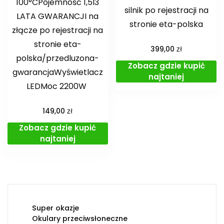
100°CPojemność 1,5l3
silnik po rejestracji na
LATA GWARANCJI na
stronie eta-polska
złącze po rejestracji na
stronie eta-
zł
399,00
polska/przedluzona-
Zobacz gdzie kupić
gwarancjaWyświetlacz
najtaniej
LEDMoc 2200W
zł
149,00
Zobacz gdzie kupić
najtaniej
Super okazje
Okulary przeciwsłoneczne