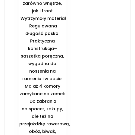
zarówno wnętrze,
jak i front
️ Wytrzymały materiał
️ Regulowana
długość paska ️
Praktyczna
konstrukcja–
saszetka poręczna,
wygodna do
noszenia na
ramieniu i w pasie ️
Ma aż 4 komory
zamykane na zamek
️ Do zabrania
na spacer, zakupy,
ale też na
przejażdżkę rowerową,
obóz, biwak,