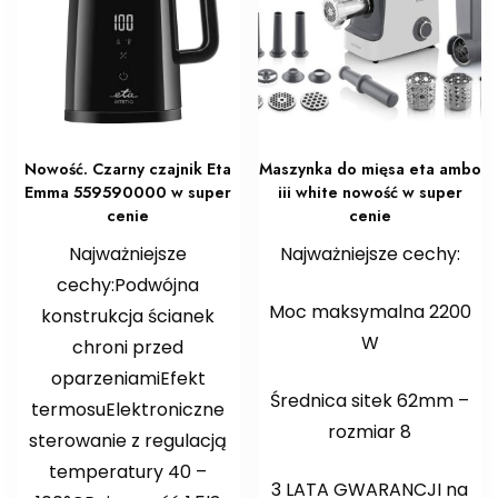
Nowość. Czarny czajnik Eta
Maszynka do mięsa eta ambo
Emma 559590000 w super
iii white nowość w super
cenie
cenie
Najważniejsze
Najważniejsze cechy:
cechy:Podwójna
Moc maksymalna 2200
konstrukcja ścianek
W
chroni przed
oparzeniamiEfekt
Średnica sitek 62mm –
termosuElektroniczne
rozmiar 8
sterowanie z regulacją
temperatury 40 –
3 LATA GWARANCJI na