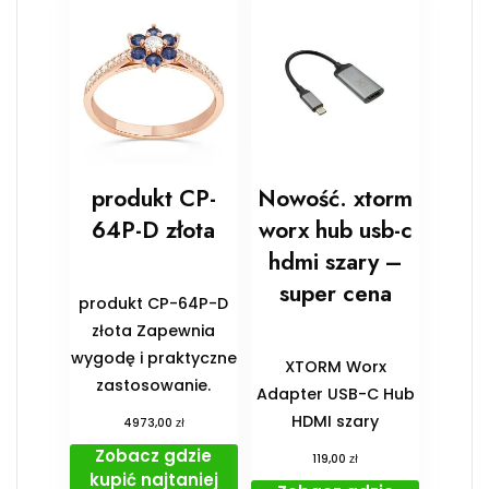
produkt CP-
Nowość. xtorm
64P-D złota
worx hub usb-c
hdmi szary –
super cena
produkt CP-64P-D
złota Zapewnia
wygodę i praktyczne
XTORM Worx
zastosowanie.
Adapter USB-C Hub
HDMI szary
zł
4973,00
Zobacz gdzie
zł
119,00
kupić najtaniej