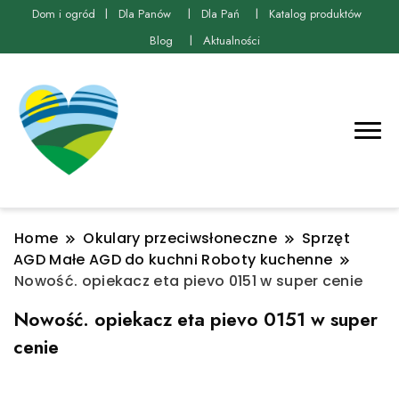
Dom i ogród
Dla Panów
Dla Pań
Katalog produktów
Blog
Aktualności
Home
Okulary przeciwsłoneczne
Sprzęt
AGD Małe AGD do kuchni Roboty kuchenne
Nowość. opiekacz eta pievo 0151 w super cenie
Nowość. opiekacz eta pievo 0151 w super
cenie