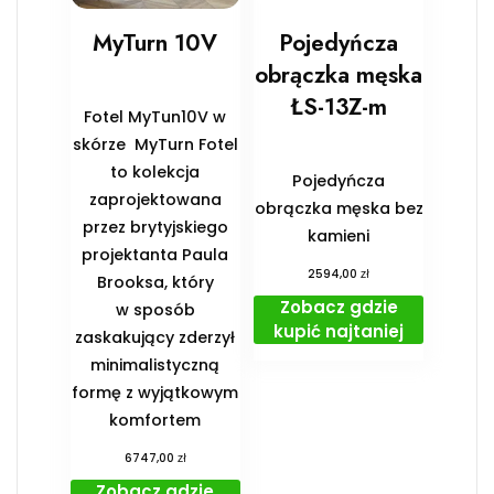
MyTurn 10V
Pojedyńcza
obrączka męska
ŁS-13Z-m
Fotel MyTun10V w
skórze MyTurn Fotel
to kolekcja
Pojedyńcza
zaprojektowana
obrączka męska bez
przez brytyjskiego
kamieni
projektanta Paula
zł
2594,00
Brooksa, który
Zobacz gdzie
w sposób
kupić najtaniej
zaskakujący zderzył
minimalistyczną
formę z wyjątkowym
komfortem
zł
6747,00
Zobacz gdzie