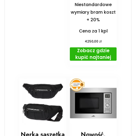
Niestandardowe
wymiary bram koszt
+ 20%
Cena za 1 kpl
zł
4250,00
Zobacz gdzie
kupić najtaniej
Nerka saszetka
Nowość.