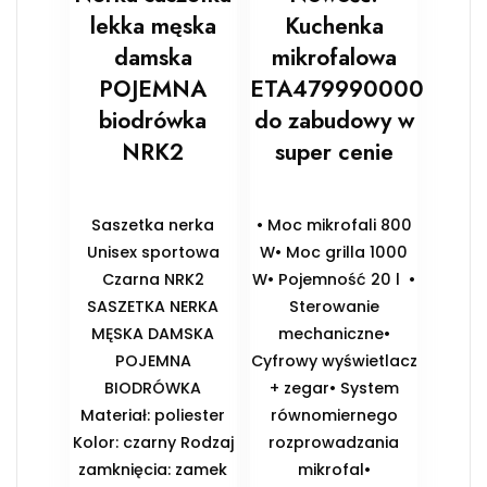
lekka męska
Kuchenka
damska
mikrofalowa
POJEMNA
ETA479990000
biodrówka
do zabudowy w
NRK2
super cenie
Saszetka nerka
• Moc mikrofali 800
Unisex sportowa
W• Moc grilla 1000
Czarna NRK2
W• Pojemność 20 l •
SASZETKA NERKA
Sterowanie
MĘSKA DAMSKA
mechaniczne•
POJEMNA
Cyfrowy wyświetlacz
BIODRÓWKA
+ zegar• System
Materiał: poliester
równomiernego
Kolor: czarny Rodzaj
rozprowadzania
zamknięcia: zamek
mikrofal•