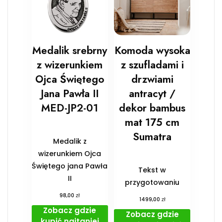
Medalik srebrny
Komoda wysoka
z wizerunkiem
z szufladami i
Ojca Świętego
drzwiami
Jana Pawła II
antracyt /
MED-JP2-01
dekor bambus
mat 175 cm
Sumatra
Medalik z
wizerunkiem Ojca
Świętego jana Pawła
Tekst w
II
przygotowaniu
zł
98,00
zł
1499,00
Zobacz gdzie
Zobacz gdzie
kupić najtaniej