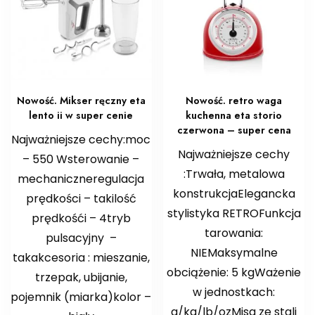
Nowość. Mikser ręczny eta
Nowość. retro waga
lento ii w super cenie
kuchenna eta storio
czerwona – super cena
Najważniejsze cechy:moc
Najważniejsze cechy
– 550 Wsterowanie –
:Trwała, metalowa
mechaniczneregulacja
konstrukcjaElegancka
prędkości – takilość
stylistyka RETROFunkcja
prędkośći – 4tryb
tarowania:
pulsacyjny –
NIEMaksymalne
takakcesoria : mieszanie,
obciążenie: 5 kgWażenie
trzepak, ubijanie,
w jednostkach:
pojemnik (miarka)kolor –
g/kg/lb/ozMisa ze stali