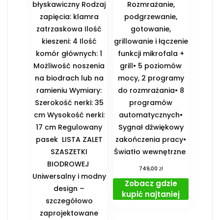
błyskawiczny Rodzaj
Rozmrażanie,
zapięcia: klamra
podgrzewanie,
zatrzaskowa Ilość
gotowanie,
kieszeni: 4 Ilość
grillowanie i łączenie
komór głównych: 1
funkcji mikrofala +
Możliwość noszenia
grill• 5 poziomów
na biodrach lub na
mocy, 2 programy
ramieniu Wymiary:
do rozmrażania• 8
Szerokość nerki: 35
programów
cm Wysokość nerki:
automatycznych•
17 cm Regulowany
Sygnał dźwiękowy
pasek ️ LISTA ZALET
zakończenia pracy•
SZASZETKI
Światło wewnętrzne
BIODROWEJ ️
zł
749,00
Uniwersalny i modny
Zobacz gdzie
design –
kupić najtaniej
szczegółowo
zaprojektowane