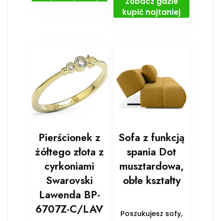
Zobacz gdzie
kupić najtaniej
Pierścionek z
Sofa z funkcją
żółtego złota z
spania Dot
cyrkoniami
musztardowa,
Swarovski
obłe kształty
Lawenda BP-
6707Z-C/LAV
Poszukujesz sofy,