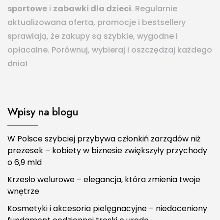
sportowe
i
zabawki dla dzieci
. Regularnie
aktualizowana oferta, promocje i bestsellery
sprawiają, że zakupy są szybkie, wygodne i
opłacalne. Porównuj, wybieraj i oszczędzaj każdego
dnia!
Wpisy na blogu
W Polsce szybciej przybywa członkiń zarządów niż
prezesek – kobiety w biznesie zwiększyły przychody
o 6,9 mld
Krzesło welurowe – elegancja, która zmienia twoje
wnętrze
Kosmetyki i akcesoria pielęgnacyjne – niedoceniony