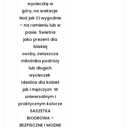
wycieczkę w
góry, na wakacje ️
Noś jak Ci wygodnie
– na ramieniu lub w
pasie ️ Świetna
jako prezent dla
bliskiej
osoby, zwłaszcza
miłośnika podróży
lub długich
wycieczek ️
Idealna dla kobiet
jak i mężczyzn ️ W
uniwersalnym i
praktycznym kolorze
️SASZETKA
BIODROWA –
BEZPIECZNE I MODNE