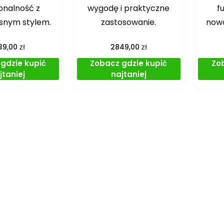
onalność z
wygodę i praktyczne
f
snym stylem.
zastosowanie.
now
zł
zł
39,00
2849,00
gdzie kupić
Zobacz gdzie kupić
Zo
jtaniej
najtaniej