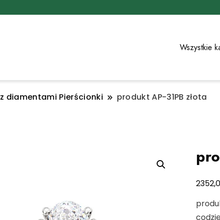
Wszystkie k
 z diamentami Pierścionki
produkt AP-31PB złota
pro
2352,
produ
codzi