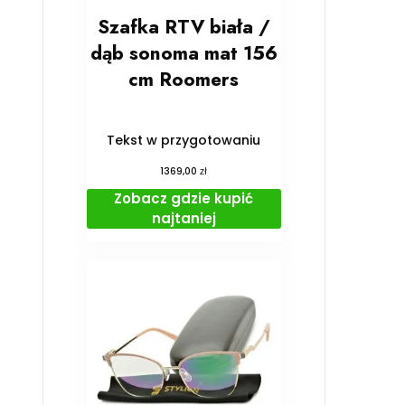
Szafka RTV biała /
dąb sonoma mat 156
cm Roomers
Tekst w przygotowaniu
zł
1369,00
Zobacz gdzie kupić
najtaniej