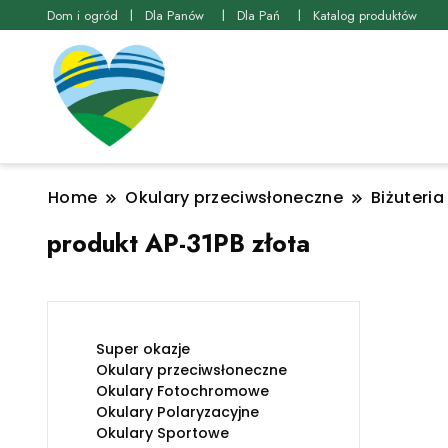
Dom i ogród
Dla Panów
Dla Pań
Katalog produktów
Home
Okulary przeciwsłoneczne
Biżuteria
produkt AP-31PB złota
Super okazje
Okulary przeciwsłoneczne
Okulary Fotochromowe
Okulary Polaryzacyjne
Okulary Sportowe