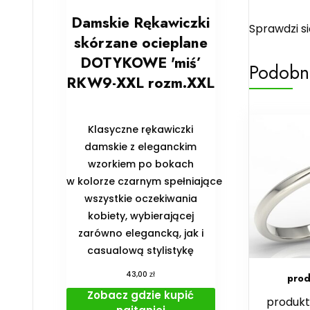
Damskie Rękawiczki
Sprawdzi s
skórzane ocieplane
DOTYKOWE 'miś’
Podobn
RKW9-XXL rozm.XXL
Klasyczne rękawiczki
damskie z eleganckim
wzorkiem po bokach
w kolorze czarnym spełniające
wszystkie oczekiwania
kobiety, wybierającej
zarówno elegancką, jak i
casualową stylistykę
zł
43,00
prod
Zobacz gdzie kupić
produkt