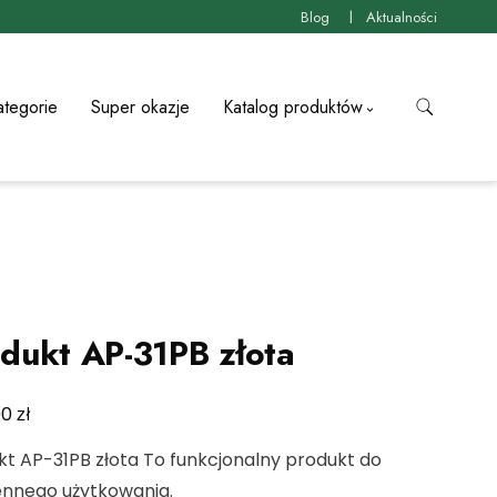
Blog
Aktualności
ategorie
Super okazje
Katalog produktów
dukt AP-31PB złota
zł
00
kt AP-31PB złota To funkcjonalny produkt do
ennego użytkowania.