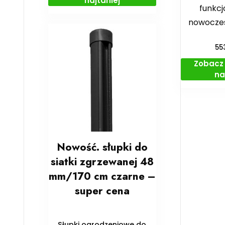
najtaniej
funkcj
nowocze
55
Zobacz 
na
Nowość. słupki do
siatki zgrzewanej 48
mm/170 cm czarne –
super cena
Słupki ogrodzeniowe do