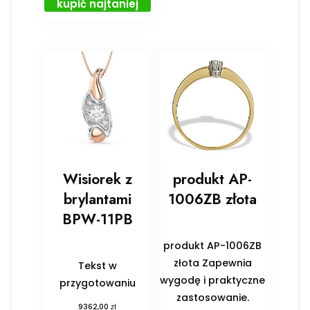
kupić najtaniej
Wisiorek z
produkt AP-
brylantami
1006ZB złota
BPW-11PB
produkt AP-1006ZB
złota Zapewnia
Tekst w
wygodę i praktyczne
przygotowaniu
zastosowanie.
zł
9362,00