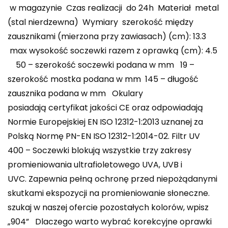
w magazynie Czas realizacji do 24h Materiał metal
(stal nierdzewna) Wymiary szerokość między
zausznikami (mierzona przy zawiasach) (cm): 13.3
max wysokość soczewki razem z oprawką (cm): 4.5
50 – szerokość soczewki podana w mm 19 –
szerokość mostka podana w mm 145 – długość
zausznika podana w mm Okulary
posiadają certyfikat jakości CE oraz odpowiadają
Normie Europejskiej EN ISO 12312-1:2013 uznanej za
Polską Normę PN-EN ISO 12312-1:2014-02. Filtr UV
400 – Soczewki blokują wszystkie trzy zakresy
promieniowania ultrafioletowego UVA, UVB i
UVC. Zapewnia pełną ochronę przed niepożądanymi
skutkami ekspozycji na promieniowanie słoneczne.
️szukaj w naszej ofercie pozostałych kolorów, wpisz
„904” Dlaczego warto wybrać korekcyjne oprawki