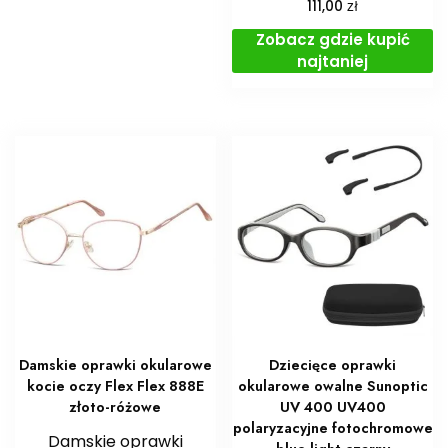
zł
111,00
Zobacz gdzie kupić
najtaniej
Damskie oprawki okularowe
Dziecięce oprawki
kocie oczy Flex Flex 888E
okularowe owalne Sunoptic
złoto-różowe
UV 400 UV400
polaryzacyjne fotochromowe
Damskie oprawki