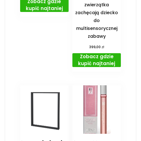
Zobacz gdzie
zwierzątka
kupić najtaniej
zachęcają dziecko
do
multisensorycznej
zabawy
zł
399,00
Zobacz gdzie
kupić najtaniej