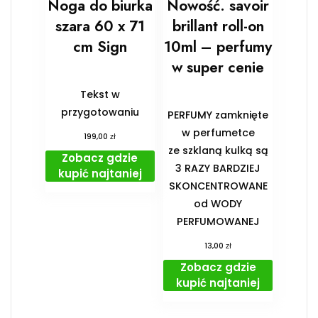
Noga do biurka
Nowość. savoir
szara 60 x 71
brillant roll-on
cm Sign
10ml – perfumy
w super cenie
Tekst w
przygotowaniu
PERFUMY zamknięte
w perfumetce
zł
199,00
ze szklaną kulką są
Zobacz gdzie
3 RAZY BARDZIEJ
kupić najtaniej
SKONCENTROWANE
od WODY
PERFUMOWANEJ
zł
13,00
Zobacz gdzie
kupić najtaniej