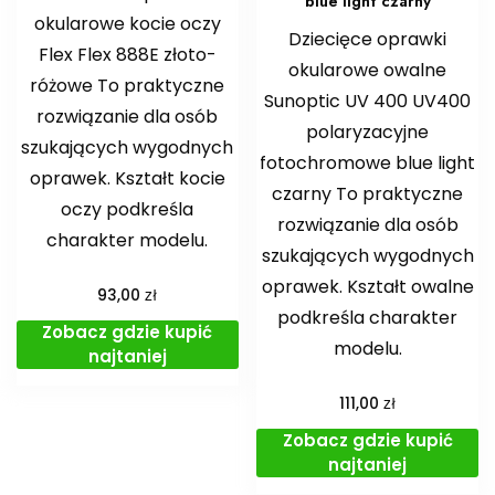
blue light czarny
okularowe kocie oczy
Dziecięce oprawki
Flex Flex 888E złoto-
okularowe owalne
różowe To praktyczne
Sunoptic UV 400 UV400
rozwiązanie dla osób
polaryzacyjne
szukających wygodnych
fotochromowe blue light
oprawek. Kształt kocie
czarny To praktyczne
oczy podkreśla
rozwiązanie dla osób
charakter modelu.
szukających wygodnych
oprawek. Kształt owalne
zł
93,00
podkreśla charakter
Zobacz gdzie kupić
modelu.
najtaniej
zł
111,00
Zobacz gdzie kupić
najtaniej