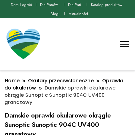
Dom i ogród
Dla Panów
Dla Pań
Katalog produktów
Blog
Aktualności
Home
Okulary przeciwsłoneczne
Oprawki
do okularów
Damskie oprawki okularowe
okrągłe Sunoptic Sunoptic 904C UV400
granatowy
Damskie oprawki okularowe okrągłe
Sunoptic Sunoptic 904C UV400
granatowy