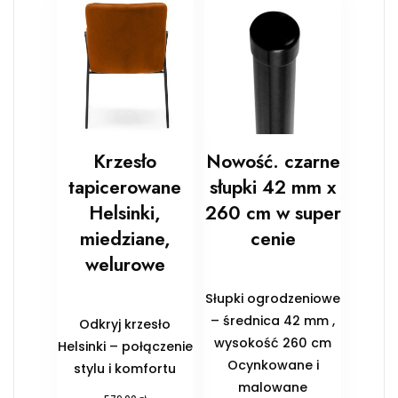
Krzesło
Nowość. czarne
tapicerowane
słupki 42 mm x
Helsinki,
260 cm w super
miedziane,
cenie
welurowe
Słupki ogrodzeniowe
– średnica 42 mm ,
Odkryj krzesło
wysokość 260 cm
Helsinki – połączenie
Ocynkowane i
stylu i komfortu
malowane