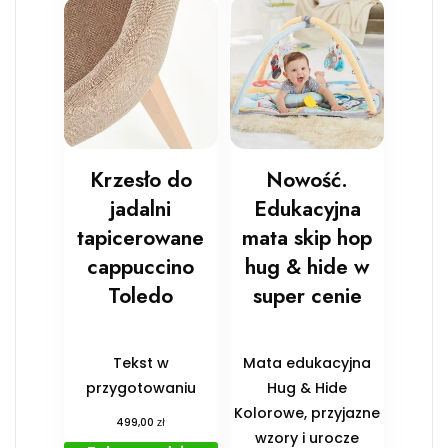
Krzesło do
Nowość.
jadalni
Edukacyjna
tapicerowane
mata skip hop
cappuccino
hug & hide w
Toledo
super cenie
Tekst w
Mata edukacyjna
przygotowaniu
Hug & Hide
Kolorowe, przyjazne
zł
499,00
wzory i urocze