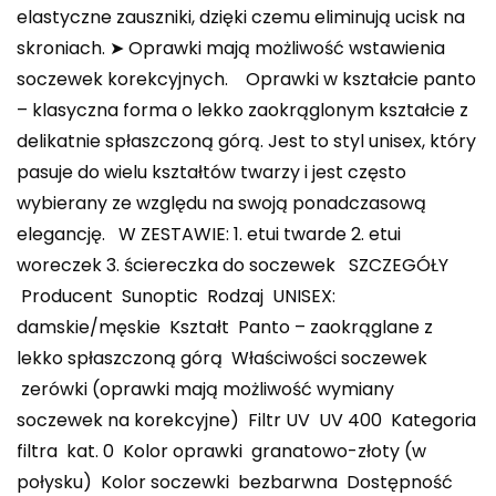
elastyczne zauszniki, dzięki czemu eliminują ucisk na
skroniach. ➤ Oprawki mają możliwość wstawienia
soczewek korekcyjnych. Oprawki w kształcie panto
– klasyczna forma o lekko zaokrąglonym kształcie z
delikatnie spłaszczoną górą. Jest to styl unisex, który
pasuje do wielu kształtów twarzy i jest często
wybierany ze względu na swoją ponadczasową
elegancję. W ZESTAWIE: 1. etui twarde 2. etui
woreczek 3. ściereczka do soczewek SZCZEGÓŁY
Producent Sunoptic Rodzaj UNISEX:
damskie/męskie Kształt Panto – zaokrąglane z
lekko spłaszczoną górą Właściwości soczewek
zerówki (oprawki mają możliwość wymiany
soczewek na korekcyjne) Filtr UV UV 400 Kategoria
filtra kat. 0 Kolor oprawki granatowo-złoty (w
połysku) Kolor soczewki bezbarwna Dostępność