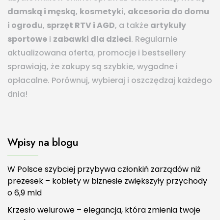
damską i męską
,
kosmetyki
,
akcesoria do domu
i ogrodu
,
sprzęt RTV i AGD
, a także
artykuły
sportowe
i
zabawki dla dzieci
. Regularnie
aktualizowana oferta, promocje i bestsellery
sprawiają, że zakupy są szybkie, wygodne i
opłacalne. Porównuj, wybieraj i oszczędzaj każdego
dnia!
Wpisy na blogu
W Polsce szybciej przybywa członkiń zarządów niż
prezesek – kobiety w biznesie zwiększyły przychody
o 6,9 mld
Krzesło welurowe – elegancja, która zmienia twoje