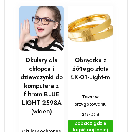
Okulary dla
Obrączka z
chłopca i
żółtego złota
dziewczynki do
ŁK-01-Light-m
komputera z
filtrem BLUE
Tekst w
LIGHT 2598A
przygotowaniu
(wideo)
zł
2454,00
Zobacz gdzie
kupić najtaniej
Okulary ochronne