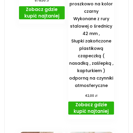
zł
579,00
proszkowo na kolor
Zobacz gdzie
czarny
kupić najtaniej
Wykonane z rury
stalowej o średnicy
42 mm ,
Słupki zakończone
plastikową
czapeczką (
nasadką , zaślepką ,
kapturkiem )
odporną na czynniki
atmosferyczne
zł
42,00
Zobacz gdzie
kupić najtaniej