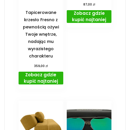
zł
87,00
Tapicerowane
Zobacz gdzie
kupić najtaniej
krzesło Fresno z
pewnością ożywi
Twoje wnętrze,
nadając mu
wyrazistego
charakteru
zł
359,00
Zobacz gdzie
kupić najtaniej