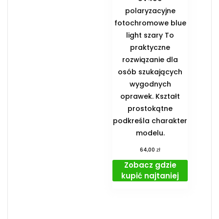
polaryzacyjne
fotochromowe blue
light szary To
praktyczne
rozwiązanie dla
osób szukających
wygodnych
oprawek. Kształt
prostokątne
podkreśla charakter
modelu.
zł
64,00
Zobacz gdzie
kupić najtaniej