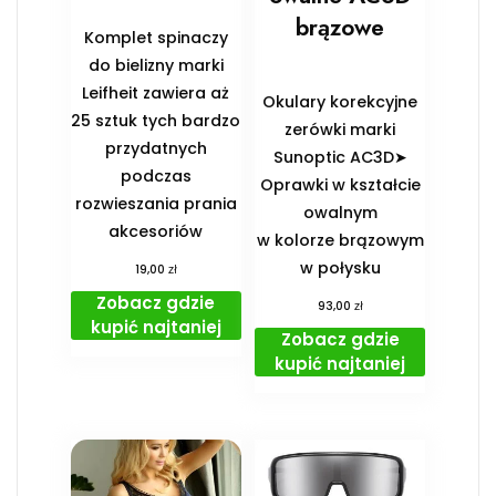
brązowe
Komplet spinaczy
do bielizny marki
Leifheit zawiera aż
Okulary korekcyjne
25 sztuk tych bardzo
zerówki marki
przydatnych
Sunoptic AC3D➤
podczas
Oprawki w kształcie
rozwieszania prania
owalnym
akcesoriów
w kolorze brązowym
w połysku
zł
19,00
Zobacz gdzie
zł
93,00
kupić najtaniej
Zobacz gdzie
kupić najtaniej