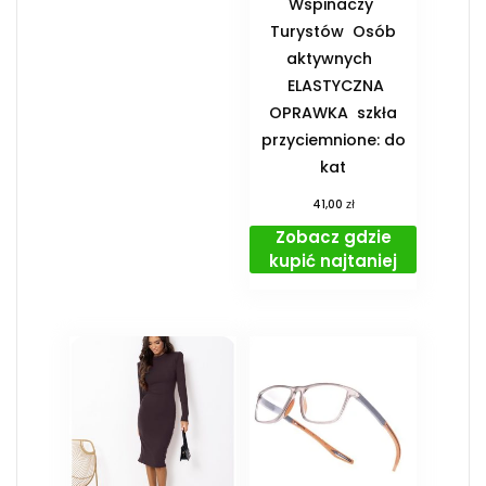
Wspinaczy ️
Turystów ️ Osób
aktywnych
️ ELASTYCZNA
OPRAWKA ️ szkła
przyciemnione: do
kat
zł
41,00
Zobacz gdzie
kupić najtaniej