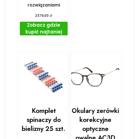
rozwiązaniami
zł
2379,00
Zobacz gdzie
kupić najtaniej
Komplet
Okulary zerówki
spinaczy do
korekcyjne
bielizny 25 szt.
optyczne
owalne AC3D