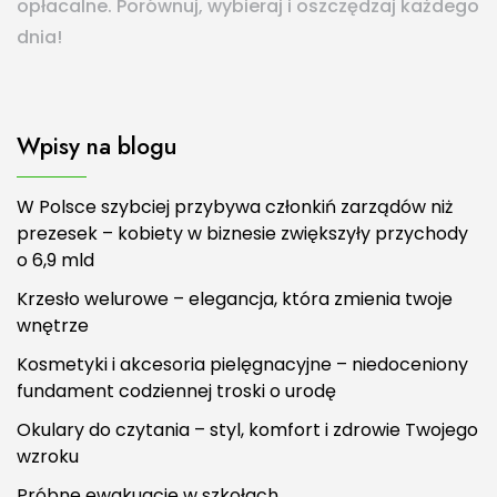
opłacalne. Porównuj, wybieraj i oszczędzaj każdego
dnia!
Wpisy na blogu
W Polsce szybciej przybywa członkiń zarządów niż
prezesek – kobiety w biznesie zwiększyły przychody
o 6,9 mld
Krzesło welurowe – elegancja, która zmienia twoje
wnętrze
Kosmetyki i akcesoria pielęgnacyjne – niedoceniony
fundament codziennej troski o urodę
Okulary do czytania – styl, komfort i zdrowie Twojego
wzroku
Próbne ewakuacje w szkołach