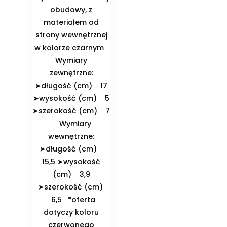
obudowy, z
materiałem od
strony wewnętrznej
w kolorze czarnym
️Wymiary
zewnętrzne:
➤długość (cm) 17
➤wysokość (cm) 5
➤szerokość (cm) 7
️Wymiary
wewnętrzne:
➤długość (cm)
15,5 ➤wysokość
(cm) 3,9
➤szerokość (cm)
6,5 *oferta
dotyczy koloru
czerwonego