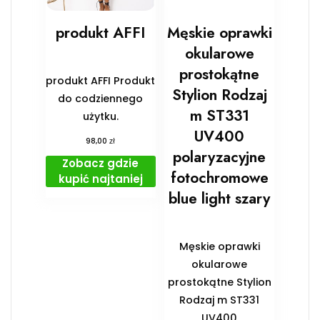
produkt AFFI
Męskie oprawki
okularowe
prostokątne
produkt AFFI Produkt
Stylion Rodzaj
do codziennego
m ST331
użytku.
UV400
zł
98,00
polaryzacyjne
Zobacz gdzie
fotochromowe
kupić najtaniej
blue light szary
Męskie oprawki
okularowe
prostokątne Stylion
Rodzaj m ST331
UV400