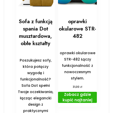
Sofa z funkcją
oprawki
spania Dot
okularowe STR-
musztardowa,
482
obłe kształty
oprawki okularowe
STR-482 Łączy
Poszukujesz sofy,
funkcjonalność z
która połączy
nowoczesnym
wygodę i
stylem.
funkcjonalność?
Sofa Dot spełni
zł
31,00
Twoje oczekiwania,
Zobacz gdzie
łącząc elegancki
kupić najtaniej
design z
praktycznymi