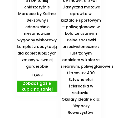
STOP taniej
UV model: STS-01
chińszczyźnie
Elastyczna matowa
Morocco by Kalimo
oprawka w
Seksowny i
kształcie sportowym
jednocześnie
– poliwęglanowa w
niesamowicie
kolorze czarnym
wygodny wiskozowy
Pełne soczewki
komplet z dedykacją
przeciwsłoneczne z
dla kobiet lubiących
lustrzanym
zmiany w swojej
odbiciem w kolorze
garderobie
srebrnym, poliwęglanowe z
filtrem UV 400
zł
49,00
Sztywne etui i
Zobacz gdzie
ściereczka w
kupić najtaniej
zestawie
️Okulary idealne dla:
️ Biegaczy ️
Rowerzystów ️