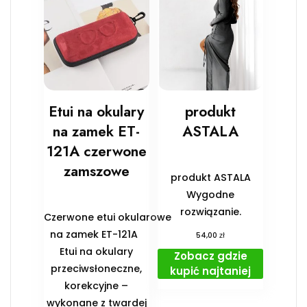
Etui na okulary
produkt
na zamek ET-
ASTALA
121A czerwone
zamszowe
produkt ASTALA
Wygodne
rozwiązanie.
Czerwone etui okularowe
na zamek ET-121A
zł
54,00
Etui na okulary
Zobacz gdzie
przeciwsłoneczne,
kupić najtaniej
korekcyjne –
wykonane z twardej