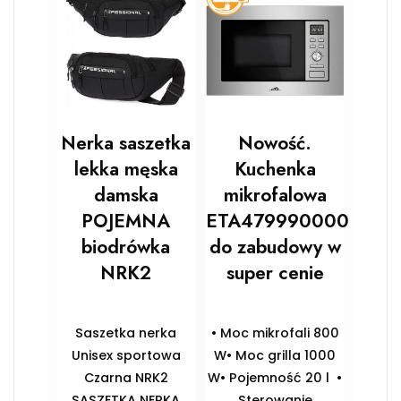
Nerka saszetka
Nowość.
lekka męska
Kuchenka
damska
mikrofalowa
POJEMNA
ETA479990000
biodrówka
do zabudowy w
NRK2
super cenie
Saszetka nerka
• Moc mikrofali 800
Unisex sportowa
W• Moc grilla 1000
Czarna NRK2
W• Pojemność 20 l •
SASZETKA NERKA
Sterowanie