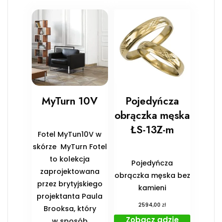
MyTurn 10V
Pojedyńcza
obrączka męska
ŁS-13Z-m
Fotel MyTun10V w
skórze MyTurn Fotel
to kolekcja
Pojedyńcza
zaprojektowana
obrączka męska bez
przez brytyjskiego
kamieni
projektanta Paula
zł
2594,00
Brooksa, który
Zobacz gdzie
w sposób