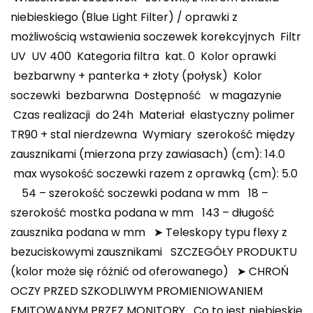
niebieskiego (Blue Light Filter) / oprawki z
możliwością wstawienia soczewek korekcyjnych Filtr
UV UV 400 Kategoria filtra kat. 0 Kolor oprawki
bezbarwny + panterka + złoty (połysk) Kolor
soczewki bezbarwna Dostępność w magazynie
Czas realizacji do 24h Materiał elastyczny polimer
TR90 + stal nierdzewna Wymiary szerokość między
zausznikami (mierzona przy zawiasach) (cm): 14.0
max wysokość soczewki razem z oprawką (cm): 5.0
54 – szerokość soczewki podana w mm 18 –
szerokość mostka podana w mm 143 – długość
zausznika podana w mm ➤ Teleskopy typu flexy z
bezuciskowymi zausznikami SZCZEGÓŁY PRODUKTU
(kolor może się różnić od oferowanego) ➤ CHROŃ
OCZY PRZED SZKODLIWYM PROMIENIOWANIEM
EMITOWANYM PRZEZ MONITORY Co to jest niebieskie