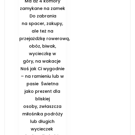
Ma aż 4 komory
zamykane na zamek
️ Do zabrania
na spacer, zakupy,
ale też na
przejażdżkę rowerową,
obóz, biwak,
wycieczkę w
góry, na wakacje ️
Noś jak Ci wygodnie
– na ramieniu lub w
pasie ️ Świetna
jako prezent dla
bliskiej
osoby, zwłaszcza
miłośnika podróży
lub długich
wycieczek ️