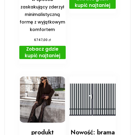
kupić najtaniej
zaskakujący zderzył
minimalistyczną
formę z wyjątkowym
komfortem
zł
6747,00
Zobacz gdzie
kupić najtaniej
produkt
Nowość: brama