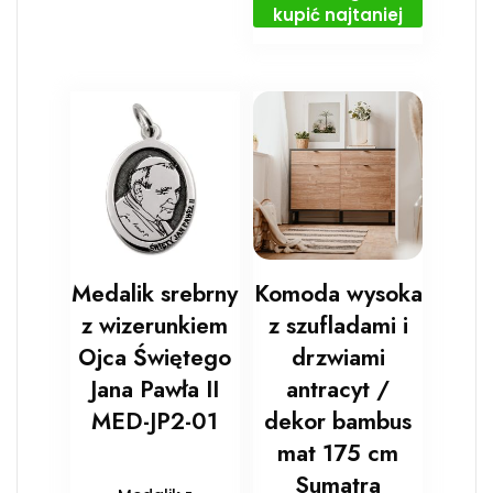
kupić najtaniej
Medalik srebrny
Komoda wysoka
z wizerunkiem
z szufladami i
Ojca Świętego
drzwiami
Jana Pawła II
antracyt /
MED-JP2-01
dekor bambus
mat 175 cm
Sumatra