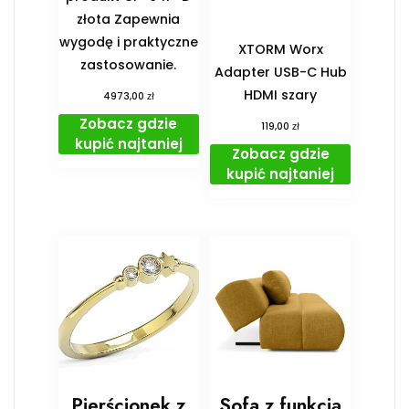
złota Zapewnia
wygodę i praktyczne
XTORM Worx
zastosowanie.
Adapter USB-C Hub
HDMI szary
zł
4973,00
Zobacz gdzie
zł
119,00
kupić najtaniej
Zobacz gdzie
kupić najtaniej
Pierścionek z
Sofa z funkcją