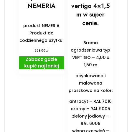
NEMERIA
vertigo 4×1,5
m w super
cenie.
produkt NEMERIA
Produkt do
codziennego użytku.
Brama
ogrodzeniowa typ
zł
329,00
VERTIGO – 4,00 x
Zobacz gdzie
1,50 m
kupić najtaniej
ocynkowana i
malowana
proszkowo na kolor:
antracyt – RAL 7016
czarny – RAL 9005
zielony jodłowy –
RAL 6009
winna czerwień –