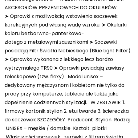
AKCESORIÓW PREZENTOWYCH DO OKULARÓW️
➤ Oprawki z możliwością wstawienia soczewek
korekcyjnych pod własną wadę wzroku. ➤ Okularki
koloru bezbarwno-panterkowo-
złotego z metalowymi zausznikami ➤ Soczewki
posiadają Filtr Światła Niebieskiego (Blue Light Filter).
➤ Oprawka wykonana z lekkiego lecz bardzo
wytrzymałego TR90 ➤ Oprawki posiadają zawiasy
teleskopowe (tzw. flexy) Model unisex –
dedykowany mężczyznom i kobietom nie tylko do
pracy przy komputerze, tablecie ale także jako
dopełnienie codziennych stylizacji. W ZESTAWIE: 1.
firmowy kartonik stylion 2. etui twarde 3. ściereczka
do soczewek SZCZEGÓŁY Producent Stylion Rodzaj
UNISEX – męskie / damskie Kształt pilotki
Właściwości soczewek zerówki, z filtrem światła