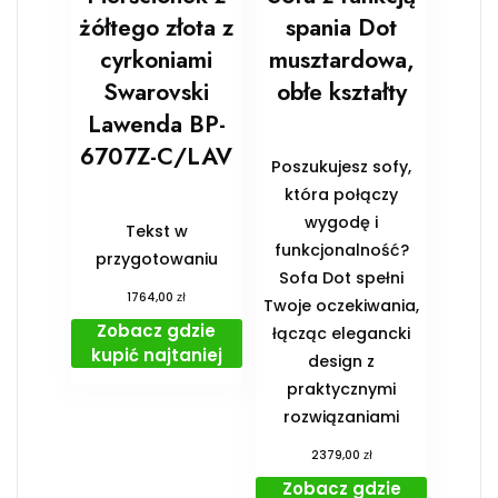
żółtego złota z
spania Dot
cyrkoniami
musztardowa,
Swarovski
obłe kształty
Lawenda BP-
6707Z-C/LAV
Poszukujesz sofy,
która połączy
wygodę i
Tekst w
funkcjonalność?
przygotowaniu
Sofa Dot spełni
zł
1764,00
Twoje oczekiwania,
Zobacz gdzie
łącząc elegancki
kupić najtaniej
design z
praktycznymi
rozwiązaniami
zł
2379,00
Zobacz gdzie