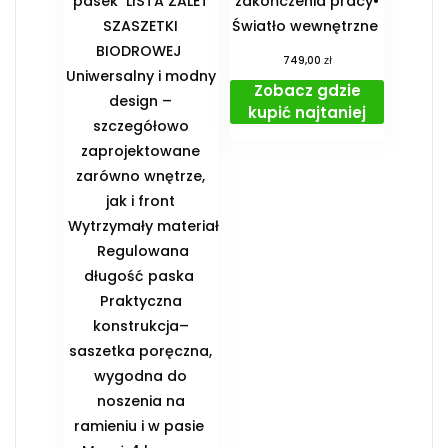
pasek ️ LISTA ZALET
zakończenia pracy•
SZASZETKI
Światło wewnętrzne
BIODROWEJ ️
zł
749,00
Uniwersalny i modny
Zobacz gdzie
design –
kupić najtaniej
szczegółowo
zaprojektowane
zarówno wnętrze,
jak i front
️ Wytrzymały materiał
️ Regulowana
długość paska ️
Praktyczna
konstrukcja–
saszetka poręczna,
wygodna do
noszenia na
ramieniu i w pasie ️