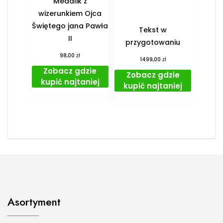
Medalik z
wizerunkiem Ojca
Świętego jana Pawła
Tekst w
II
przygotowaniu
zł
98,00
zł
1499,00
Zobacz gdzie
Zobacz gdzie
kupić najtaniej
kupić najtaniej
Asortyment