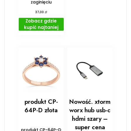
zaginięciu
zł
37,00
Zobacz gdzie
kupić najtaniej
produkt CP-
Nowość. xtorm
64P-D złota
worx hub usb-c
hdmi szary –
super cena
produkt CP-64P-D