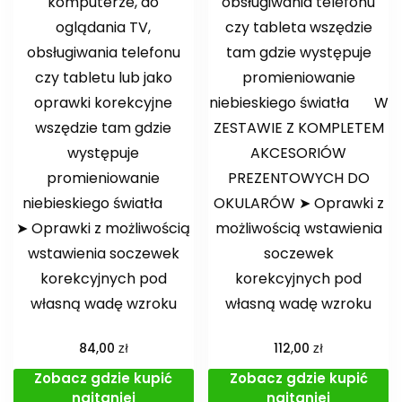
komputerze, do
obsługiwania telefonu
oglądania TV,
czy tableta wszędzie
obsługiwania telefonu
tam gdzie występuje
czy tabletu lub jako
promieniowanie
oprawki korekcyjne
niebieskiego światła ️W
wszędzie tam gdzie
ZESTAWIE Z KOMPLETEM
występuje
AKCESORIÓW
promieniowanie
PREZENTOWYCH DO
niebieskiego światła
OKULARÓW️ ➤ Oprawki z
➤ Oprawki z możliwością
możliwością wstawienia
wstawienia soczewek
soczewek
korekcyjnych pod
korekcyjnych pod
własną wadę wzroku
własną wadę wzroku
zł
zł
84,00
112,00
Zobacz gdzie kupić
Zobacz gdzie kupić
najtaniej
najtaniej