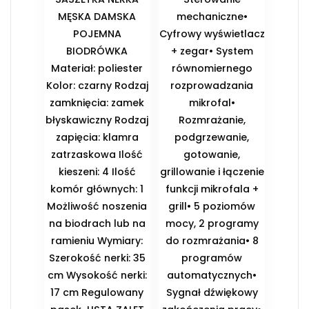
MĘSKA DAMSKA
mechaniczne•
POJEMNA
Cyfrowy wyświetlacz
BIODRÓWKA
+ zegar• System
Materiał: poliester
równomiernego
Kolor: czarny Rodzaj
rozprowadzania
zamknięcia: zamek
mikrofal•
błyskawiczny Rodzaj
Rozmrażanie,
zapięcia: klamra
podgrzewanie,
zatrzaskowa Ilość
gotowanie,
kieszeni: 4 Ilość
grillowanie i łączenie
komór głównych: 1
funkcji mikrofala +
Możliwość noszenia
grill• 5 poziomów
na biodrach lub na
mocy, 2 programy
ramieniu Wymiary:
do rozmrażania• 8
Szerokość nerki: 35
programów
cm Wysokość nerki:
automatycznych•
17 cm Regulowany
Sygnał dźwiękowy