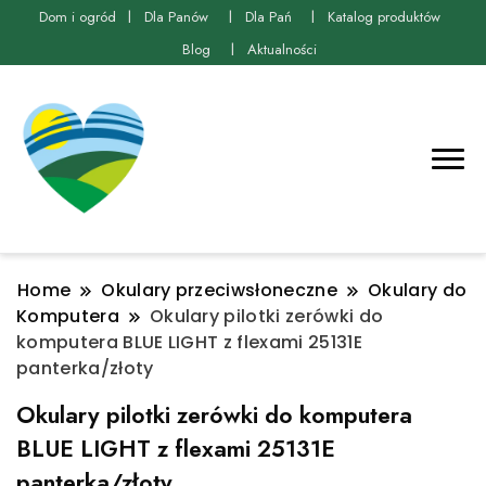
Dom i ogród
Dla Panów
Dla Pań
Katalog produktów
Blog
Aktualności
Home
Okulary przeciwsłoneczne
Okulary do
Komputera
Okulary pilotki zerówki do
komputera BLUE LIGHT z flexami 25131E
panterka/złoty
Okulary pilotki zerówki do komputera
BLUE LIGHT z flexami 25131E
panterka/złoty