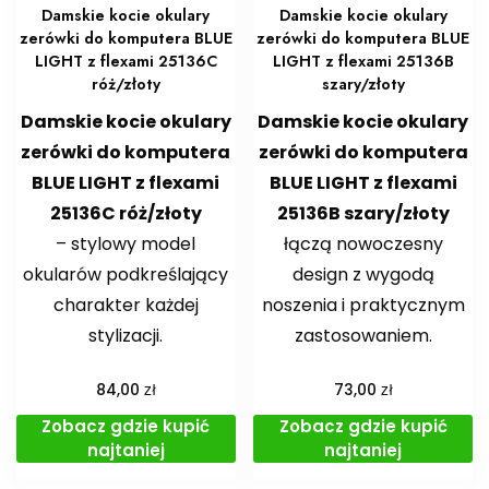
Damskie kocie okulary
Damskie kocie okulary
zerówki do komputera BLUE
zerówki do komputera BLUE
LIGHT z flexami 25136C
LIGHT z flexami 25136B
róż/złoty
szary/złoty
Damskie kocie okulary
Damskie kocie okulary
zerówki do komputera
zerówki do komputera
BLUE LIGHT z flexami
BLUE LIGHT z flexami
25136C róż/złoty
25136B szary/złoty
– stylowy model
łączą nowoczesny
okularów podkreślający
design z wygodą
charakter każdej
noszenia i praktycznym
stylizacji.
zastosowaniem.
zł
zł
84,00
73,00
Zobacz gdzie kupić
Zobacz gdzie kupić
najtaniej
najtaniej