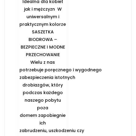
Idealna dla kobiet
jak i mężczyzn ️ W
uniwersalnym i
praktycznym kolorze
️SASZETKA
BIODROWA –
BEZPIECZNE I MODNE
PRZECHOWANIE️
Wielu z nas
potrzebuje poręcznego i wygodnego
zabezpieczenia istotnych
drobiazgów, który
podczas każdego
naszego pobytu
poza
domem zapobiegnie
ich
zabrudzeniu, uszkodzeniu czy