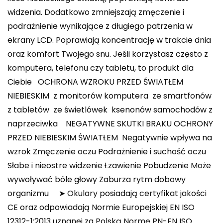
widzenia. Dodatkowo zmniejszają zmęczenie i
podrażnienie wynikające z długiego patrzenia w
ekrany LCD. Poprawiają koncentrację w trakcie dnia
oraz komfort Twojego snu. Jeśli korzystasz często z
komputera, telefonu czy tabletu, to produkt dla
Ciebie OCHRONA WZROKU PRZED ŚWIATŁEM
NIEBIESKIM ️ z monitorów komputera ️ ze smartfonów
️z tabletów ️ ze świetlówek ️ ksenonów samochodów z
naprzeciwka ️ NEGATYWNE SKUTKI BRAKU OCHRONY
PRZED NIEBIESKIM ŚWIATŁEM ️ Negatywnie wpływa na
wzrok Zmęczenie oczu Podrażnienie i suchość oczu
Słabe i nieostre widzenie Łzawienie Pobudzenie Może
wywoływać bóle głowy Zaburza rytm dobowy
organizmu ➤ Okulary posiadają certyfikat jakości
CE oraz odpowiadają Normie Europejskiej EN ISO
12312-1:2013 uznanej za Polską Normę PN-EN ISO