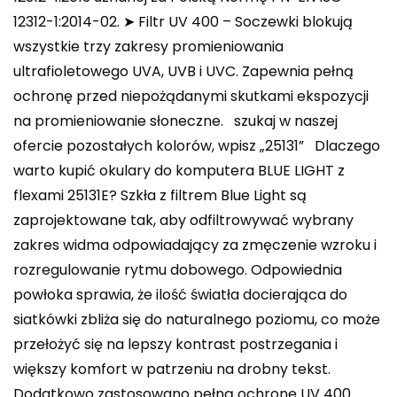
12312-1:2014-02. ➤ Filtr UV 400 – Soczewki blokują
wszystkie trzy zakresy promieniowania
ultrafioletowego UVA, UVB i UVC. Zapewnia pełną
ochronę przed niepożądanymi skutkami ekspozycji
na promieniowanie słoneczne. ️szukaj w naszej
ofercie pozostałych kolorów, wpisz „25131” Dlaczego
warto kupić okulary do komputera BLUE LIGHT z
flexami 25131E? Szkła z filtrem Blue Light są
zaprojektowane tak, aby odfiltrowywać wybrany
zakres widma odpowiadający za zmęczenie wzroku i
rozregulowanie rytmu dobowego. Odpowiednia
powłoka sprawia, że ilość światła docierająca do
siatkówki zbliża się do naturalnego poziomu, co może
przełożyć się na lepszy kontrast postrzegania i
większy komfort w patrzeniu na drobny tekst.
Dodatkowo zastosowano pełną ochronę UV 400