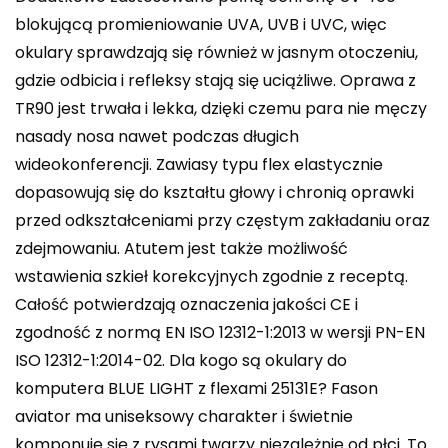
blokującą promieniowanie UVA, UVB i UVC, więc
okulary sprawdzają się również w jasnym otoczeniu,
gdzie odbicia i refleksy stają się uciążliwe. Oprawa z
TR90 jest trwała i lekka, dzięki czemu para nie męczy
nasady nosa nawet podczas długich
wideokonferencji. Zawiasy typu flex elastycznie
dopasowują się do kształtu głowy i chronią oprawki
przed odkształceniami przy częstym zakładaniu oraz
zdejmowaniu. Atutem jest także możliwość
wstawienia szkieł korekcyjnych zgodnie z receptą.
Całość potwierdzają oznaczenia jakości CE i
zgodność z normą EN ISO 12312-1:2013 w wersji PN-EN
ISO 12312-1:2014-02. Dla kogo są okulary do
komputera BLUE LIGHT z flexami 25131E? Fason
aviator ma uniseksowy charakter i świetnie
komponuje się z rysami twarzy niezależnie od płci. To