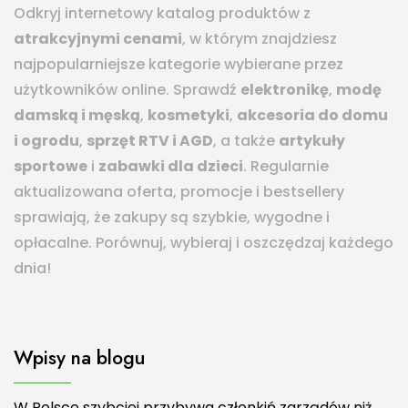
Odkryj internetowy katalog produktów z
atrakcyjnymi cenami
, w którym znajdziesz
najpopularniejsze kategorie wybierane przez
użytkowników online. Sprawdź
elektronikę
,
modę
damską i męską
,
kosmetyki
,
akcesoria do domu
i ogrodu
,
sprzęt RTV i AGD
, a także
artykuły
sportowe
i
zabawki dla dzieci
. Regularnie
aktualizowana oferta, promocje i bestsellery
sprawiają, że zakupy są szybkie, wygodne i
opłacalne. Porównuj, wybieraj i oszczędzaj każdego
dnia!
Wpisy na blogu
W Polsce szybciej przybywa członkiń zarządów niż