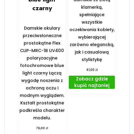
czarny
klamerką,
spełniające
wszystkie
Damskie okulary
oczekiwania kobiety,
przeciwsłoneczne
wybierającej
prostokątne Flex
zarówno elegancką,
CLIP-MRC-1B UV400
jak i casualową
polaryzacyjne
stylistykę
fotochromowe blue
zł
41,00
light czarny Łączą
Zobacz gdzie
wygodę noszenia z
kupić najtaniej
ochroną oczu i
modnym wyglądem.
Kształt prostokątne
podkreśla charakter
modelu.
zł
76,00