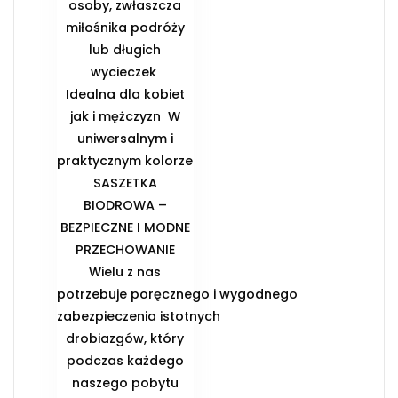
osoby, zwłaszcza
miłośnika podróży
lub długich
wycieczek ️
Idealna dla kobiet
jak i mężczyzn ️ W
uniwersalnym i
praktycznym kolorze
️SASZETKA
BIODROWA –
BEZPIECZNE I MODNE
PRZECHOWANIE️
Wielu z nas
potrzebuje poręcznego i wygodnego
zabezpieczenia istotnych
drobiazgów, który
podczas każdego
naszego pobytu