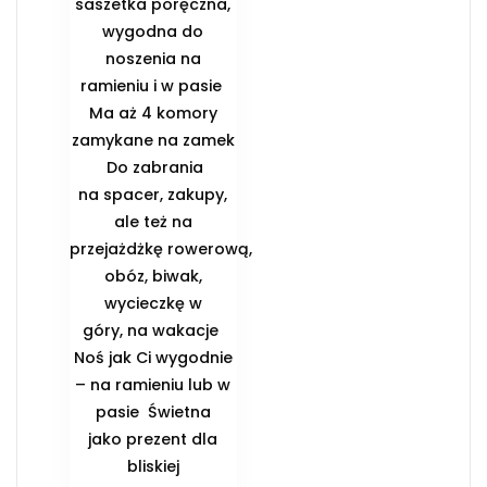
saszetka poręczna,
wygodna do
noszenia na
ramieniu i w pasie ️
Ma aż 4 komory
zamykane na zamek
️ Do zabrania
na spacer, zakupy,
ale też na
przejażdżkę rowerową,
obóz, biwak,
wycieczkę w
góry, na wakacje ️
Noś jak Ci wygodnie
– na ramieniu lub w
pasie ️ Świetna
jako prezent dla
bliskiej