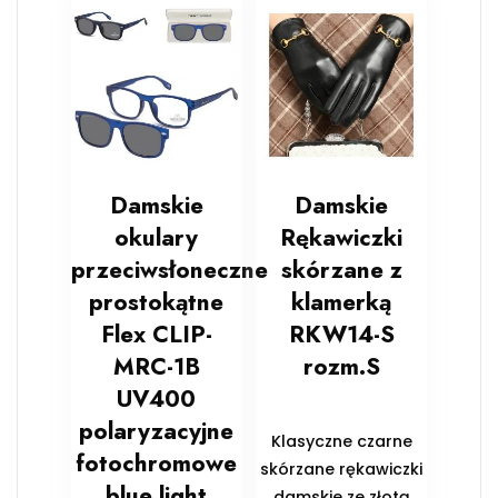
Damskie
Damskie
okulary
Rękawiczki
przeciwsłoneczne
skórzane z
prostokątne
klamerką
Flex CLIP-
RKW14-S
MRC-1B
rozm.S
UV400
polaryzacyjne
Klasyczne czarne
fotochromowe
skórzane rękawiczki
blue light
damskie ze złotą