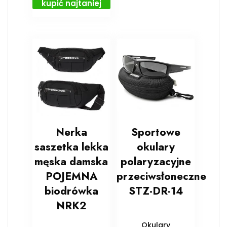
kupić najtaniej
Nerka
Sportowe
saszetka lekka
okulary
męska damska
polaryzacyjne
POJEMNA
przeciwsłoneczne
biodrówka
STZ-DR-14
NRK2
Okulary