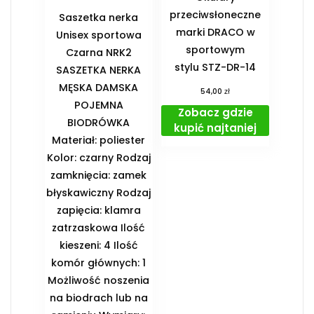
przeciwsłoneczne
Saszetka nerka
marki DRACO w
Unisex sportowa
sportowym
Czarna NRK2
stylu STZ-DR-14
SASZETKA NERKA
MĘSKA DAMSKA
zł
54,00
POJEMNA
Zobacz gdzie
BIODRÓWKA
kupić najtaniej
Materiał: poliester
Kolor: czarny Rodzaj
zamknięcia: zamek
błyskawiczny Rodzaj
zapięcia: klamra
zatrzaskowa Ilość
kieszeni: 4 Ilość
komór głównych: 1
Możliwość noszenia
na biodrach lub na