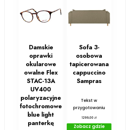
Damskie
Sofa 3-
oprawki
osobowa
okularowe
tapicerowana
owalne Flex
cappuccino
STAC-13A
Sampras
UV400
polaryzacyjne
Tekst w
fotochromowe
przygotowaniu
blue light
zł
1299,00
panterkę
Zobacz gdzie