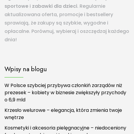
sportowe
i
zabawki dla dzieci
. Regularnie
aktualizowana oferta, promocje i bestsellery
sprawiają, że zakupy są szybkie, wygodne i
opłacalne. Porównuj, wybieraj i oszczędzaj każdego
dnia!
Wpisy na blogu
W Polsce szybciej przybywa członkiń zarządów niż
prezesek – kobiety w biznesie zwiększyły przychody
o 6,9 mld
Krzesło welurowe – elegancja, która zmienia twoje
wnętrze
Kosmetyki i akcesoria pielęgnacyjne – niedoceniony