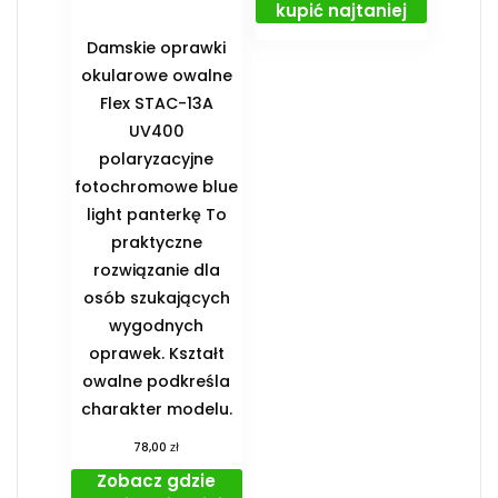
kupić najtaniej
Damskie oprawki
okularowe owalne
Flex STAC-13A
UV400
polaryzacyjne
fotochromowe blue
light panterkę To
praktyczne
rozwiązanie dla
osób szukających
wygodnych
oprawek. Kształt
owalne podkreśla
charakter modelu.
zł
78,00
Zobacz gdzie