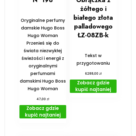
N° 198
Obrączka z
żółtego i
białego złota
Oryginalne perfumy
palladowego
damskie Hugo Boss
ŁZ-08ZB-k
Hugo Woman
Przenieś się do
świata niezwykłej
Tekst w
świeżości i energii z
przygotowaniu
oryginalnymi
perfumami
zł
6288,00
damskimi Hugo Boss
Zobacz gdzie
Hugo Woman
kupić najtaniej
zł
47,00
Zobacz gdzie
kupić najtaniej