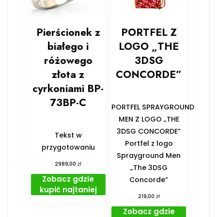
Pierścionek z
PORTFEL Z
białego i
LOGO „THE
różowego
3DSG
złota z
CONCORDE”
cyrkoniami BP-
73BP-C
PORTFEL SPRAYGROUND
MEN Z LOGO „THE
3DSG CONCORDE”
Tekst w
Portfel z logo
przygotowaniu
Sprayground Men
zł
2989,00
„The 3DSG
Zobacz gdzie
Concorde”
kupić najtaniej
zł
219,00
Zobacz gdzie