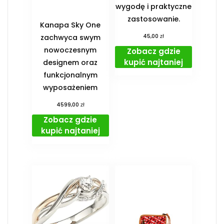
wygodę i praktyczne
zastosowanie.
Kanapa Sky One
zł
zachwyca swym
45,00
nowoczesnym
Zobacz gdzie
kupić najtaniej
designem oraz
funkcjonalnym
wyposażeniem
zł
4599,00
Zobacz gdzie
kupić najtaniej