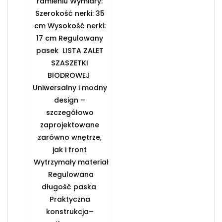
ramieniu Wymiary:
Szerokość nerki: 35
cm Wysokość nerki:
17 cm Regulowany
pasek ️ LISTA ZALET
SZASZETKI
BIODROWEJ ️
Uniwersalny i modny
design –
szczegółowo
zaprojektowane
zarówno wnętrze,
jak i front
️ Wytrzymały materiał
️ Regulowana
długość paska ️
Praktyczna
konstrukcja–