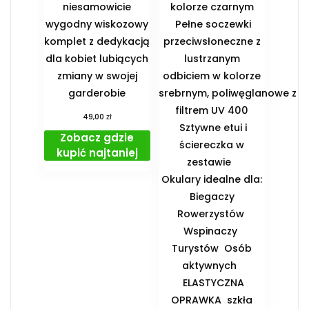
niesamowicie
kolorze czarnym
wygodny wiskozowy
Pełne soczewki
komplet z dedykacją
przeciwsłoneczne z
dla kobiet lubiących
lustrzanym
zmiany w swojej
odbiciem w kolorze
garderobie
srebrnym, poliwęglanowe z
filtrem UV 400
zł
49,00
Sztywne etui i
Zobacz gdzie
ściereczka w
kupić najtaniej
zestawie
️Okulary idealne dla:
️ Biegaczy ️
Rowerzystów ️
Wspinaczy ️
Turystów ️ Osób
aktywnych
️ ELASTYCZNA
OPRAWKA ️ szkła