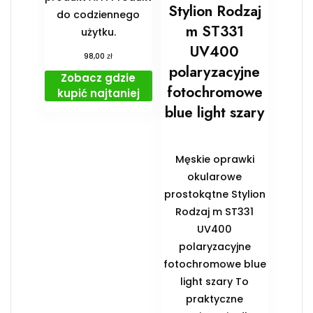
Stylion Rodzaj
do codziennego
m ST331
użytku.
UV400
zł
98,00
polaryzacyjne
Zobacz gdzie
fotochromowe
kupić najtaniej
blue light szary
Męskie oprawki
okularowe
prostokątne Stylion
Rodzaj m ST331
UV400
polaryzacyjne
fotochromowe blue
light szary To
praktyczne