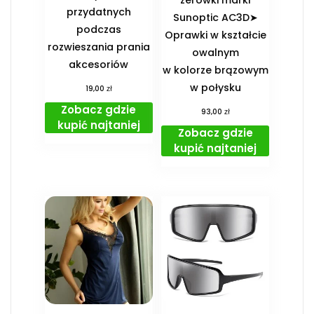
przydatnych
Sunoptic AC3D➤
podczas
Oprawki w kształcie
rozwieszania prania
owalnym
akcesoriów
w kolorze brązowym
w połysku
zł
19,00
Zobacz gdzie
zł
93,00
kupić najtaniej
Zobacz gdzie
kupić najtaniej