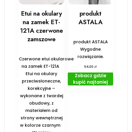
Etui na okulary
produkt
na zamek ET-
ASTALA
121A czerwone
zamszowe
produkt ASTALA
Wygodne
rozwiązanie.
Czerwone etui okularowe
na zamek ET-121A
zł
54,00
Etui na okulary
Zobacz gdzie
przeciwsłoneczne,
kupić najtaniej
korekcyjne –
wykonane z twardej
obudowy, z
materiałem od
strony wewnętrznej
w kolorze czarnym