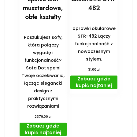
musztardowa,
482
obłe kształty
oprawki okularowe
STR-482 Łączy
Poszukujesz sofy,
funkcjonalność z
która połączy
nowoczesnym
wygodę i
stylem.
funkcjonalność?
Sofa Dot spełni
zł
31,00
Twoje oczekiwania,
Zobacz gdzie
łącząc elegancki
kupić najtaniej
design z
praktycznymi
rozwiązaniami
zł
2379,00
Zobacz gdzie
kupić najtaniej