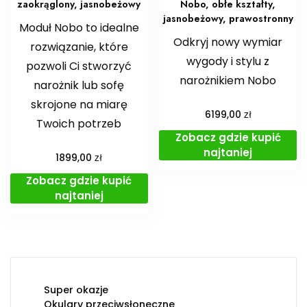
zaokrąglony, jasnobeżowy
Nobo, obłe kształty,
jasnobeżowy, prawostronny
Moduł Nobo to idealne
Odkryj nowy wymiar
rozwiązanie, które
wygody i stylu z
pozwoli Ci stworzyć
narożnikiem Nobo
narożnik lub sofę
skrojone na miarę
zł
6199,00
Twoich potrzeb
Zobacz gdzie kupić
najtaniej
zł
1899,00
Zobacz gdzie kupić
najtaniej
Super okazje
Okulary przeciwsłoneczne