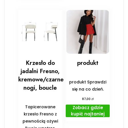
Krzesło do
produkt
jadalni Fresno,
kremowe/czarne
produkt Sprawdzi
nogi, boucle
się na co dzień.
zł
87,00
Tapicerowane
Zobacz gdzie
kupić najtaniej
krzesło Fresno z
pewnością ożywi