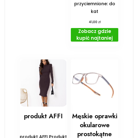
przyciemnione: do
kat
zł
41,00
Zobacz gdzie
kupić najtaniej
produkt AFFI
Męskie oprawki
okularowe
prostokątne
produkt AFFI Produkt