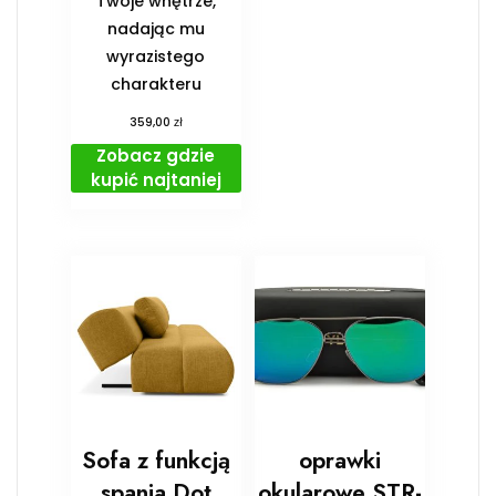
Twoje wnętrze,
nadając mu
wyrazistego
charakteru
zł
359,00
Zobacz gdzie
kupić najtaniej
Sofa z funkcją
oprawki
spania Dot
okularowe STR-