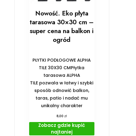
Nowość. Eko płyta
tarasowa 30×30 cm –
super cena na balkon i
ogród
PŁYTKI PODŁOGOWE ALPHA
TILE 30X30 CMPłytka
tarasowa ALPHA
TILE pozwala w łatwy i szybki
sposób odnowić balkon,
taras, patio i nadać mu
unikalny charakter
zł
8,00
Zobacz gdzie kupić
najtaniej