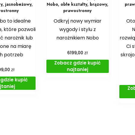
ty, jasnobeżowy,
Nobo, obłe kształty, brązowy,
praw
ostronny
prawostronny
bo to idealne
Odkryj nowy wymiar
Ot
, które pozwoli
wygody i stylu z
N
ć narożnik lub
narożnikiem Nobo
rozwią
jone na miarę
Ci 
zł
6199,00
h potrzeb
skroj
Zobacz gdzie kupić
najtaniej
zł
99,00
gdzie kupić
jtaniej
Zo