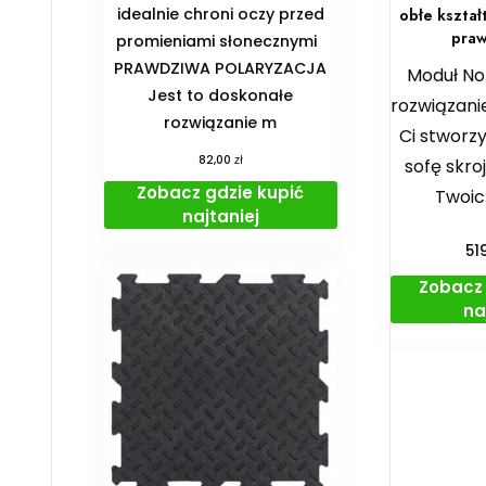
idealnie chroni oczy przed
obłe kształ
praw
promieniami słonecznymi
PRAWDZIWA POLARYZACJA
Moduł No
Jest to doskonałe
rozwiązanie
rozwiązanie m
Ci stworzy
zł
82,00
sofę skro
Zobacz gdzie kupić
Twoic
najtaniej
51
Zobacz 
na