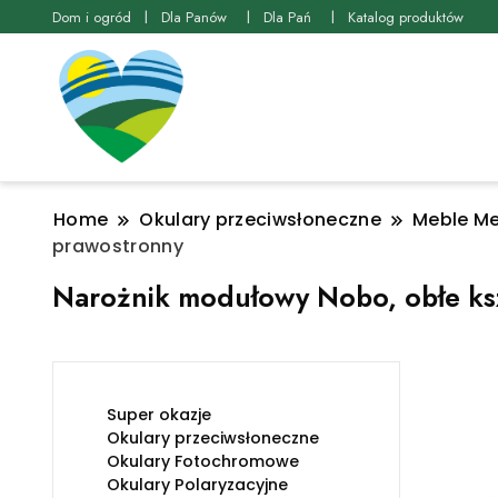
Dom i ogród
Dla Panów
Dla Pań
Katalog produktów
Home
Okulary przeciwsłoneczne
Meble Me
prawostronny
Narożnik modułowy Nobo, obłe ksz
Super okazje
Okulary przeciwsłoneczne
Okulary Fotochromowe
Okulary Polaryzacyjne