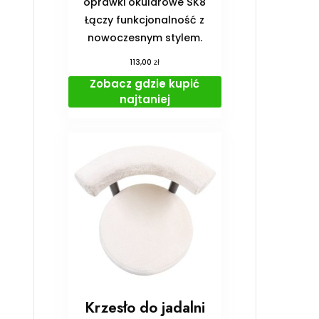
oprawki okularowe SK8
Łączy funkcjonalność z
nowoczesnym stylem.
zł
113,00
Zobacz gdzie kupić
najtaniej
Krzesło do jadalni