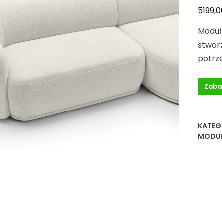
5199,
Moduł 
stworz
potrz
Zoba
KATEG
MODU