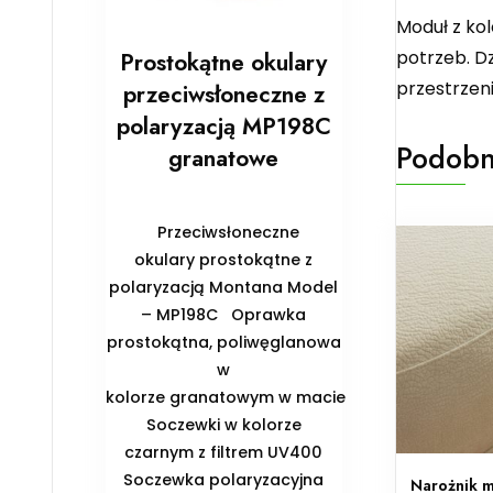
Moduł z ko
potrzeb. D
Prostokątne okulary
przestrzeni
przeciwsłoneczne z
polaryzacją MP198C
Podobn
granatowe
Przeciwsłoneczne
okulary prostokątne z
polaryzacją Montana Model
– MP198C Oprawka
prostokątna, poliwęglanowa
w
kolorze granatowym w macie
Soczewki w kolorze
czarnym z filtrem UV400
Soczewka polaryzacyjna
Narożnik 