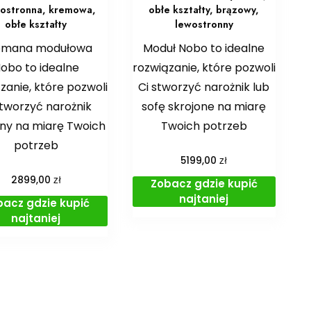
ostronna, kremowa,
obłe kształty, brązowy,
obłe kształty
lewostronny
omana modułowa
Moduł Nobo to idealne
obo to idealne
rozwiązanie, które pozwoli
zanie, które pozwoli
Ci stworzyć narożnik lub
stworzyć narożnik
sofę skrojone na miarę
ony na miarę Twoich
Twoich potrzeb
potrzeb
zł
5199,00
zł
2899,00
Zobacz gdzie kupić
najtaniej
bacz gdzie kupić
najtaniej