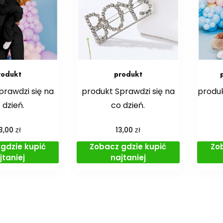
rodukt
produkt
prawdzi się na
produkt Sprawdzi się na
produ
 dzień.
co dzień.
zł
zł
3,00
13,00
gdzie kupić
Zobacz gdzie kupić
Zo
jtaniej
najtaniej