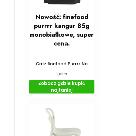
Nowość: finefood
purrrr kangur 85g
monobiałkowe, super
cena.
Catz finefood Purrrr No
zł
9,00
Zobacz gdzie kupić
najtaniej