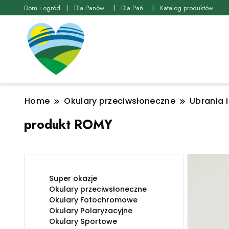
Dom i ogród
Dla Panów
Dla Pań
Katalog produktów
Home
Okulary przeciwsłoneczne
Ubrania 
produkt ROMY
Super okazje
Okulary przeciwsłoneczne
Okulary Fotochromowe
Okulary Polaryzacyjne
Okulary Sportowe