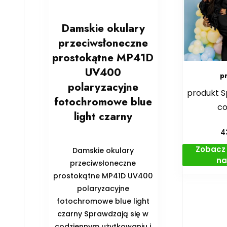
Damskie okulary
przeciwsłoneczne
prostokątne MP41D
UV400
p
polaryzacyjne
produkt S
fotochromowe blue
co
light czarny
4
Zobacz 
Damskie okulary
na
przeciwsłoneczne
prostokątne MP41D UV400
polaryzacyjne
fotochromowe blue light
czarny Sprawdzają się w
codziennym użytkowaniu i