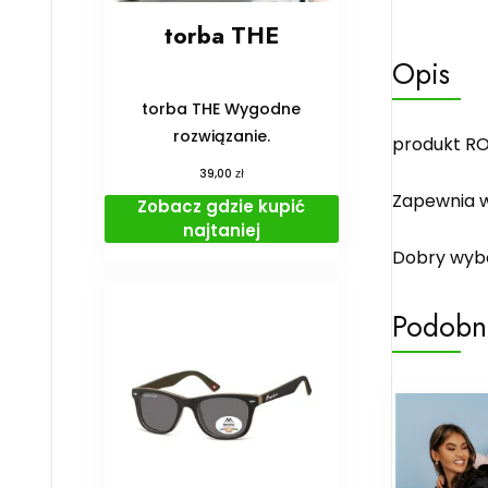
torba THE
Opis
torba THE Wygodne
rozwiązanie.
produkt RO
zł
39,00
Zapewnia w
Zobacz gdzie kupić
najtaniej
Dobry wybó
Podobn