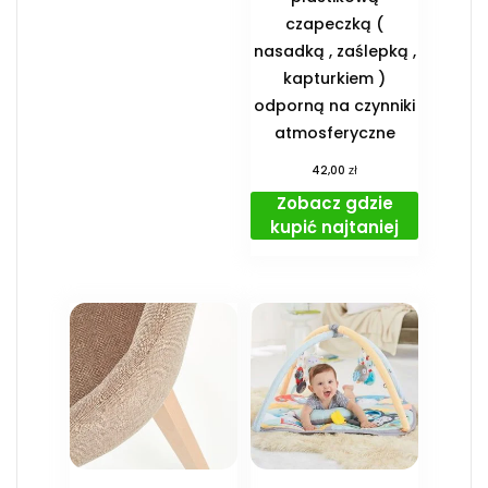
czapeczką (
nasadką , zaślepką ,
kapturkiem )
odporną na czynniki
atmosferyczne
zł
42,00
Zobacz gdzie
kupić najtaniej