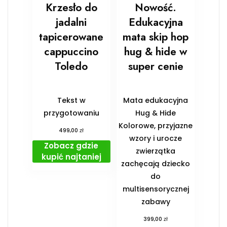
Krzesło do
Nowość.
jadalni
Edukacyjna
tapicerowane
mata skip hop
cappuccino
hug & hide w
Toledo
super cenie
Tekst w
Mata edukacyjna
przygotowaniu
Hug & Hide
Kolorowe, przyjazne
zł
499,00
wzory i urocze
Zobacz gdzie
zwierzątka
kupić najtaniej
zachęcają dziecko
do
multisensorycznej
zabawy
zł
399,00