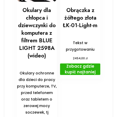
Okulary dla
Obrączka z
chłopca i
żółtego złota
dziewczynki do
ŁK-01-Light-m
komputera z
filtrem BLUE
Tekst w
LIGHT 2598A
przygotowaniu
(wideo)
zł
2454,00
Zobacz gdzie
kupić najtaniej
Okulary ochronne
dla dzieci do pracy
przy komputerze, TV,
przed telefonem
oraz tabletem o
zerowej mocy
soczewek, tj