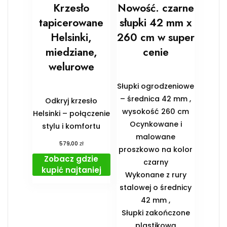
Krzesło
Nowość. czarne
tapicerowane
słupki 42 mm x
Helsinki,
260 cm w super
miedziane,
cenie
welurowe
Słupki ogrodzeniowe
– średnica 42 mm ,
Odkryj krzesło
wysokość 260 cm
Helsinki – połączenie
Ocynkowane i
stylu i komfortu
malowane
zł
579,00
proszkowo na kolor
Zobacz gdzie
czarny
kupić najtaniej
Wykonane z rury
stalowej o średnicy
42 mm ,
Słupki zakończone
plastikową