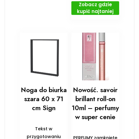
Zobacz gdzie
kupić najtaniej
Noga do biurka
Nowość. savoir
szara 60 x 71
brillant roll-on
cm Sign
10ml – perfumy
w super cenie
Tekst w
przygotowaniu
PERFUMY zamknięte