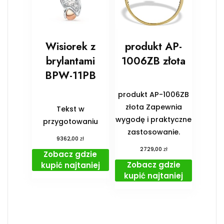
Wisiorek z
produkt AP-
brylantami
1006ZB złota
BPW-11PB
produkt AP-1006ZB
złota Zapewnia
Tekst w
wygodę i praktyczne
przygotowaniu
zastosowanie.
zł
9362,00
zł
2729,00
Zobacz gdzie
Zobacz gdzie
kupić najtaniej
kupić najtaniej