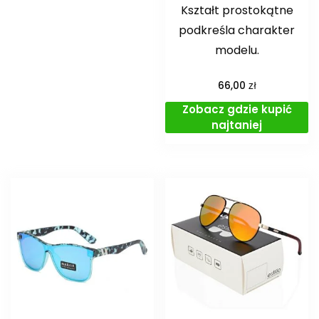
Kształt prostokątne
podkreśla charakter
modelu.
zł
66,00
Zobacz gdzie kupić
najtaniej