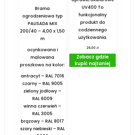
UV400 To
Brama
funkcjonalny
ogrodzeniowa typ
produkt do
PALISADA MIX
codziennego
200/40 – 4,00 x 1,50
użytkowania.
m
zł
26,00
ocynkowana i
Zobacz gdzie
malowana
kupić najtaniej
proszkowo na kolor:
antracyt – RAL 7016
czarny – RAL 9005
zielony jodłowy –
RAL 6009
winna czerwień –
RAL 3005
brązowy – RAL 8017
szary niebieski – RAL