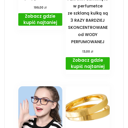
w perfumetce
zł
199,00
ze szklaną kulką są
Zobacz gdzie
3 RAZY BARDZIEJ
kupić najtaniej
SKONCENTROWANE
od WODY
PERFUMOWANEJ
zł
13,00
Zobacz gdzie
kupić najtaniej