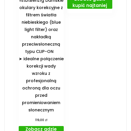
YEtbtBenz1g Damskie
kupić najtaniej
okulary korekcyjne z
filtrem światła
niebieskiego (blue
light filter) oraz
nakładką
przeciwsłoneczną
typu CLIP-ON
➤ idealne połączenie
korekcji wady
wzroku z
profesjonalną
ochroną dla oczu
przed
promieniowaniem
słonecznym
zł
119,00
Zobacz gdzie