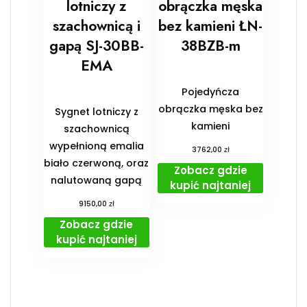
lotniczy z
obrączka męska
szachownicą i
bez kamieni ŁN-
gapą SJ-30BB-
38BZB-m
EMA
Pojedyńcza
obrączka męska bez
Sygnet lotniczy z
kamieni
szachownicą
wypełnioną emalia
zł
3762,00
biało czerwoną, oraz
Zobacz gdzie
nalutowaną gapą
kupić najtaniej
zł
9150,00
Zobacz gdzie
kupić najtaniej