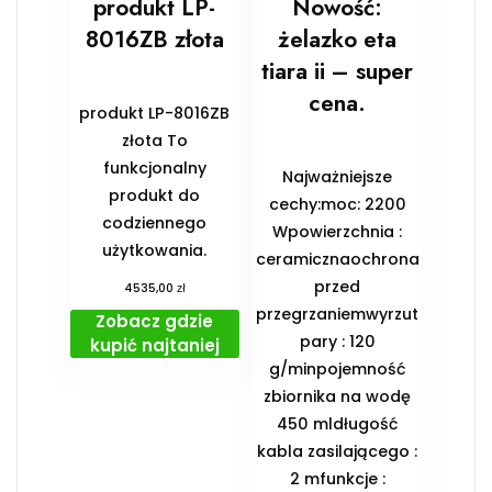
produkt LP-
Nowość:
8016ZB złota
żelazko eta
tiara ii – super
cena.
produkt LP-8016ZB
złota To
funkcjonalny
Najważniejsze
produkt do
cechy:moc: 2200
codziennego
Wpowierzchnia :
użytkowania.
ceramicznaochrona
przed
zł
4535,00
przegrzaniemwyrzut
Zobacz gdzie
pary : 120
kupić najtaniej
g/minpojemność
zbiornika na wodę
450 mldługość
kabla zasilającego :
2 mfunkcje :