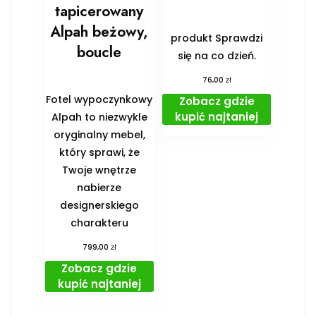
tapicerowany
Alpah beżowy,
produkt Sprawdzi
boucle
się na co dzień.
zł
76,00
Fotel wypoczynkowy
Zobacz gdzie
kupić najtaniej
Alpah to niezwykle
oryginalny mebel,
który sprawi, że
Twoje wnętrze
nabierze
designerskiego
charakteru
zł
799,00
Zobacz gdzie
kupić najtaniej