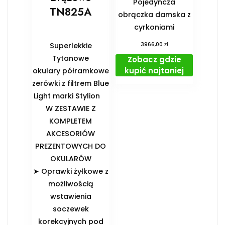
Pojedyńcza
TN825A
obrączka damska z
cyrkoniami
zł
Superlekkie
3966,00
Tytanowe
Zobacz gdzie
kupić najtaniej
okulary półramkowe
zerówki z filtrem Blue
Light marki Stylion
️W ZESTAWIE Z
KOMPLETEM
AKCESORIÓW
PREZENTOWYCH DO
OKULARÓW️
➤ Oprawki żyłkowe z
możliwością
wstawienia
soczewek
korekcyjnych pod