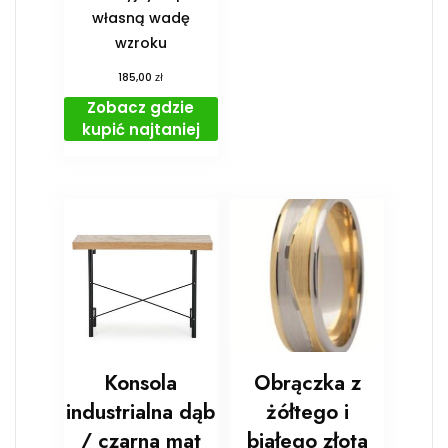
własną wadę
wzroku
zł
185,00
Zobacz gdzie
kupić najtaniej
Konsola
Obrączka z
industrialna dąb
żółtego i
/ czarna mat
białego złota