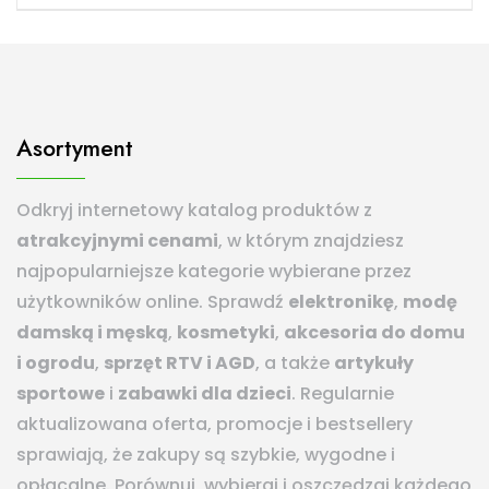
Asortyment
Odkryj internetowy katalog produktów z
atrakcyjnymi cenami
, w którym znajdziesz
najpopularniejsze kategorie wybierane przez
użytkowników online. Sprawdź
elektronikę
,
modę
damską i męską
,
kosmetyki
,
akcesoria do domu
i ogrodu
,
sprzęt RTV i AGD
, a także
artykuły
sportowe
i
zabawki dla dzieci
. Regularnie
aktualizowana oferta, promocje i bestsellery
sprawiają, że zakupy są szybkie, wygodne i
opłacalne. Porównuj, wybieraj i oszczędzaj każdego