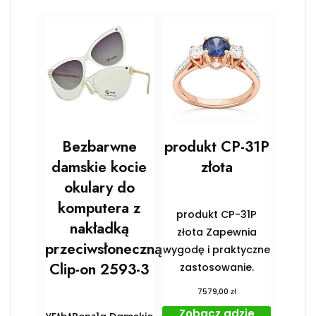
Bezbarwne
produkt CP-31P
damskie kocie
złota
okulary do
komputera z
produkt CP-31P
nakładką
złota Zapewnia
przeciwsłoneczną
wygodę i praktyczne
Clip-on 2593-3
zastosowanie.
zł
7579,00
Zobacz gdzie