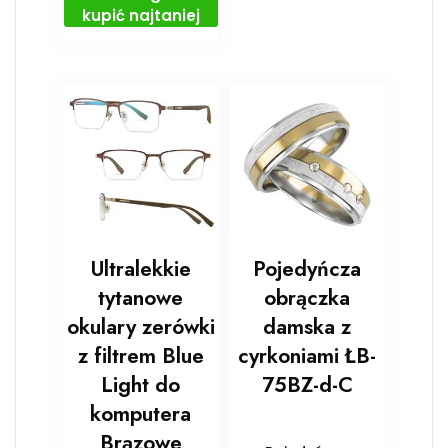
kupić najtaniej
Ultralekkie
Pojedyńcza
tytanowe
obrączka
okulary zerówki
damska z
z filtrem Blue
cyrkoniami ŁB-
Light do
75BZ-d-C
komputera
Brązowe