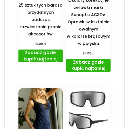
Okulary korekcyjne
25 sztuk tych bardzo
zerówki marki
przydatnych
Sunoptic AC3D➤
podczas
Oprawki w kształcie
rozwieszania prania
owalnym
akcesoriów
w kolorze brązowym
w połysku
zł
19,00
Zobacz gdzie
zł
93,00
kupić najtaniej
Zobacz gdzie
kupić najtaniej