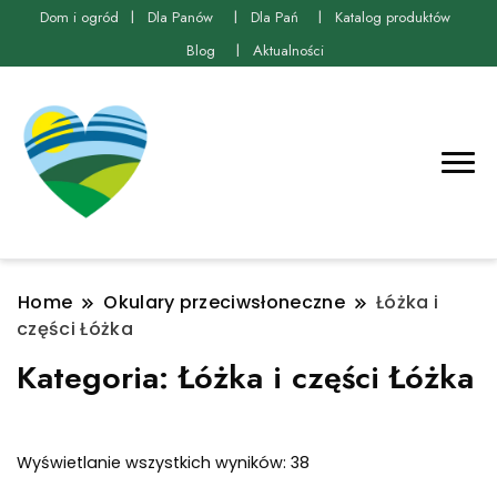
Dom i ogród
Dla Panów
Dla Pań
Katalog produktów
Blog
Aktualności
Home
Okulary przeciwsłoneczne
Łóżka i
części Łóżka
Kategoria:
Łóżka i części Łóżka
Posortowane
Wyświetlanie wszystkich wyników: 38
według