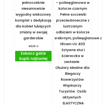
jednocześnie
– poliwęglanowa w
niesamowicie
kolorze czarnym
wygodny wiskozowy
Pełne soczewki
komplet z dedykacją
przeciwsłoneczne z
dla kobiet lubiących
lustrzanym
zmiany w swojej
odbiciem w kolorze
garderobie
srebrnym, poliwęglanowe z
filtrem UV 400
zł
49,00
Sztywne etui i
Zobacz gdzie
ściereczka w
kupić najtaniej
zestawie
️Okulary idealne dla:
️ Biegaczy ️
Rowerzystów ️
Wspinaczy ️
Turystów ️ Osób
aktywnych
️ ELASTYCZNA