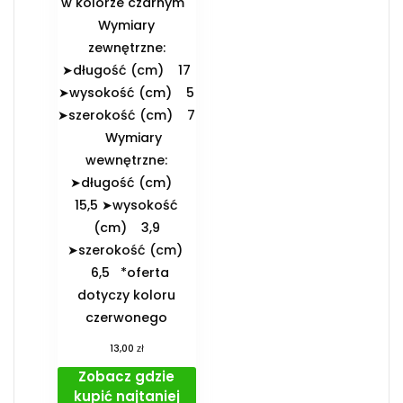
w kolorze czarnym
️Wymiary
zewnętrzne:
➤długość (cm) 17
➤wysokość (cm) 5
➤szerokość (cm) 7
️Wymiary
wewnętrzne:
➤długość (cm)
15,5 ➤wysokość
(cm) 3,9
➤szerokość (cm)
6,5 *oferta
dotyczy koloru
czerwonego
zł
13,00
Zobacz gdzie
kupić najtaniej