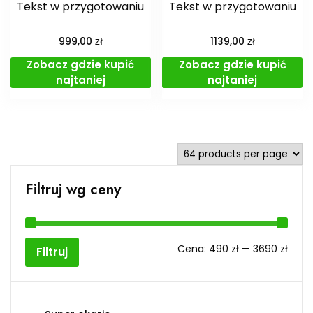
Tekst w przygotowaniu
Tekst w przygotowaniu
zł
zł
999,00
1139,00
Zobacz gdzie kupić
Zobacz gdzie kupić
najtaniej
najtaniej
Filtruj wg ceny
Cen
Cen
Cena:
490 zł
—
3690 zł
Filtruj
min
max