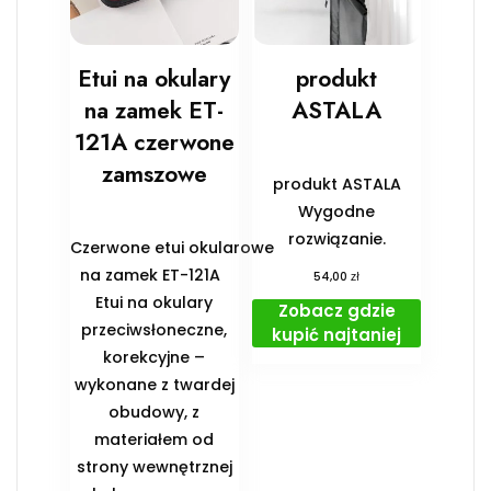
Etui na okulary
produkt
na zamek ET-
ASTALA
121A czerwone
zamszowe
produkt ASTALA
Wygodne
rozwiązanie.
Czerwone etui okularowe
na zamek ET-121A
zł
54,00
Etui na okulary
Zobacz gdzie
przeciwsłoneczne,
kupić najtaniej
korekcyjne –
wykonane z twardej
obudowy, z
materiałem od
strony wewnętrznej