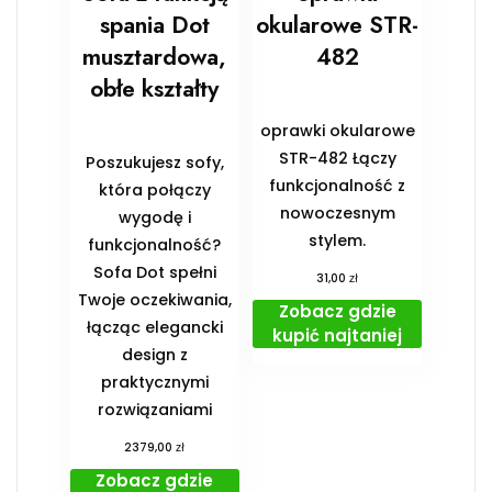
spania Dot
okularowe STR-
musztardowa,
482
obłe kształty
oprawki okularowe
STR-482 Łączy
Poszukujesz sofy,
funkcjonalność z
która połączy
nowoczesnym
wygodę i
stylem.
funkcjonalność?
Sofa Dot spełni
zł
31,00
Twoje oczekiwania,
Zobacz gdzie
łącząc elegancki
kupić najtaniej
design z
praktycznymi
rozwiązaniami
zł
2379,00
Zobacz gdzie