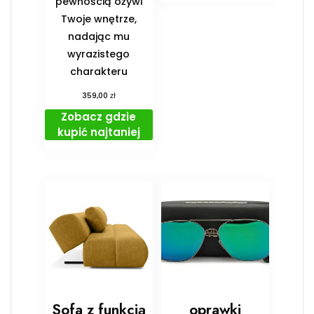
pewnością ożywi
Twoje wnętrze,
nadając mu
wyrazistego
charakteru
zł
359,00
Zobacz gdzie
kupić najtaniej
Sofa z funkcją
oprawki