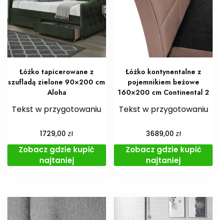
Łóżko tapicerowane z
Łóżko kontynentalne z
szufladą zielone 90×200 cm
pojemnikiem beżowe
Aloha
160×200 cm Continental 2
Tekst w przygotowaniu
Tekst w przygotowaniu
zł
zł
1729,00
3689,00
Zobacz gdzie kupić
Zobacz gdzie kupić
najtaniej
najtaniej