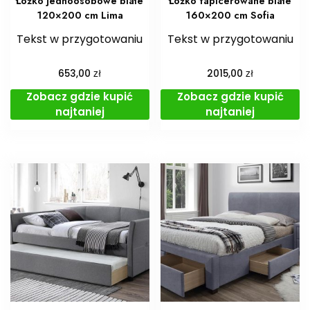
Łóżko jednoosobowe białe
Łóżko tapicerowane białe
120×200 cm Lima
160×200 cm Sofia
Tekst w przygotowaniu
Tekst w przygotowaniu
zł
zł
653,00
2015,00
Zobacz gdzie kupić
Zobacz gdzie kupić
najtaniej
najtaniej