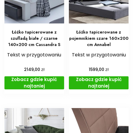
Łóżko tapicerowane z
Łóżko tapicerowane z
szufladą białe / czarne
pojemnikiem szare 160×200
140×200 cm Cassandra S
cm Annabel
Tekst w przygotowaniu
Tekst w przygotowaniu
zł
zł
2149,00
1599,00
Zobacz gdzie kupić
Zobacz gdzie kupić
najtaniej
najtaniej