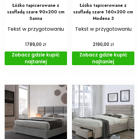
Łóżko tapicerowane z
Łóżko tapicerowane z
szufladą szare 90×200 cm
szufladą szare 160×200 cm
Sanna
Modena 3
Tekst w przygotowaniu
Tekst w przygotowaniu
zł
zł
1789,00
2190,00
Zobacz gdzie kupić
Zobacz gdzie kupić
najtaniej
najtaniej