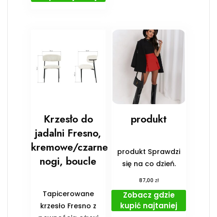
Krzesło do
produkt
jadalni Fresno,
kremowe/czarne
produkt Sprawdzi
nogi, boucle
się na co dzień.
zł
87,00
Tapicerowane
Zobacz gdzie
kupić najtaniej
krzesło Fresno z