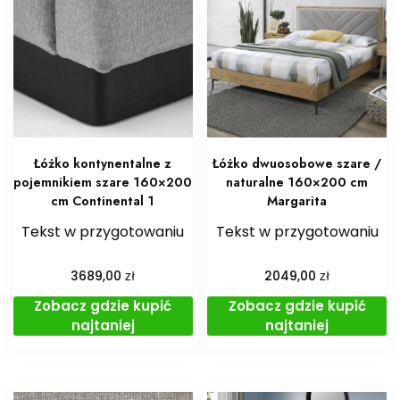
Łóżko kontynentalne z
Łóżko dwuosobowe szare /
pojemnikiem szare 160×200
naturalne 160×200 cm
cm Continental 1
Margarita
Tekst w przygotowaniu
Tekst w przygotowaniu
zł
zł
3689,00
2049,00
Zobacz gdzie kupić
Zobacz gdzie kupić
najtaniej
najtaniej