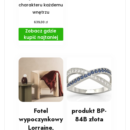
charakteru każdemu
wnętrzu
zł
639,00
Zobacz gdzie
kupić najtaniej
Fotel
produkt BP-
wypoczynkowy
84B złota
Lorraine,