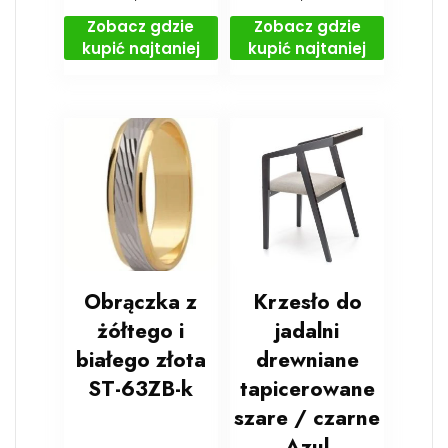
Zobacz gdzie
Zobacz gdzie
kupić najtaniej
kupić najtaniej
Obrączka z
Krzesło do
żółtego i
jadalni
białego złota
drewniane
ST-63ZB-k
tapicerowane
szare / czarne
Azul