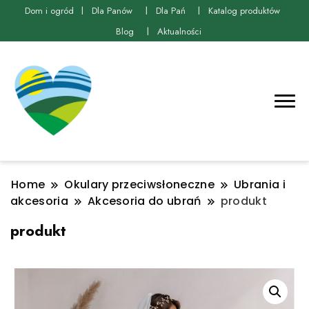
Dom i ogród
Dla Panów
Dla Pań
Katalog produktów
Blog
Aktualności
Home
Okulary przeciwsłoneczne
Ubrania i
akcesoria
Akcesoria do ubrań
produkt
produkt