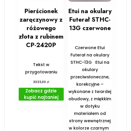
Pierścionek
Etui na okulary
zaręczynowy z
Futerał STHC-
różowego
13G czerwone
złota z rubinem
CP-2420P
Czerwone Etui
Futerał na okulary
STHC-13G Etui na
Tekst w
okulary
przygotowaniu
przeciwsłoneczne,
zł
3033,00
korekcyjne –
Zobacz gdzie
wykonane z twardej
kupić najtaniej
obudowy, z miękkim
w dotyku
materiałem od
strony wewnętrznej
w kolorze czarnym