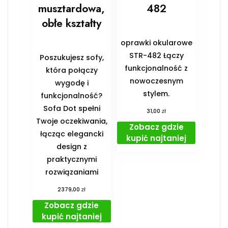
musztardowa,
482
obłe kształty
oprawki okularowe
STR-482 Łączy
Poszukujesz sofy,
funkcjonalność z
która połączy
nowoczesnym
wygodę i
stylem.
funkcjonalność?
Sofa Dot spełni
zł
31,00
Twoje oczekiwania,
Zobacz gdzie
łącząc elegancki
kupić najtaniej
design z
praktycznymi
rozwiązaniami
zł
2379,00
Zobacz gdzie
kupić najtaniej