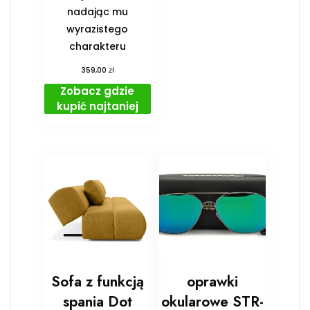
nadając mu
wyrazistego
charakteru
zł
359,00
Zobacz gdzie
kupić najtaniej
Sofa z funkcją
oprawki
spania Dot
okularowe STR-