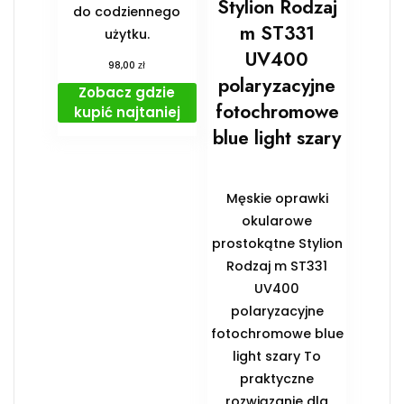
Stylion Rodzaj
do codziennego
m ST331
użytku.
UV400
zł
98,00
polaryzacyjne
Zobacz gdzie
fotochromowe
kupić najtaniej
blue light szary
Męskie oprawki
okularowe
prostokątne Stylion
Rodzaj m ST331
UV400
polaryzacyjne
fotochromowe blue
light szary To
praktyczne
rozwiązanie dla