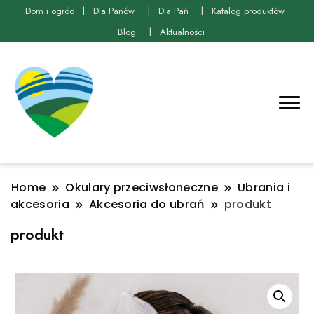
Dom i ogród
Dla Panów
Dla Pań
Katalog produktów
Blog
Aktualności
Home
Okulary przeciwsłoneczne
Ubrania i
akcesoria
Akcesoria do ubrań
produkt
produkt