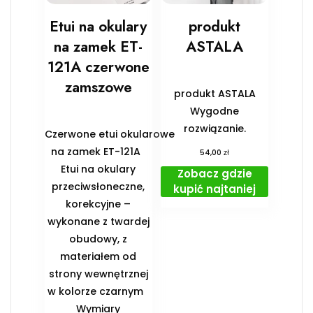
Etui na okulary
produkt
na zamek ET-
ASTALA
121A czerwone
zamszowe
produkt ASTALA
Wygodne
rozwiązanie.
Czerwone etui okularowe
na zamek ET-121A
zł
54,00
Etui na okulary
Zobacz gdzie
przeciwsłoneczne,
kupić najtaniej
korekcyjne –
wykonane z twardej
obudowy, z
materiałem od
strony wewnętrznej
w kolorze czarnym
️Wymiary