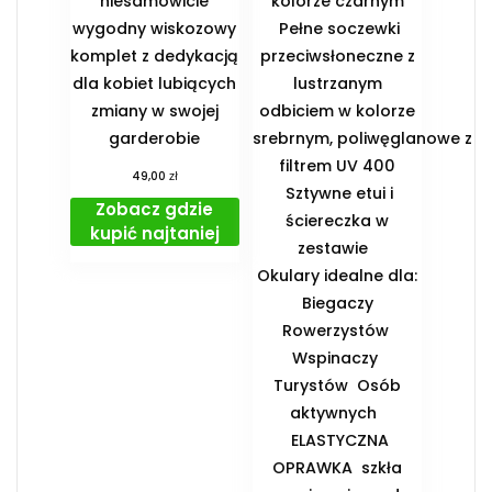
niesamowicie
kolorze czarnym
wygodny wiskozowy
Pełne soczewki
komplet z dedykacją
przeciwsłoneczne z
dla kobiet lubiących
lustrzanym
zmiany w swojej
odbiciem w kolorze
garderobie
srebrnym, poliwęglanowe z
filtrem UV 400
zł
49,00
Sztywne etui i
Zobacz gdzie
ściereczka w
kupić najtaniej
zestawie
️Okulary idealne dla:
️ Biegaczy ️
Rowerzystów ️
Wspinaczy ️
Turystów ️ Osób
aktywnych
️ ELASTYCZNA
OPRAWKA ️ szkła