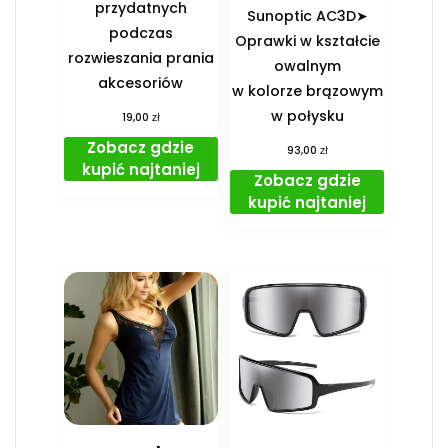
przydatnych
Sunoptic AC3D➤
podczas
Oprawki w kształcie
rozwieszania prania
owalnym
akcesoriów
w kolorze brązowym
w połysku
zł
19,00
Zobacz gdzie
zł
93,00
kupić najtaniej
Zobacz gdzie
kupić najtaniej