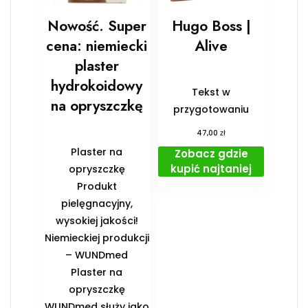
Nowość. Super
Hugo Boss |
cena: niemiecki
Alive
plaster
hydrokoidowy
Tekst w
na opryszczkę
przygotowaniu
zł
47,00
Plaster na
Zobacz gdzie
kupić najtaniej
opryszczkę
Produkt
pielęgnacyjny,
wysokiej jakości!
Niemieckiej produkcji
– WUNDmed
Plaster na
opryszczkę
WUNDmed służy jako