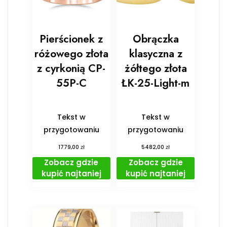
Pierścionek z
Obrączka
różowego złota
klasyczna z
z cyrkonią CP-
żółtego złota
55P-C
ŁK-25-Light-m
Tekst w
Tekst w
przygotowaniu
przygotowaniu
zł
zł
1779,00
5482,00
Zobacz gdzie
Zobacz gdzie
kupić najtaniej
kupić najtaniej