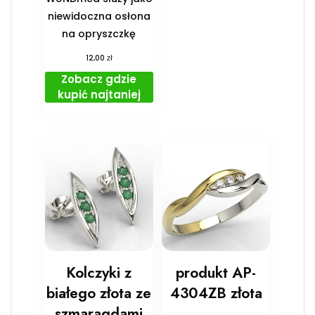
niewidoczna osłona
na opryszczkę
zł
12,00
Zobacz gdzie
kupić najtaniej
Kolczyki z
produkt AP-
białego złota ze
4304ZB złota
szmaragdami