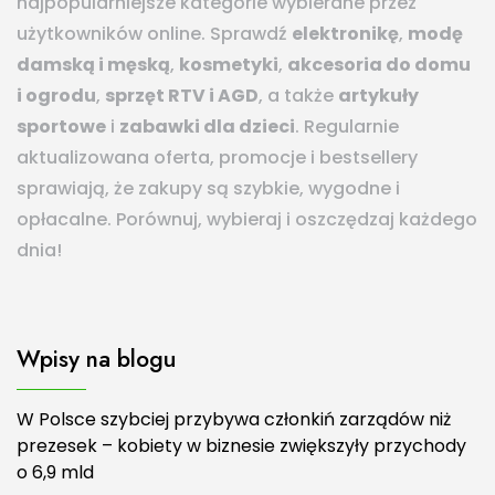
najpopularniejsze kategorie wybierane przez
użytkowników online. Sprawdź
elektronikę
,
modę
damską i męską
,
kosmetyki
,
akcesoria do domu
i ogrodu
,
sprzęt RTV i AGD
, a także
artykuły
sportowe
i
zabawki dla dzieci
. Regularnie
aktualizowana oferta, promocje i bestsellery
sprawiają, że zakupy są szybkie, wygodne i
opłacalne. Porównuj, wybieraj i oszczędzaj każdego
dnia!
Wpisy na blogu
W Polsce szybciej przybywa członkiń zarządów niż
prezesek – kobiety w biznesie zwiększyły przychody
o 6,9 mld