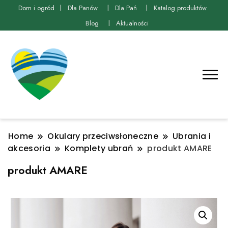
Dom i ogród
Dla Panów
Dla Pań
Katalog produktów
Blog
Aktualności
Home
Okulary przeciwsłoneczne
Ubrania i
akcesoria
Komplety ubrań
produkt AMARE
produkt AMARE