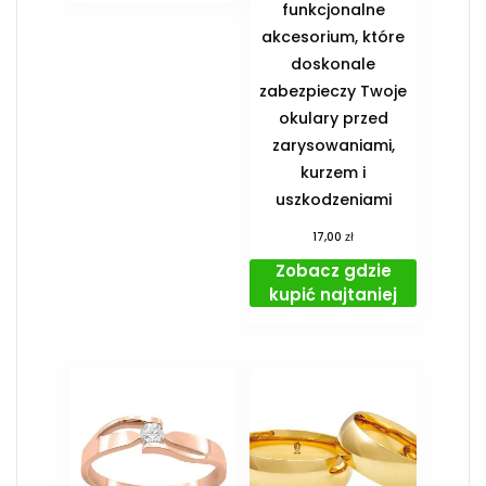
funkcjonalne
akcesorium, które
doskonale
zabezpieczy Twoje
okulary przed
zarysowaniami,
kurzem i
uszkodzeniami
zł
17,00
Zobacz gdzie
kupić najtaniej