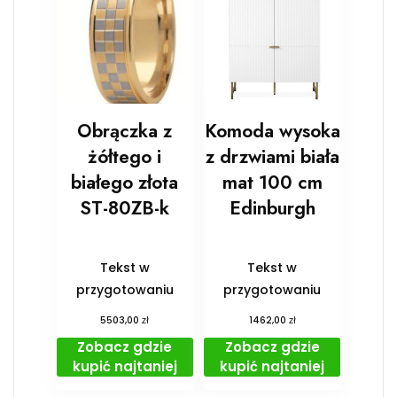
Obrączka z
Komoda wysoka
żółtego i
z drzwiami biała
białego złota
mat 100 cm
ST-80ZB-k
Edinburgh
Tekst w
Tekst w
przygotowaniu
przygotowaniu
zł
zł
5503,00
1462,00
Zobacz gdzie
Zobacz gdzie
kupić najtaniej
kupić najtaniej