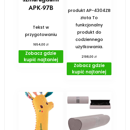
APK-97B
produkt AP-4304ZB
złota To
funkcjonalny
Tekst w
produkt do
przygotowaniu
codziennego
zł
1654,00
użytkowania.
Zobacz gdzie
zł
2198,00
kupić najtaniej
Zobacz gdzie
kupić najtaniej