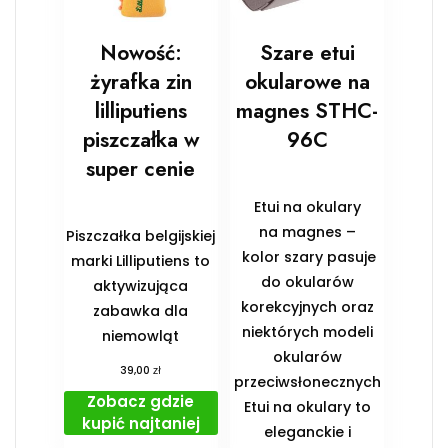
Nowość:
Szare etui
żyrafka zin
okularowe na
lilliputiens
magnes STHC-
piszczałka w
96C
super cenie
Etui na okulary
na magnes –
Piszczałka belgijskiej
kolor szary pasuje
marki Lilliputiens to
do okularów
aktywizująca
korekcyjnych oraz
zabawka dla
niektórych modeli
niemowląt
okularów
zł
39,00
przeciwsłonecznych
Zobacz gdzie
Etui na okulary to
kupić najtaniej
eleganckie i