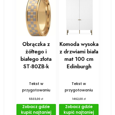
Obrączka z
Komoda wysoka
żółtego i
z drzwiami biała
białego złota
mat 100 cm
ST-80ZB-k
Edinburgh
Tekst w
Tekst w
przygotowaniu
przygotowaniu
zł
zł
5503,00
1462,00
Zobacz gdzie
Zobacz gdzie
kupić najtaniej
kupić najtaniej