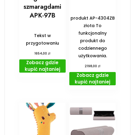
szmaragdami
APK-97B
produkt AP-4304ZB
złota To
funkcjonalny
Tekst w
produkt do
przygotowaniu
codziennego
zł
1654,00
użytkowania.
Zobacz gdzie
zł
2198,00
kupić najtaniej
Zobacz gdzie
kupić najtaniej