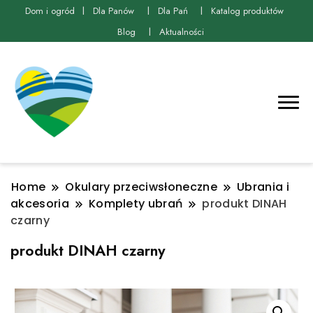
Dom i ogród
Dla Panów
Dla Pań
Katalog produktów
Blog
Aktualności
Home
Okulary przeciwsłoneczne
Ubrania i
akcesoria
Komplety ubrań
produkt DINAH
czarny
produkt DINAH czarny