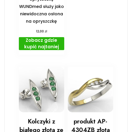
WUNDmed służy jako
niewidoczna osłona
na opryszczkę
zł
12,00
Zobacz gdzie
kupić najtaniej
Kolczyki z
produkt AP-
białego złota ze
4304ZB złota