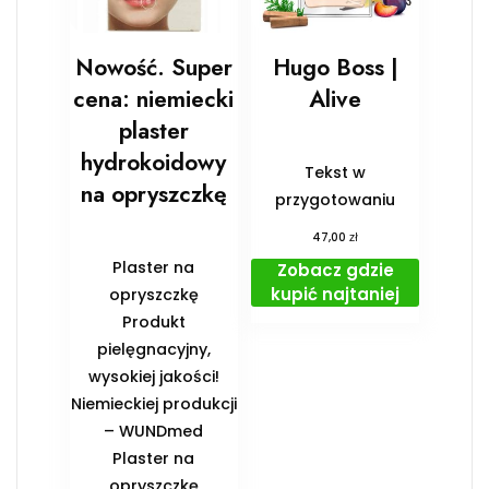
Nowość. Super
Hugo Boss |
cena: niemiecki
Alive
plaster
hydrokoidowy
Tekst w
na opryszczkę
przygotowaniu
zł
47,00
Plaster na
Zobacz gdzie
kupić najtaniej
opryszczkę
Produkt
pielęgnacyjny,
wysokiej jakości!
Niemieckiej produkcji
– WUNDmed
Plaster na
opryszczkę