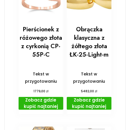
Pierścionek z
Obrączka
różowego złota
klasyczna z
z cyrkonią CP-
żółtego złota
55P-C
ŁK-25-Light-m
Tekst w
Tekst w
przygotowaniu
przygotowaniu
zł
zł
1779,00
5482,00
Zobacz gdzie
Zobacz gdzie
kupić najtaniej
kupić najtaniej