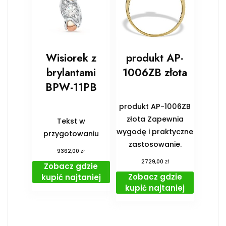
Wisiorek z
produkt AP-
brylantami
1006ZB złota
BPW-11PB
produkt AP-1006ZB
złota Zapewnia
Tekst w
wygodę i praktyczne
przygotowaniu
zastosowanie.
zł
9362,00
zł
2729,00
Zobacz gdzie
Zobacz gdzie
kupić najtaniej
kupić najtaniej