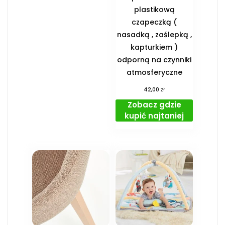
plastikową
czapeczką (
nasadką , zaślepką ,
kapturkiem )
odporną na czynniki
atmosferyczne
zł
42,00
Zobacz gdzie
kupić najtaniej