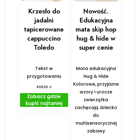
Krzesło do
Nowość.
jadalni
Edukacyjna
tapicerowane
mata skip hop
cappuccino
hug & hide w
Toledo
super cenie
Tekst w
Mata edukacyjna
przygotowaniu
Hug & Hide
Kolorowe, przyjazne
zł
499,00
wzory i urocze
Zobacz gdzie
zwierzątka
kupić najtaniej
zachęcają dziecko
do
multisensorycznej
zabawy