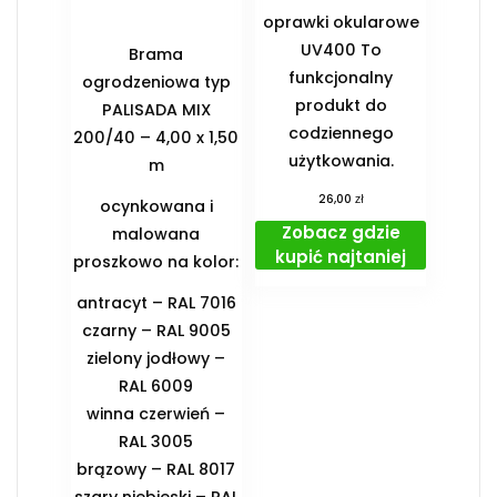
oprawki okularowe
UV400 To
Brama
funkcjonalny
ogrodzeniowa typ
produkt do
PALISADA MIX
codziennego
200/40 – 4,00 x 1,50
użytkowania.
m
zł
26,00
ocynkowana i
Zobacz gdzie
malowana
kupić najtaniej
proszkowo na kolor:
antracyt – RAL 7016
czarny – RAL 9005
zielony jodłowy –
RAL 6009
winna czerwień –
RAL 3005
brązowy – RAL 8017