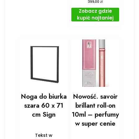
zł
399,00
Zobacz gdzie
kupić najtaniej
Noga do biurka
Nowość. savoir
szara 60 x 71
brillant roll-on
cm Sign
10ml – perfumy
w super cenie
Tekst w