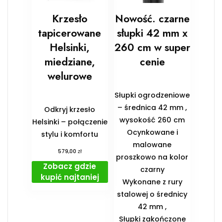
Krzesło
Nowość. czarne
tapicerowane
słupki 42 mm x
Helsinki,
260 cm w super
miedziane,
cenie
welurowe
Słupki ogrodzeniowe
– średnica 42 mm ,
Odkryj krzesło
wysokość 260 cm
Helsinki – połączenie
Ocynkowane i
stylu i komfortu
malowane
zł
579,00
proszkowo na kolor
Zobacz gdzie
czarny
kupić najtaniej
Wykonane z rury
stalowej o średnicy
42 mm ,
Słupki zakończone