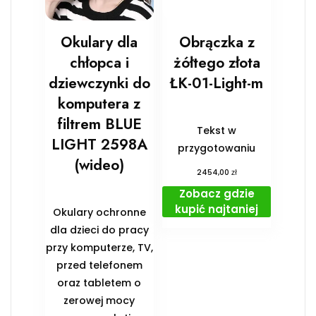
Okulary dla
Obrączka z
chłopca i
żółtego złota
dziewczynki do
ŁK-01-Light-m
komputera z
filtrem BLUE
Tekst w
LIGHT 2598A
przygotowaniu
(wideo)
zł
2454,00
Zobacz gdzie
kupić najtaniej
Okulary ochronne
dla dzieci do pracy
przy komputerze, TV,
przed telefonem
oraz tabletem o
zerowej mocy