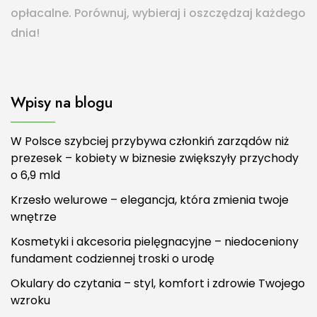
opłacalne. Porównuj, wybieraj i oszczędzaj każdego
dnia!
Wpisy na blogu
W Polsce szybciej przybywa członkiń zarządów niż
prezesek – kobiety w biznesie zwiększyły przychody
o 6,9 mld
Krzesło welurowe – elegancja, która zmienia twoje
wnętrze
Kosmetyki i akcesoria pielęgnacyjne – niedoceniony
fundament codziennej troski o urodę
Okulary do czytania – styl, komfort i zdrowie Twojego
wzroku