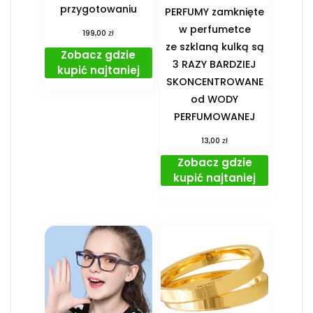
przygotowaniu
PERFUMY zamknięte
w perfumetce
zł
199,00
ze szklaną kulką są
Zobacz gdzie
3 RAZY BARDZIEJ
kupić najtaniej
SKONCENTROWANE
od WODY
PERFUMOWANEJ
zł
13,00
Zobacz gdzie
kupić najtaniej