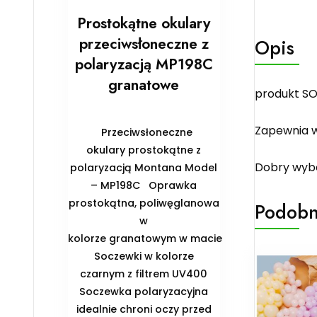
Prostokątne okulary
przeciwsłoneczne z
Opis
polaryzacją MP198C
granatowe
produkt SO
Zapewnia w
Przeciwsłoneczne
okulary prostokątne z
Dobry wybó
polaryzacją Montana Model
– MP198C Oprawka
prostokątna, poliwęglanowa
Podobn
w
kolorze granatowym w macie
Soczewki w kolorze
czarnym z filtrem UV400
Soczewka polaryzacyjna
idealnie chroni oczy przed