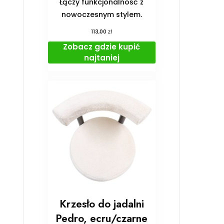
Łączy funkcjonalność z
nowoczesnym stylem.
zł
113,00
Zobacz gdzie kupić
najtaniej
Krzesło do jadalni
Pedro, ecru/czarne