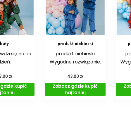
buty
produkt niebieski
p
wdzi się na co
produkt niebieski
pr
dzień.
Wygodne rozwiązanie.
Wygo
zł
zł
3,00
43,00
gdzie kupić
Zobacz gdzie kupić
Zo
jtaniej
najtaniej