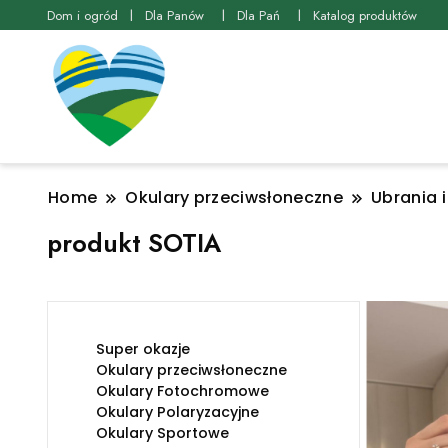
Dom i ogród
Dla Panów
Dla Pań
Katalog produktów
Home
Okulary przeciwsłoneczne
Ubrania 
produkt SOTIA
Super okazje
Okulary przeciwsłoneczne
Okulary Fotochromowe
Okulary Polaryzacyjne
Okulary Sportowe