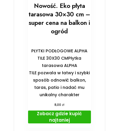
Nowość. Eko płyta
tarasowa 30×30 cm –
super cena na balkon i
ogród
PŁYTKI PODŁOGOWE ALPHA
TILE 30X30 CMPłytka
tarasowa ALPHA
TILE pozwala w łatwy i szybki
sposób odnowić balkon,
taras, patio i nadać mu
unikalny charakter
zł
8,00
Zobacz gdzie kupić
najtaniej