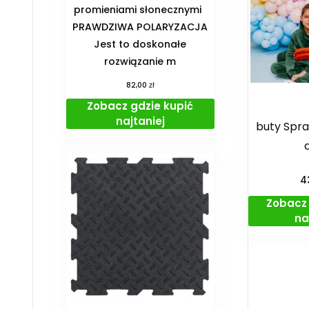
promieniami słonecznymi
PRAWDZIWA POLARYZACJA
Jest to doskonałe
rozwiązanie m
zł
82,00
Zobacz gdzie kupić
najtaniej
buty Spra
4
Zobacz 
na