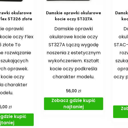
rawki okularowe
Damskie oprawki okularowe
Damsk
Flex ST326 złote
kocie oczy ST327A
ko
ie oprawki
Damskie oprawki
D
kocie oczy Flex
okularowe kocie oczy
oku
 złote To
ST327A Łączą wygodę
STAC-
e rozwiązanie
noszenia z estetycznym
roz
 szukających
wykończeniem. Kształt
szuk
ch oprawek.
kocie oczy podkreśla
opra
 kocie oczy
charakter modelu.
oczy 
la charakter
zł
56,00
odelu.
Zobacz gdzie kupić
najtaniej
zł
5,00
Zo
gdzie kupić
jtaniej