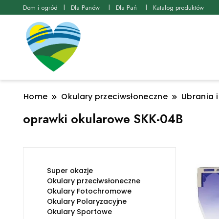
Dom i ogród
Dla Panów
Dla Pań
Katalog produktów
Home
Okulary przeciwsłoneczne
Ubrania 
oprawki okularowe SKK-04B
Super okazje
Okulary przeciwsłoneczne
Okulary Fotochromowe
Okulary Polaryzacyjne
Okulary Sportowe