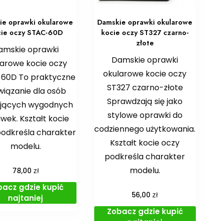
ie oprawki okularowe
Damskie oprawki okularowe
cie oczy STAC-60D
kocie oczy ST327 czarno-
złote
amskie oprawki
Damskie oprawki
larowe kocie oczy
okularowe kocie oczy
60D To praktyczne
ST327 czarno-złote
wiązanie dla osób
Sprawdzają się jako
ających wygodnych
stylowe oprawki do
wek. Kształt kocie
codziennego użytkowania.
podkreśla charakter
Kształt kocie oczy
modelu.
podkreśla charakter
modelu.
zł
78,00
bacz gdzie kupić
zł
56,00
najtaniej
Zobacz gdzie kupić