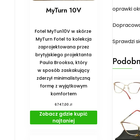
oprawki ok
MyTurn 10V
Dopracowan
Fotel MyTun10V w skórze
MyTurn Fotel to kolekcja
Sprawdzi s
zaprojektowana przez
brytyjskiego projektanta
Podobn
Paula Brooksa, który
w sposób zaskakujący
zderzył minimalistyczną
formę z wyjątkowym
komfortem
zł
6747,00
Zobacz gdzie kupić
najtaniej