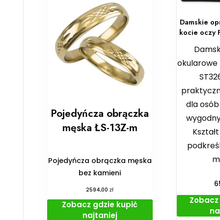
Damskie op
kocie oczy 
Damsk
okularowe 
ST326
praktyczn
dla osób
Pojedyńcza obrączka
wygodny
męska ŁS-13Z-m
Kształt
podkreś
m
Pojedyńcza obrączka męska
bez kamieni
6
zł
2594,00
Zobacz 
Zobacz gdzie kupić
na
najtaniej