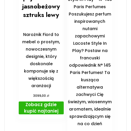
jasnobeżowy
Paris Perfumes
sztruks lewy
Poszukujesz perfum
inspirowanych
nutami
Narożnik Fiord to
zapachowymi
mebel o prostym,
Lacoste Style In
nowoczesnym
Play? Postaw na
designie, który
francuski
doskonale
odpowiednik N° 145
komponuje się z
Paris Perfumes! Ta
większością
kusząca
aranżacji
alternatywa
zachwyci Cię
zł
3099,00
świeżym, wiosennym
Zobacz gdzie
aromatem, idealnie
kupić najtaniej
sprawdzającym się
na co dzień