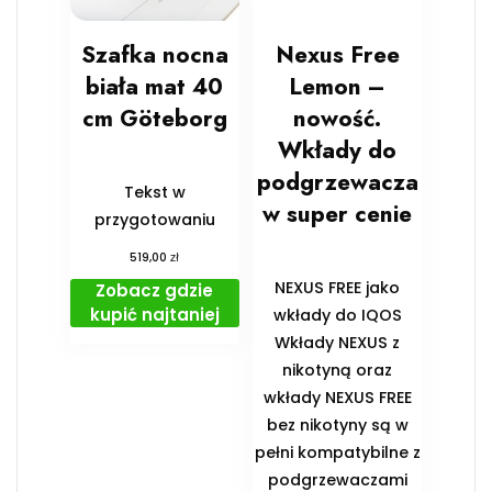
Szafka nocna
Nexus Free
biała mat 40
Lemon –
cm Göteborg
nowość.
Wkłady do
podgrzewacza
Tekst w
w super cenie
przygotowaniu
zł
519,00
NEXUS FREE jako
Zobacz gdzie
kupić najtaniej
wkłady do IQOS
Wkłady NEXUS z
nikotyną oraz
wkłady NEXUS FREE
bez nikotyny są w
pełni kompatybilne z
podgrzewaczami