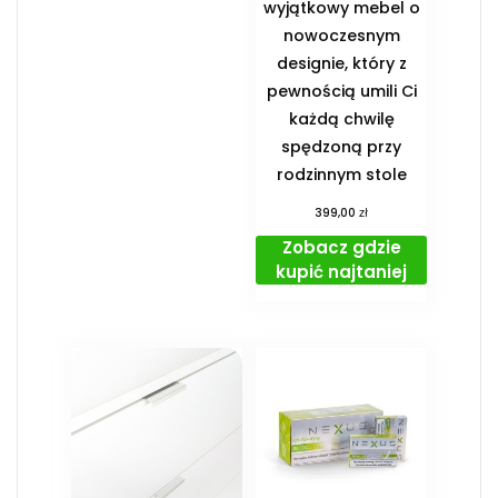
wyjątkowy mebel o
nowoczesnym
designie, który z
pewnością umili Ci
każdą chwilę
spędzoną przy
rodzinnym stole
zł
399,00
Zobacz gdzie
kupić najtaniej