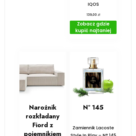
IQOS
zł
139,00
Zobacz gdzie
kupić najtaniej
Narożnik
N° 145
rozkładany
Fiord z
Zamiennik Lacoste
pojemnikiem
Style In Play – N° 145