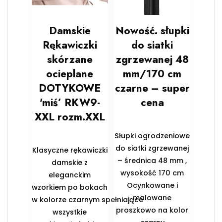
Damskie
Nowość. słupki
Rękawiczki
do siatki
skórzane
zgrzewanej 48
ocieplane
mm/170 cm
DOTYKOWE
czarne – super
'miś’ RKW9-
cena
XXL rozm.XXL
Słupki ogrodzeniowe
do siatki zgrzewanej
Klasyczne rękawiczki
– średnica 48 mm ,
damskie z
wysokość 170 cm
eleganckim
Ocynkowane i
wzorkiem po bokach
malowane
w kolorze czarnym spełniające
proszkowo na kolor
wszystkie