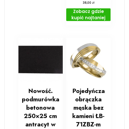
zł
38,00
Zobacz gdzie
kupić najtaniej
Nowość.
Pojedyńcza
podmurówka
obrączka
betonowa
męska bez
250×25 cm
kamieni ŁB-
antracyt w
71ZBZ-m