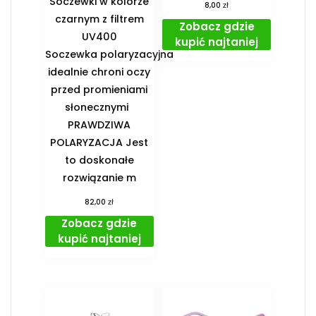
Soczewki w kolorze
zł
8,00
czarnym z filtrem
Zobacz gdzie
UV400
kupić najtaniej
Soczewka polaryzacyjna
idealnie chroni oczy
przed promieniami
słonecznymi
PRAWDZIWA
POLARYZACJA Jest
to doskonałe
rozwiązanie m
zł
82,00
Zobacz gdzie
kupić najtaniej