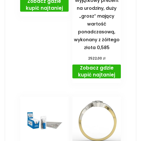
Wyjątkowy prezent
Zobacz gdzie
kupić najtaniej
na urodziny, duży
„grosz” mający
wartość
ponadczasową,
wykonany z żółtego
złota 0,585
zł
2522,00
Zobacz gdzie
kupić najtaniej