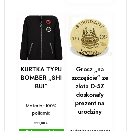
KURTKA TYPU
Grosz „na
BOMBER „SHI
szczęście” ze
BUI”
złota D-5Z
doskonały
prezent na
Materiał: 100%
urodziny
poliamid
zł
399,00