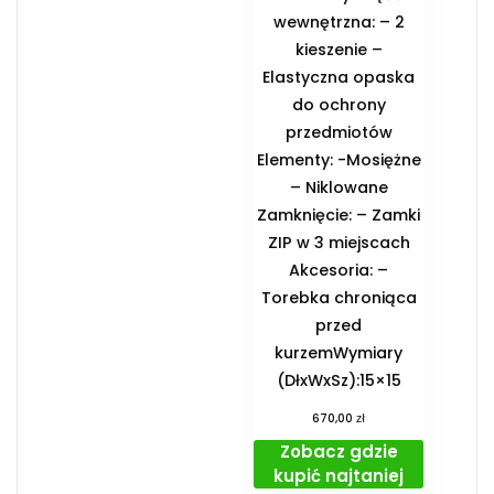
wewnętrzna: – 2
kieszenie –
Elastyczna opaska
do ochrony
przedmiotów
Elementy: -Mosiężne
– Niklowane
Zamknięcie: – Zamki
ZIP w 3 miejscach
Akcesoria: –
Torebka chroniąca
przed
kurzemWymiary
(DłxWxSz):15×15
zł
670,00
Zobacz gdzie
kupić najtaniej