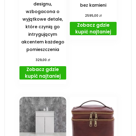
designu,
bez kamieni
wzbogacona o
zł
2595,00
wyjątkowe detale,
Zobacz gdzie
które czynią go
kupić najtaniej
intrygującym
akcentem każdego
pomieszczenia
zł
329,00
Zobacz gdzie
kupić najtaniej