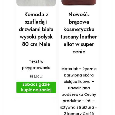
Komoda z
Nowość.
szufladą i
brązowa
drzwiami biała
kosmetyczka
wysoki połysk
tuscany leather
80 cm Naia
eliot w super
cenie
Tekst w
przygotowaniu
Materiał: – Ręcznie
barwiona skóra
zł
589,00
cielęca licowa –
Zobacz gdzie
Bawełniana
kupić najtaniej
podszewka Cechy
produktu: – Pół –
sztywna struktura –
2 komory Część