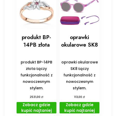
produkt BP-
oprawki
14PB złota
okularowe SK8
produkt BP-14PB
oprawki okularowe
złota Łączy
SK8 Łączy
funkcjonalność z
funkcjonalność z
nowoczesnym
nowoczesnym
stylem.
stylem.
zł
zł
2531,00
113,00
Zobacz gdzie
Zobacz gdzie
kupić najtaniej
kupić najtaniej