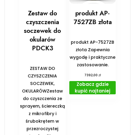
Zestaw do
produkt AP-
czyszczenia
7527ZB złota
soczewek do
okularów
produkt AP-7527ZB
PDCK3
złota Zapewnia
wygodę i praktyczne
zastosowanie.
ZESTAW DO
zł
CZYSZCZENIA
7392,00
SOCZEWEK,
Zobacz gdzie
kupić najtaniej
OKULARÓWZestaw
do czyszczenia ze
sprayem, ściereczką
z mikrofibry i
śrubokrętem w
przezroczystej