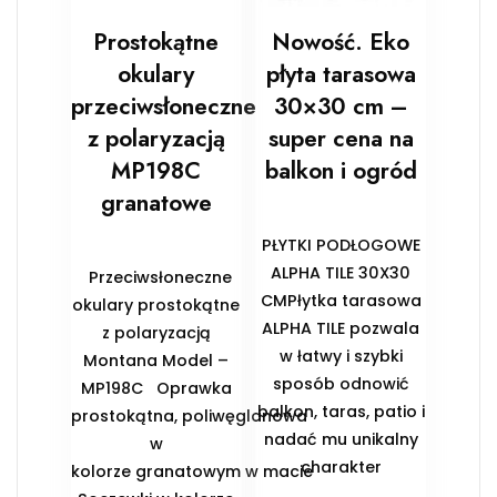
Prostokątne
Nowość. Eko
okulary
płyta tarasowa
przeciwsłoneczne
30×30 cm –
z polaryzacją
super cena na
MP198C
balkon i ogród
granatowe
PŁYTKI PODŁOGOWE
ALPHA TILE 30X30
Przeciwsłoneczne
CMPłytka tarasowa
okulary prostokątne
ALPHA TILE pozwala
z polaryzacją
w łatwy i szybki
Montana Model –
sposób odnowić
MP198C Oprawka
balkon, taras, patio i
prostokątna, poliwęglanowa
nadać mu unikalny
w
charakter
kolorze granatowym w macie