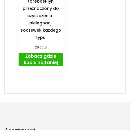
torebcePłyn
przeznaczony do
czyszczenia i
pielęgnacji
soczewek każdego
typu
zł
20,00
Zobacz gdzie
kupić najtaniej