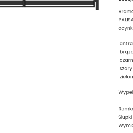
Bramo
PALISA
ocynk
antra
brąz
czarn
szary
zielo
Wypeł
elem
Ramka 
Słupki
Wymia