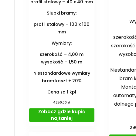
profil stalowy – 40 x 40 mm
Słupki bramy:
Wy
profil stalowy – 100 x 100
mm
szerokość 
Wymiary:
szerokość
wysoko
szerokość – 4,00 m
wysokość – 1,50 m
Niestanda
Niestandardowe wymiary
bram k
bram koszt + 20%
Monta
Cena za 1 kpl
automaty
zł
4250,00
dolnego 
Zobacz gdzie kupić
najtaniej
29