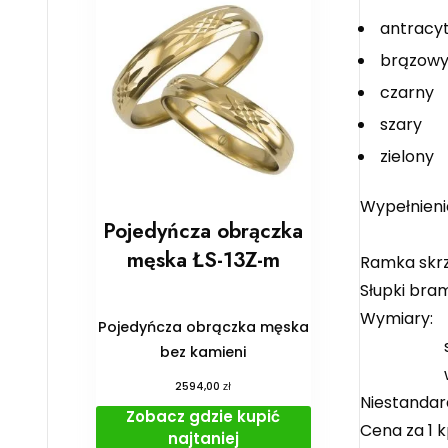
antracy
brązow
czarny
szary
zielony
Wypełnieni
Pojedyńcza obrączka
elementy
męska ŁS-13Z-m
Ramka skrz
Słupki bram
Wymiary:
Pojedyńcza obrączka męska
szerokość
bez kamieni
wysoko
zł
2594,00
Niestandar
Zobacz gdzie kupić
Cena za 1 k
najtaniej