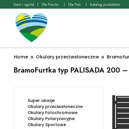
Dom i ogród
Dla Panów
Dla Pań
Katalog produktów
Home
Okulary przeciwsłoneczne
Bramofur
BramoFurtka typ PALISADA 200 –
Super okazje
Okulary przeciwsłoneczne
Okulary Fotochromowe
Okulary Polaryzacyjne
Okulary Sportowe