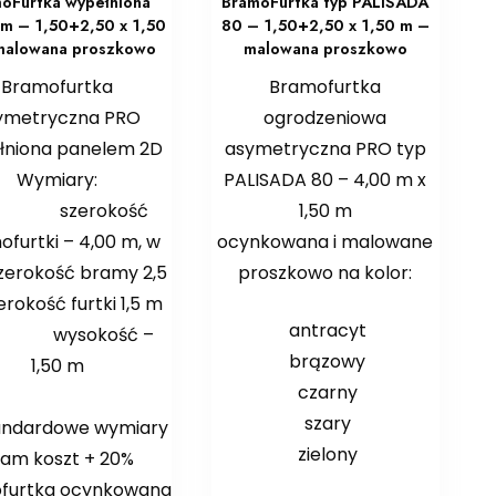
oFurtka wypełniona
BramoFurtka typ PALISADA
m – 1,50+2,50 x 1,50
80 – 1,50+2,50 x 1,50 m –
malowana proszkowo
malowana proszkowo
Bramofurtka
Bramofurtka
ymetryczna PRO
ogrodzeniowa
łniona panelem 2D
asymetryczna PRO typ
Wymiary:
PALISADA 80 – 4,00 m x
zerokość
1,50 m
furtki – 4,00 m, w
ocynkowana i malowane
zerokość bramy 2,5
proszkowo na kolor:
erokość furtki 1,5 m
antracyt
sokość –
brązowy
1,50 m
czarny
szary
andardowe wymiary
zielony
am koszt + 20%
furtka ocynkowana