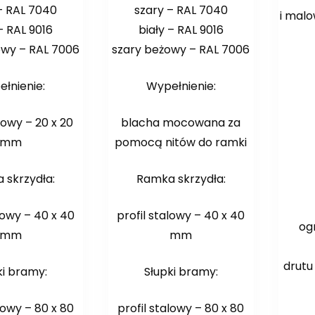
– RAL 7040
szary – RAL 7040
i mal
– RAL 9016
biały – RAL 9016
owy – RAL 7006
szary beżowy – RAL 7006
łnienie:
Wypełnienie:
alowy – 20 x 20
blacha mocowana za
mm
pomocą nitów do ramki
 skrzydła:
Ramka skrzydła:
lowy – 40 x 40
profil stalowy – 40 x 40
og
mm
mm
g
drutu
ki bramy:
Słupki bramy:
r
lowy – 80 x 80
profil stalowy – 80 x 80