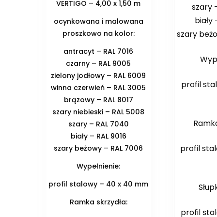
VERTIGO – 4,00 x 1,50 m
szary 
biały 
ocynkowana i malowana
szary beż
proszkowo na kolor:
antracyt – RAL 7016
Wype
czarny – RAL 9005
zielony jodłowy – RAL 6009
profil st
winna czerwień – RAL 3005
brązowy – RAL 8017
szary niebieski – RAL 5008
Ramka
szary – RAL 7040
biały – RAL 9016
profil sta
szary beżowy – RAL 7006
Wypełnienie:
profil stalowy – 40 x 40 mm
Słup
Ramka skrzydła:
profil sta