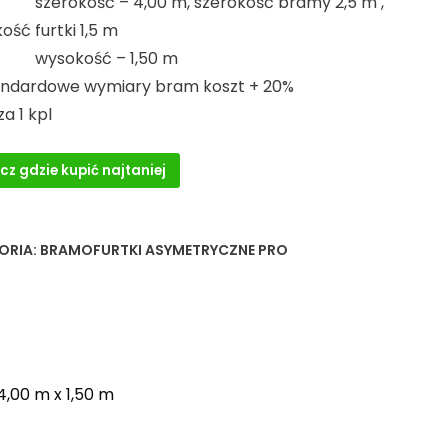
okość – 4,00 m, szerokość bramy 2,5 m ,
ość furtki 1,5 m
okość – 1,50 m
andardowe wymiary bram koszt + 20%
a 1 kpl
cz gdzie kupić najtaniej
ORIA:
BRAMOFURTKI ASYMETRYCZNE PRO
,00 m x 1,50 m