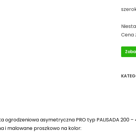
szer
szerok
wys
Niest
Cena z
Zoba
KATEG
a ogrodzeniowa asymetryczna PRO typ PALISADA 200 – 4
 i malowane proszkowo na kolor: