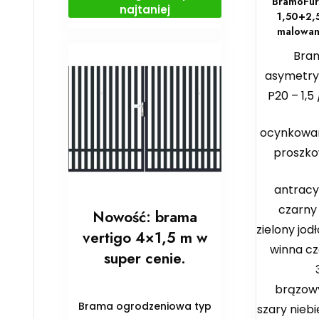
BramoFur
najtaniej
1,50+2,5
malowan
Bra
asymetry
P20 – 1,5
ocynkowa
proszko
antracy
czarny
Nowość: brama
zielony jod
vertigo 4×1,5 m w
winna cz
super cenie.
brązowy
Brama ogrodzeniowa typ
szary niebi