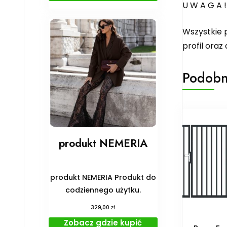
U W A G A 
Wszystkie 
profil oraz
Podobn
produkt NEMERIA
produkt NEMERIA Produkt do
codziennego użytku.
zł
329,00
Zobacz gdzie kupić