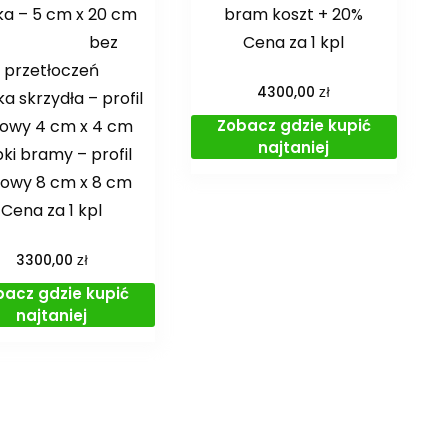
ka – 5 cm x 20 cm
bram koszt + 20%
bez
Cena za 1 kpl
przetłoczeń
zł
4300,00
 skrzydła – profil
Zobacz gdzie kupić
lowy 4 cm x 4 cm
najtaniej
pki bramy – profil
lowy 8 cm x 8 cm
Cena za 1 kpl
zł
3300,00
bacz gdzie kupić
najtaniej