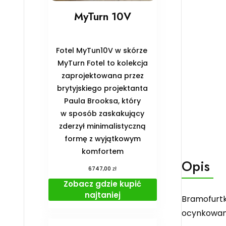
MyTurn 10V
Fotel MyTun10V w skórze
MyTurn Fotel to kolekcja
zaprojektowana przez
brytyjskiego projektanta
Paula Brooksa, który
w sposób zaskakujący
zderzył minimalistyczną
formę z wyjątkowym
komfortem
Opis
zł
6747,00
Zobacz gdzie kupić
najtaniej
Bramofurtk
ocynkowana