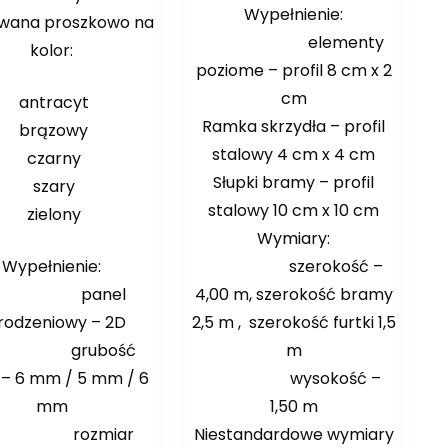
Wypełnienie:
owana proszkowo na
elementy
kolor:
poziome – profil 8 cm x 2
cm
antracyt
Ramka skrzydła – profil
brązowy
stalowy 4 cm x 4 cm
czarny
Słupki bramy – profil
szary
stalowy 10 cm x 10 cm
zielony
Wymiary:
Wypełnienie:
szerokość –
panel
4,00 m, szerokość bramy
rodzeniowy – 2D
2,5 m , szerokość furtki 1,5
rubość
m
 – 6 mm / 5 mm / 6
wysokość –
mm
1,50 m
ozmiar
Niestandardowe wymiary