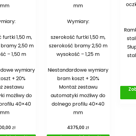
ocz
mm
mm
miary:
Wymiary:
Ramka
furtki 1,50 m,
szerokość furtki 1,50 m,
sta
 bramy 2,50 m
szerokość bramy 2,50 m
Słu
ść – 1,50 m
wysokość – 1,25 m
sta
rdowe wymiary
Niestandardowe wymiary
oszt + 20%
bram koszt + 20%
ż zestawu
Montaż zestawu
Zo
ki możliwy do
automatyki możliwy do
profilu 40×40
dolnego profilu 40×40
mm
mm
zł
zł
00,00
4375,00