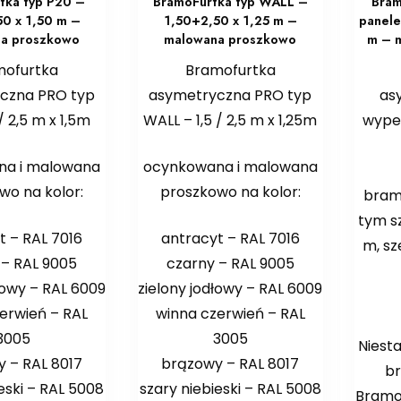
tka typ P20 –
BramoFurtka typ WALL –
Bram
0 x 1,50 m –
1,50+2,50 x 1,25 m –
panele
a proszkowo
malowana proszkowo
m – 
mofurtka
Bramofurtka
czna PRO typ
asymetryczna PRO typ
as
 / 2,5 m x 1,5m
WALL – 1,5 / 2,5 m x 1,25m
wype
na i malowana
ocynkowana i malowana
s
wo na kolor:
proszkowo na kolor:
bramo
tym s
t – RAL 7016
antracyt – RAL 7016
m, sz
 – RAL 9005
czarny – RAL 9005
wy
łowy – RAL 6009
zielony jodłowy – RAL 6009
erwień – RAL
winna czerwień – RAL
3005
3005
Niest
 – RAL 8017
brązowy – RAL 8017
br
eski – RAL 5008
szary niebieski – RAL 5008
Bramo