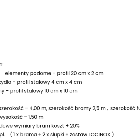
t
y
e:
 poziome – profil 20 cm x 2 cm
ydła – profil stalowy 4 cm x 4 cm
y – profil stalowy 10 cm x 10 cm
 – 4,00 m, szerokość bramy 2,5 m , szerokość furt
ść – 1,50 m
dowe wymiary bram koszt + 20%
pl. ( 1 x brama + 2 x słupki + zestaw LOCINOX )