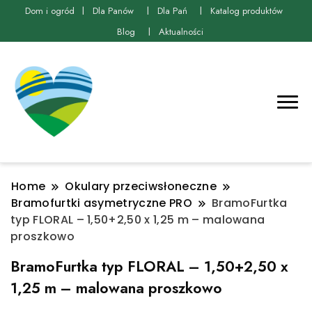
Dom i ogród
Dla Panów
Dla Pań
Katalog produktów
Blog
Aktualności
Home
Okulary przeciwsłoneczne
Bramofurtki asymetryczne PRO
BramoFurtka
typ FLORAL – 1,50+2,50 x 1,25 m – malowana
proszkowo
BramoFurtka typ FLORAL – 1,50+2,50 x
1,25 m – malowana proszkowo