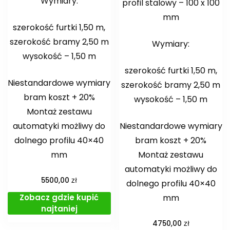
Wymiary:
profil stalowy – 100 x 100
mm
szerokość furtki 1,50 m,
szerokość bramy 2,50 m
Wymiary:
wysokość – 1,50 m
szerokość furtki 1,50 m,
Niestandardowe wymiary
szerokość bramy 2,50 m
bram koszt + 20%
wysokość – 1,50 m
Montaż zestawu
automatyki możliwy do
Niestandardowe wymiary
dolnego profilu 40×40
bram koszt + 20%
mm
Montaż zestawu
automatyki możliwy do
zł
5500,00
dolnego profilu 40×40
Zobacz gdzie kupić
mm
najtaniej
zł
4750,00