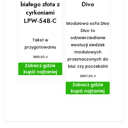
białego złota z
Divo
cyrkoniami
LPW-54B-C
Modułowa sofa Divo
Divo to
odzwierciedlanie
Tekst w
ewolucji siedzisk
przygotowaniu
modułowych
zł
1885,00
przeznaczonych do
Zobacz gdzie
biur czy poczekalni
kupić najtaniej
zł
9897,00
Zobacz gdzie
kupić najtaniej