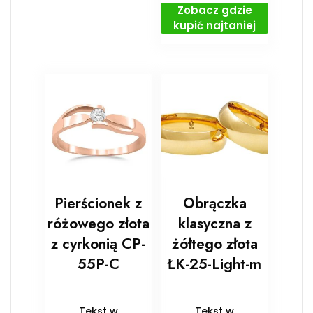
Zobacz gdzie
kupić najtaniej
Pierścionek z
Obrączka
różowego złota
klasyczna z
z cyrkonią CP-
żółtego złota
55P-C
ŁK-25-Light-m
Tekst w
Tekst w