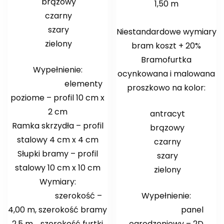
brązowy
1,50 m
czarny
szary
Niestandardowe wymiary
zielony
bram koszt + 20%
Bramofurtka
Wypełnienie:
ocynkowana i malowana
elementy
proszkowo na kolor:
poziome – profil 10 cm x
2 cm
antracyt
Ramka skrzydła – profil
brązowy
stalowy 4 cm x 4 cm
czarny
Słupki bramy – profil
szary
stalowy 10 cm x 10 cm
zielony
Wymiary:
szerokość –
Wypełnienie:
4,00 m, szerokość bramy
panel
2,5 m , szerokość furtki
ogrodzeniowy – 2D