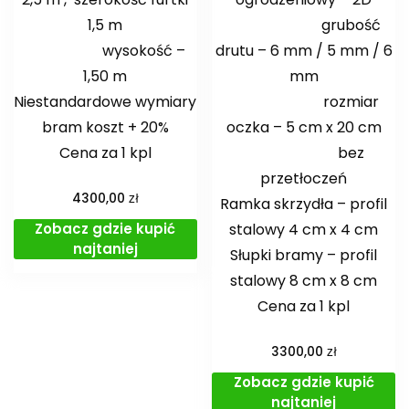
1,5 m
grubość
wysokość –
drutu – 6 mm / 5 mm / 6
1,50 m
mm
Niestandardowe wymiary
rozmiar
bram koszt + 20%
oczka – 5 cm x 20 cm
Cena za 1 kpl
bez
przetłoczeń
zł
4300,00
Ramka skrzydła – profil
Zobacz gdzie kupić
stalowy 4 cm x 4 cm
najtaniej
Słupki bramy – profil
stalowy 8 cm x 8 cm
Cena za 1 kpl
zł
3300,00
Zobacz gdzie kupić
najtaniej