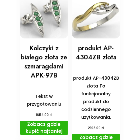
Kolczyki z
produkt AP-
białego złota ze
4304ZB złota
szmaragdami
APK-97B
produkt AP-4304ZB
złota To
funkcjonalny
Tekst w
produkt do
przygotowaniu
codziennego
zł
1654,00
użytkowania.
Zobacz gdzie
zł
2198,00
kupić najtaniej
Zobacz gdzie