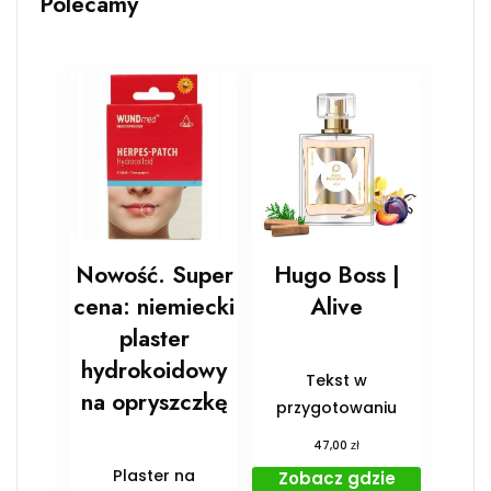
Polecamy
Nowość. Super
Hugo Boss |
cena: niemiecki
Alive
plaster
hydrokoidowy
Tekst w
na opryszczkę
przygotowaniu
zł
47,00
Plaster na
Zobacz gdzie