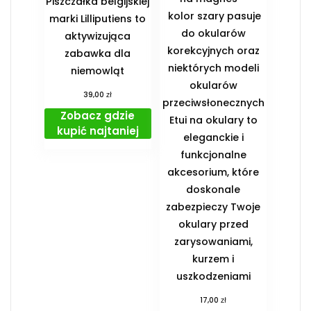
Piszczałka belgijskiej
kolor szary pasuje
marki Lilliputiens to
do okularów
aktywizująca
korekcyjnych oraz
zabawka dla
niektórych modeli
niemowląt
okularów
zł
39,00
przeciwsłonecznych
Zobacz gdzie
Etui na okulary to
kupić najtaniej
eleganckie i
funkcjonalne
akcesorium, które
doskonale
zabezpieczy Twoje
okulary przed
zarysowaniami,
kurzem i
uszkodzeniami
zł
17,00