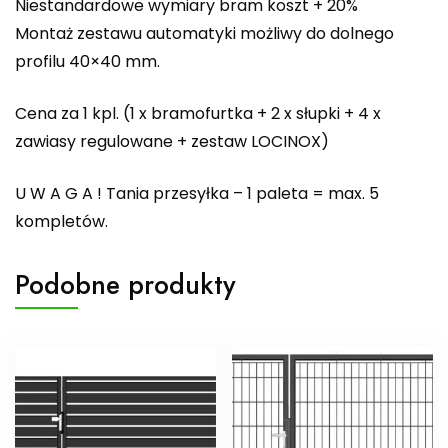
Niestandardowe wymiary bram koszt + 20%
Montaż zestawu automatyki możliwy do dolnego
profilu 40×40 mm.
Cena za 1 kpl. (1 x bramofurtka + 2 x słupki + 4 x
zawiasy regulowane + zestaw LOCINOX)
U W A G A ! Tania przesyłka – 1 paleta = max. 5
kompletów.
Podobne produkty