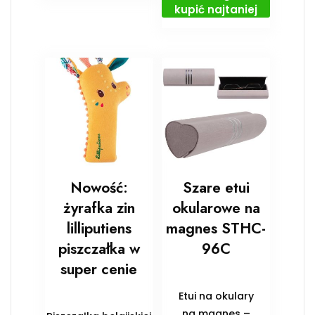
kupić najtaniej
Nowość:
Szare etui
żyrafka zin
okularowe na
lilliputiens
magnes STHC-
piszczałka w
96C
super cenie
Etui na okulary
na magnes –