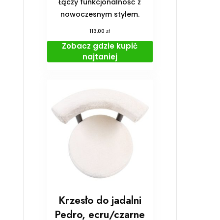
Łączy funkcjonalność z
nowoczesnym stylem.
zł
113,00
Zobacz gdzie kupić
najtaniej
Krzesło do jadalni
Pedro, ecru/czarne