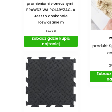
promieniami słonecznymi
PRAWDZIWA POLARYZACJA
Jest to doskonałe
rozwiązanie m
zł
82,00
p
Zobacz gdzie kupić
najtaniej
produkt S
co
2
Zobacz 
na