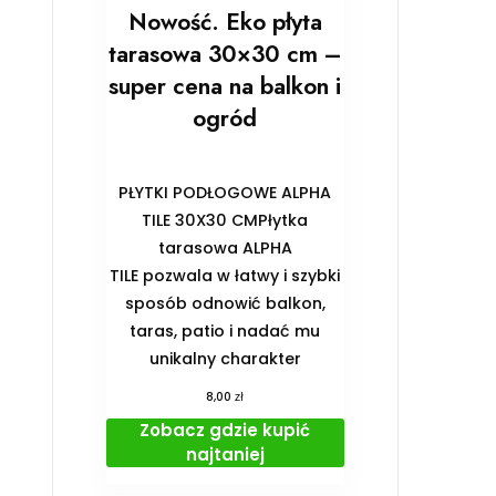
Nowość. Eko płyta
tarasowa 30×30 cm –
super cena na balkon i
ogród
PŁYTKI PODŁOGOWE ALPHA
TILE 30X30 CMPłytka
tarasowa ALPHA
TILE pozwala w łatwy i szybki
sposób odnowić balkon,
taras, patio i nadać mu
unikalny charakter
zł
8,00
Zobacz gdzie kupić
najtaniej