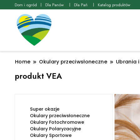
Dom i ogród
Dla Panów
Dla Pań
Katalog produktów
Home
Okulary przeciwsłoneczne
Ubrania 
produkt VEA
Super okazje
Okulary przeciwsłoneczne
Okulary Fotochromowe
Okulary Polaryzacyjne
Okulary Sportowe