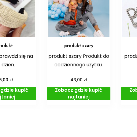
rodukt
produkt szary
prawdzi się na
produkt szary Produkt do
produ
 dzień.
codziennego użytku.
zł
zł
6,00
43,00
gdzie kupić
Zobacz gdzie kupić
Zo
jtaniej
najtaniej