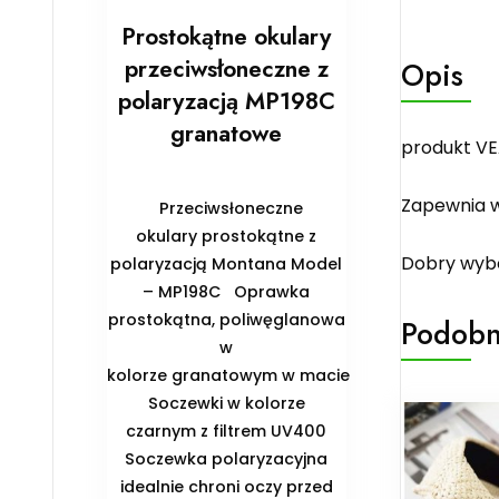
Prostokątne okulary
przeciwsłoneczne z
Opis
polaryzacją MP198C
granatowe
produkt VE
Zapewnia w
Przeciwsłoneczne
okulary prostokątne z
Dobry wybó
polaryzacją Montana Model
– MP198C Oprawka
prostokątna, poliwęglanowa
Podobn
w
kolorze granatowym w macie
Soczewki w kolorze
czarnym z filtrem UV400
Soczewka polaryzacyjna
idealnie chroni oczy przed