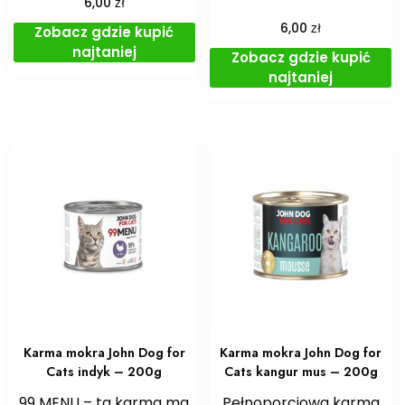
zł
6,00
zł
6,00
Zobacz gdzie kupić
najtaniej
Zobacz gdzie kupić
najtaniej
Karma mokra John Dog for
Karma mokra John Dog for
Cats indyk – 200g
Cats kangur mus – 200g
99 MENU – ta karma ma
Pełnoporcjowa karma