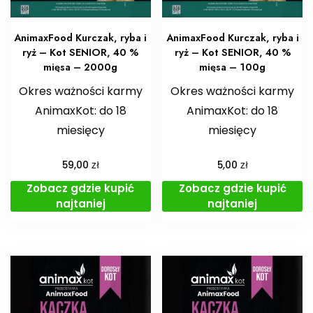
AnimaxFood Kurczak, ryba i
AnimaxFood Kurczak, ryba i
ryż – Kot SENIOR, 40 %
ryż – Kot SENIOR, 40 %
mięsa – 2000g
mięsa – 100g
Okres ważności karmy
Okres ważności karmy
AnimaxKot: do 18
AnimaxKot: do 18
miesięcy
miesięcy
zł
zł
59,00
5,00
Zobacz gdzie kupić
Zobacz gdzie kupić
najtaniej
najtaniej