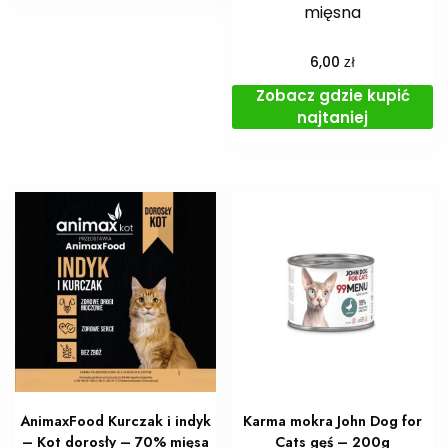
mięsna
zł
6,00
Zobacz gdzie kupić
najtaniej
AnimaxFood Kurczak i indyk
Karma mokra John Dog for
– Kot dorosły – 70% mięsa
Cats gęś – 200g