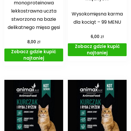
monoproteinowa
lekkostrawna uczta
Wysokomięsna karma
stworzona na bazie
dla kociąt – 99 MENU
delikatnego mięsa gęsi
zł
6,00
zł
8,00
Zobacz gdzie kupić
Zobacz gdzie kupić
najtaniej
najtaniej