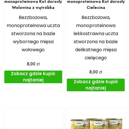
monoproteinowa Kot dorosły
monoproteinowa Kot dorosły
Wolowina z wątróbka
Cielecina
Bezzbożowa,
Bezzbożowa,
monoproteinowa uczta
monoproteinowa
stworzona na bazie
lekkostrawna uczta
wybornego mięsa
stworzona na bazie
wołowego
delikatnego mięsa
cielęcego
zł
8,00
zł
8,00
Zobacz gdzie kupić
najtaniej
Zobacz gdzie kupić
najtaniej