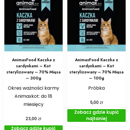
AnimaxFood Kaczka z
AnimaxFood Kaczka z
sardynkami – Kot
sardynkami – Kot
sterylizowany – 70% Mięsa
sterylizowany – 70% Mięsa
– 300g
– 100g
Okres ważności karmy
Próbka
Animaxkot: do 18
zł
5,00
miesięcy
Zobacz gdzie kupić
najtaniej
zł
23,00
Zobacz gdzie kupić