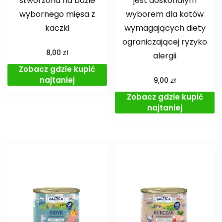
stworzona na bazie
jest doskonałym
wybornego mięsa z
wyborem dla kotów
kaczki
wymagających diety
ograniczającej ryzyko
zł
8,00
alergii
Zobacz gdzie kupić
najtaniej
zł
9,00
Zobacz gdzie kupić
najtaniej