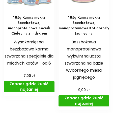
185g Karma mokra
185g Karma mokra
Bezzbożowa,
Bezzbożowa,
monoproteinowa Kociak
monoproteinowa Kot dorosły
Cielecina z indykiem
Jagnięcina
Wysokomięsna,
Bezzbożowa,
bezzbożowa karma
monoproteinowa
stworzona specjalnie dla
wykwintna uczta
młodych kotów – od 6
stworzona na bazie
wybornego mięsa
zł
7,00
jagnięcego
Zobacz gdzie kupić
najtaniej
zł
9,00
Zobacz gdzie kupić
najtaniej