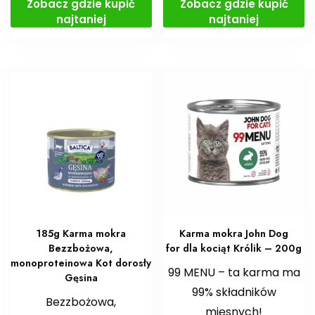
Zobacz gdzie kupić
Zobacz gdzie kupić
najtaniej
najtaniej
185g Karma mokra
Karma mokra John Dog
Bezzbożowa,
for dla kociąt Królik – 200g
monoproteinowa Kot dorosły
99 MENU – ta karma ma
Gęsina
99% składników
Bezzbożowa,
mięsnych!