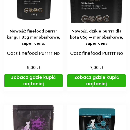
Nowość: finefood purrrr
Nowość. dzikie purrrr dla
kangur 85g monobiałkowe,
kota 85g – monobiałkowe,
super cena.
super cena
Catz finefood Purrrr No
Catz finefood Purrrr No
zł
zł
9,00
7,00
Zobacz gdzie kupić
Zobacz gdzie kupić
najtaniej
najtaniej