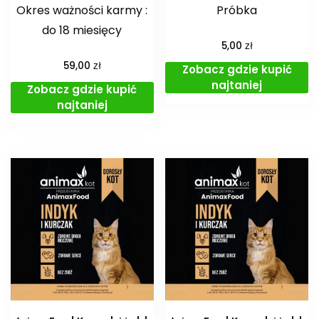
Okres ważności karmy :
Próbka
do 18 miesięcy
zł
5,00
zł
59,00
Zobacz gdzie kupić
najtaniej
Zobacz gdzie kupić
najtaniej