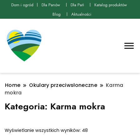
Dom i ogród
Dla Panów
Dla Pań
Katalog produktów
Blog
Aktualności
Home
Okulary przeciwsłoneczne
Karma
mokra
Kategoria:
Karma mokra
Posortowane
Wyświetlanie wszystkich wyników: 48
według