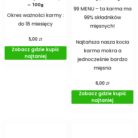
– 100g
99 MENU – ta karma ma
Okres ważności karmy :
99% składników
do 18 miesięcy
mięsnych!
zł
5,00
Najtańsza nasza kocia
Zobacz gdzie kupić
karma mokra a
najtaniej
jednocześnie bardzo
mięsna
zł
6,00
Zobacz gdzie kupić
najtaniej