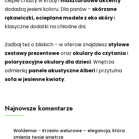
ciepłe chusty w kratę i
musztardowe akcenty
dodadzą jesieni koloru. Dla panów –
skórzane
rękawiczki, ocieplane modele z eko skóry
i
klasyczne dodatki na chłodne dni.
Zadbaj też o bliskich – w ofercie znajdziesz
stylowe
zestawy prezentowe
oraz
okulary do czytania
i
polaryzacyjne okulary dla dzieci
. Wnętrza
odmienią
panele akustyczne Alberi
i przytulna
sofa w jesienne kwiaty
.
Najnowsze komentarze
Waldemar
-
Krzesło welurowe – elegancja, która
zmienia twoje wnętrze