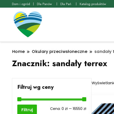
Dom i ogród
Dla Panów
Dla Pań
Katalog produktów
Home
Okulary przeciwsłoneczne
sandały 
Znacznik:
sandały terrex
Wyświetlani
Filtruj wg ceny
Cena
Cena
Cena:
0 zł
—
16550 zł
Filtruj