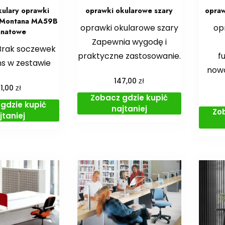
ulary oprawki
oprawki okularowe szary
opraw
 Montana MA59B
oprawki okularowe szary
op
anatowe
Zapewnia wygodę i
rak soczewek
praktyczne zastosowanie.
f
s w zestawie
now
zł
147,00
zł
01,00
Zobacz gdzie kupić
gdzie kupić
najtaniej
Zo
jtaniej