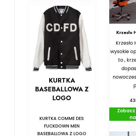
Krzesło
Krzesło
wysokie o
to , krz
dopa
nowoczes
KURTKA
BASEBALLOWA Z
LOGO
43
Zobacz 
na
KURTKA COMME DES
FUCKDOWN MEN
BASEBALLOWA Z LOGO