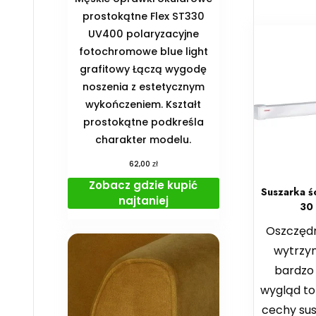
prostokątne Flex ST330
UV400 polaryzacyjne
fotochromowe blue light
grafitowy Łączą wygodę
noszenia z estetycznym
wykończeniem. Kształt
prostokątne podkreśla
charakter modelu.
zł
62,00
Zobacz gdzie kupić
Suszarka ś
najtaniej
30 
Oszczędn
wytrzy
bardzo
wygląd to
cechy sus