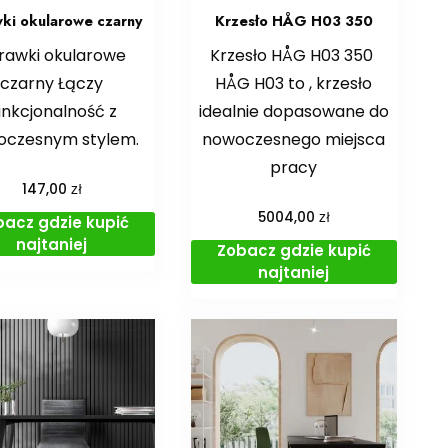
ki okularowe czarny
Krzesło HÅG H03 350
rawki okularowe
Krzesło HÅG H03 350
czarny Łączy
HÅG H03 to , krzesło
unkcjonalność z
idealnie dopasowane do
oczesnym stylem.
nowoczesnego miejsca
pracy
zł
147,00
zł
5004,00
bacz gdzie kupić
najtaniej
Zobacz gdzie kupić
najtaniej