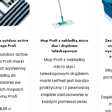
 outdoor active
Mop Profi z nakładką micro
Zes
opa Profi
duo i drążkiem
wi
teleskopowym
wyc
outdoor active
z
Mop Profi z nakładką
 Profi marki
micro duo i
jest wymienną
Mop
teleskopowym drążkiem
ładką do
porz
marki Leifheit jest bardzo
sowania we
praktyczny i z pewnością
kich mopach
znajdzie zastosowanie w
emu Profi
Dzięki
każdym pomieszczeniu
m
zł
09,00
int