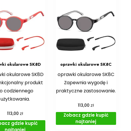
wki okularowe SK8D
oprawki okularowe SK8C
ki okularowe SK8D
oprawki okularowe SK8C
nkcjonalny produkt
Zapewnia wygodę i
o codziennego
praktyczne zastosowanie.
użytkowania.
zł
113,00
zł
113,00
Zobacz gdzie kupić
najtaniej
bacz gdzie kupić
najtaniej