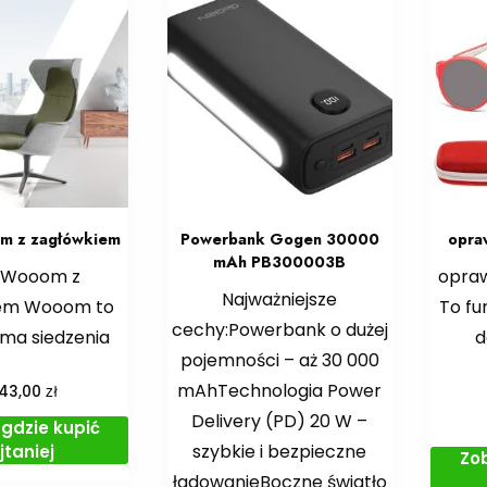
m z zagłówkiem
Powerbank Gogen 30000
opra
mAh PB300003B
l Wooom z
opraw
Najważniejsze
iem Wooom to
To fu
cechy:Powerbank o dużej
ma siedzenia
d
pojemności – aż 30 000
mAhTechnologia Power
zł
543,00
Delivery (PD) 20 W –
gdzie kupić
szybkie i bezpieczne
jtaniej
Zo
ładowanieBoczne światło