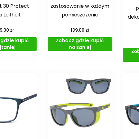
t 30 Protect
zastosowanie w każdym
p
 Leifheit
pomieszczeniu
deko
zł
zł
39,00
139,00
gdzie kupić
Zobacz gdzie kupić
jtaniej
najtaniej
Zo