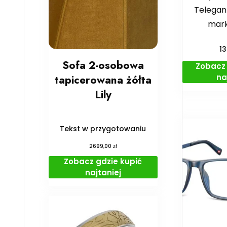
Telegan
marki
1
Sofa 2-osobowa
Zobacz 
na
tapicerowana żółta
Lily
Tekst w przygotowaniu
zł
2699,00
Zobacz gdzie kupić
najtaniej