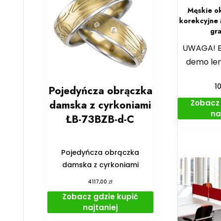
Męskie ok
korekcyjne
gr
UWAGA! B
demo len
1
Pojedyńcza obrączka
Zobacz 
damska z cyrkoniami
na
ŁB-73BZB-d-C
Pojedyńcza obrączka
damska z cyrkoniami
zł
4117,00
Zobacz gdzie kupić
najtaniej