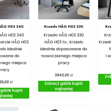
 HÅG H03 340
Krzesło HÅG H03 330
Kr
 HÅG H03 340
Krzesło HÅG H03 330
Krz
parcie HÅG H03
HÅG H03 to , krzesło
Krzesł
esło idealnie
idealnie dopasowane do
sowane do
nowoczesnego miejsca
i 
nego miejsca
pracy
pracy
zł
3943,00
Zo
zł
65,00
Zobacz gdzie kupić
najtaniej
gdzie kupić
jtaniej