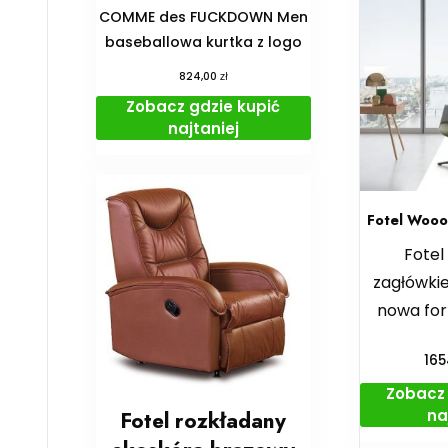
COMME des FUCKDOWN Men
baseballowa kurtka z logo
zł
824,00
Zobacz gdzie kupić
najtaniej
Fotel Wooo
Fote
zagłówk
nowa for
16
Zobacz 
na
Fotel rozkładany