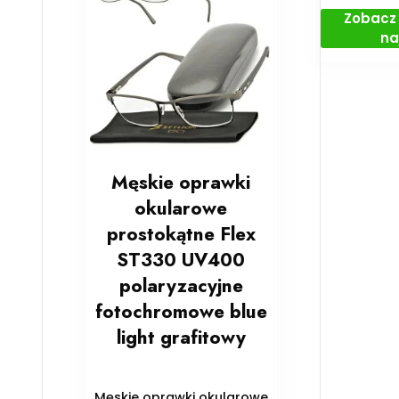
Zobacz 
na
Męskie oprawki
okularowe
prostokątne Flex
ST330 UV400
polaryzacyjne
fotochromowe blue
light grafitowy
Męskie oprawki okularowe