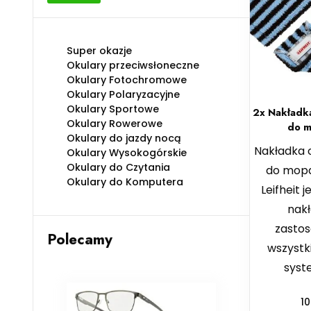
min
max
Super okazje
Okulary przeciwsłoneczne
Okulary Fotochromowe
Okulary Polaryzacyjne
Okulary Sportowe
2x Nakładka
Okulary Rowerowe
do m
Okulary do jazdy nocą
Nakładka 
Okulary Wysokogórskie
Okulary do Czytania
do mopa
Okulary do Komputera
Leifheit 
nak
zasto
Polecamy
wszyst
syst
1