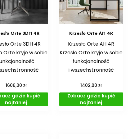
zesło Orte 3DH 4R
Krzesło Orte AH 4R
esło Orte 3DH 4R
Krzesło Orte AH 4R
o Orte kryje w sobie
Krzesło Orte kryje w sobie
funkcjonalność
funkcjonalność
wszechstronność
i wszechstronność
zł
zł
1606,00
1402,00
bacz gdzie kupić
Zobacz gdzie kupić
najtaniej
najtaniej