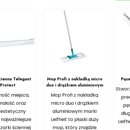
cienna Telegant
Mop Profi z nakładką micro
Pęs
Protect
duo i drążkiem aluminiowym
Stwor
ość miejsca,
Mop Profi z nakładką
pre
małość oraz
micro duo i drążkiem
pę
 estetyczny
aluminiowym marki
dłu
 najważniejsze
Leifheit to płaski duży
Leifh
zarki ściennej
mop, który znajdzie