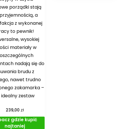
we porządki stają
 przyjemnością, a
fakcja z wykonanej
racy to pewnik!
ersalne, wysokiej
kości materiały w
oszczególnych
ntach nadają się do
suwania brudu z
ego, nawet trudno
pnego zakamarka –
 idealny zestaw
zł
239,00
bacz gdzie kupić
najtaniej