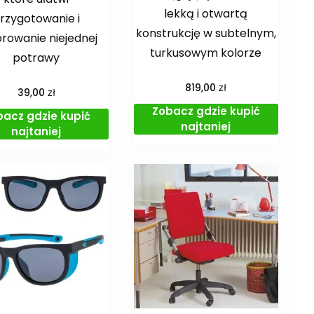
lekką i otwartą
rzygotowanie i
konstrukcję w subtelnym,
rowanie niejednej
turkusowym kolorze
potrawy
zł
819,00
zł
39,00
Zobacz gdzie kupić
bacz gdzie kupić
najtaniej
najtaniej