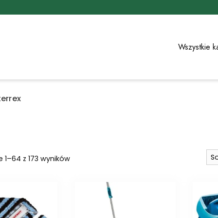
Wszystkie k
terrex
Posortowane
e 1–64 z 173 wyników
według
najnowszych