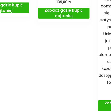
zł
139,00
gdzie kupić
domo
Zobacz gdzie kupić
jtaniej
się
najtaniej
satys
p
Uniw
ja
p
eleme
u
każd
dostę
to
Zo