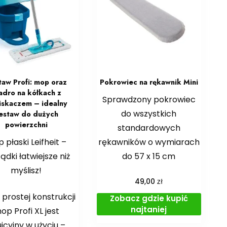
taw Profi: mop oraz
Pokrowiec na rękawnik Mini
adro na kółkach z
Sprawdzony pokrowiec
iskaczem – idealny
do wszystkich
estaw do dużych
powierzchni
standardowych
 płaski Leifheit –
rękawników o wymiarach
ądki łatwiejsze niż
do 57 x 15 cm
myślisz!
zł
49,00
 prostej konstrukcji
Zobacz gdzie kupić
najtaniej
op Profi XL jest
uicyjny w użyciu –