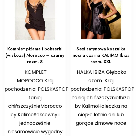
Komplet piżama i bokserki
Sexi satynowa koszulka
(wiskoza) Morocco – czarny
nocna czarna KALIMO Ibiza
rozm. S
rozm. XXL
KOMPLET
HALKA IBIZA Głęboka
MOROCCO Kraj
czerń Kraj
pochodzenia: POLSKASTOP
pochodzenia: POLSKASTOP
taniej
taniej chińszczyźnieIbiza
chińszczyźnieMorocco
by KalimoHaleczka na
by KalimoSeksowny i
ciepłe letnie dni lub
jednocześnie
gorące zimowe noce
niesamowicie wygodny