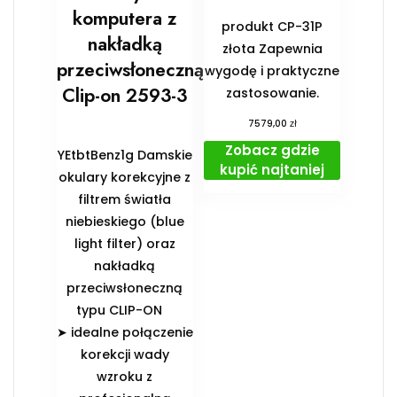
komputera z
produkt CP-31P
nakładką
złota Zapewnia
przeciwsłoneczną
wygodę i praktyczne
Clip-on 2593-3
zastosowanie.
zł
7579,00
Zobacz gdzie
YEtbtBenz1g Damskie
kupić najtaniej
okulary korekcyjne z
filtrem światła
niebieskiego (blue
light filter) oraz
nakładką
przeciwsłoneczną
typu CLIP-ON
➤ idealne połączenie
korekcji wady
wzroku z