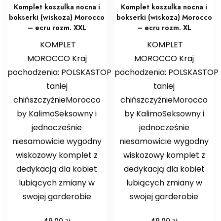
Komplet koszulka nocna i
Komplet koszulka nocna i
bokserki (wiskoza) Morocco
bokserki (wiskoza) Morocco
– ecru rozm. XXL
– ecru rozm. XL
KOMPLET
KOMPLET
MOROCCO Kraj
MOROCCO Kraj
pochodzenia: POLSKASTOP
pochodzenia: POLSKASTOP
taniej
taniej
chińszczyźnieMorocco
chińszczyźnieMorocco
by KalimoSeksowny i
by KalimoSeksowny i
jednocześnie
jednocześnie
niesamowicie wygodny
niesamowicie wygodny
wiskozowy komplet z
wiskozowy komplet z
dedykacją dla kobiet
dedykacją dla kobiet
lubiących zmiany w
lubiących zmiany w
swojej garderobie
swojej garderobie
zł
zł