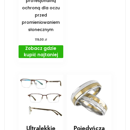
profesjonalną
ochroną dla oczu
przed
promieniowaniem
słonecznym
zł
119,00
Zobacz gdzie
kupić najtaniej
Ultralekkie
Pojedyńcza