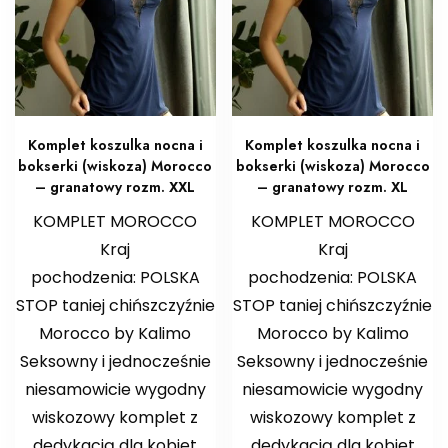
Komplet koszulka nocna i
Komplet koszulka nocna i
bokserki (wiskoza) Morocco
bokserki (wiskoza) Morocco
– granatowy rozm. XXL
– granatowy rozm. XL
KOMPLET MOROCCO
KOMPLET MOROCCO
Kraj
Kraj
pochodzenia: POLSKA
pochodzenia: POLSKA
STOP taniej chińszczyźnie
STOP taniej chińszczyźnie
Morocco by Kalimo
Morocco by Kalimo
Seksowny i jednocześnie
Seksowny i jednocześnie
niesamowicie wygodny
niesamowicie wygodny
wiskozowy komplet z
wiskozowy komplet z
dedykacją dla kobiet
dedykacją dla kobiet