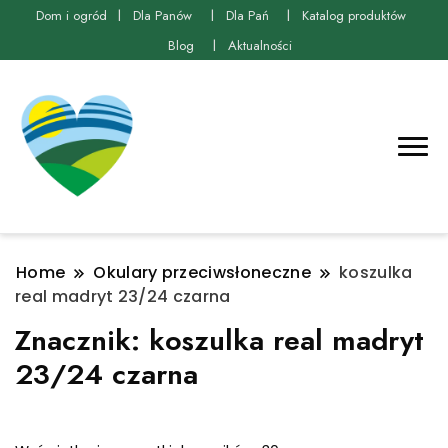
Dom i ogród
Dla Panów
Dla Pań
Katalog produktów
Blog
Aktualności
Home
Okulary przeciwsłoneczne
koszulka
real madryt 23/24 czarna
Znacznik:
koszulka real madryt
23/24 czarna