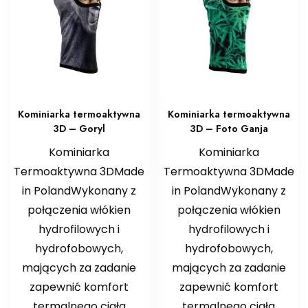
Kominiarka termoaktywna
Kominiarka termoaktywna
3D – Goryl
3D – Foto Ganja
Kominiarka
Kominiarka
Termoaktywna 3DMade
Termoaktywna 3DMade
in PolandWykonany z
in PolandWykonany z
połączenia włókien
połączenia włókien
hydrofilowych i
hydrofilowych i
hydrofobowych,
hydrofobowych,
mających za zadanie
mających za zadanie
zapewnić komfort
zapewnić komfort
termalnego ciała
termalnego ciała