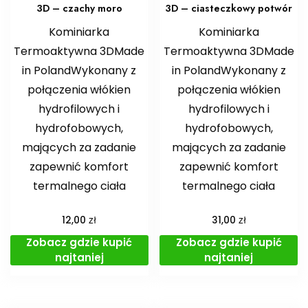
3D – czachy moro
3D – ciasteczkowy potwór
Kominiarka
Kominiarka
Termoaktywna 3DMade
Termoaktywna 3DMade
in PolandWykonany z
in PolandWykonany z
połączenia włókien
połączenia włókien
hydrofilowych i
hydrofilowych i
hydrofobowych,
hydrofobowych,
mających za zadanie
mających za zadanie
zapewnić komfort
zapewnić komfort
termalnego ciała
termalnego ciała
zł
zł
12,00
31,00
Zobacz gdzie kupić
Zobacz gdzie kupić
najtaniej
najtaniej