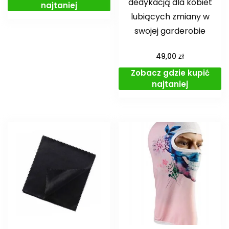
dedykacją dla kobiet
najtaniej
lubiących zmiany w
swojej garderobie
zł
49,00
Zobacz gdzie kupić
najtaniej