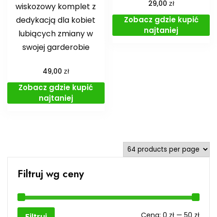
zł
29,00
wiskozowy komplet z
Zobacz gdzie kupić
dedykacją dla kobiet
najtaniej
lubiących zmiany w
swojej garderobie
zł
49,00
Zobacz gdzie kupić
najtaniej
Filtruj wg ceny
Cen
Cen
Cena:
0 zł
—
50 zł
Filtruj