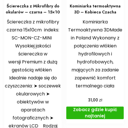
Ściereczka z Mikrofibry do
Kominiarka termoaktywna
okularów – czarna – 15×10
3D – Kobieca Czacha
Ściereczka z mikrofibry
Kominiarka
czarna 15x10cm indeks:
Termoaktywna 3DMade
SC-MON-CZ-MINI
in Poland Wykonany z
Wysokiej jakości
połączenia włókien
ściereczka w
hydrofilowych i
wersji Premium z dużą
hydrofobowych,
gęstością włókien
mających za zadanie
Idealnie nadaje się do
zapewnić komfort
czyszczenia: ➤ soczewek
termalnego ciała
okularowych ➤
zł
31,00
obiektywów w
Zobacz gdzie kupić
aparatach
najtaniej
fotograficznych ➤
ekranów LCD Rodzaj