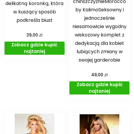
chińszczyźnieMorocco
delikatną koronką, która
by KalimoSeksowny i
w kuszący sposób
jednocześnie
podkreśla biust
niesamowicie wygodny
wiskozowy komplet z
zł
39,00
dedykacją dla kobiet
Zobacz gdzie kupić
lubiących zmiany w
najtaniej
swojej garderobie
zł
49,00
Zobacz gdzie kupić
najtaniej