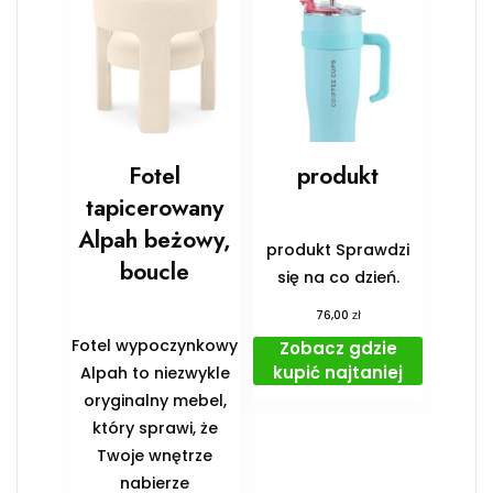
Fotel
produkt
tapicerowany
Alpah beżowy,
produkt Sprawdzi
boucle
się na co dzień.
zł
76,00
Fotel wypoczynkowy
Zobacz gdzie
kupić najtaniej
Alpah to niezwykle
oryginalny mebel,
który sprawi, że
Twoje wnętrze
nabierze