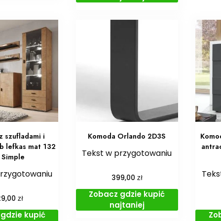
 szufladami i
Komoda Orlando 2D3S
Komod
b lefkas mat 132
antra
Tekst w przygotowaniu
 Simple
przygotowaniu
Teks
zł
399,00
Zobacz gdzie kupić
zł
29,00
najtaniej
gdzie kupić
Zo