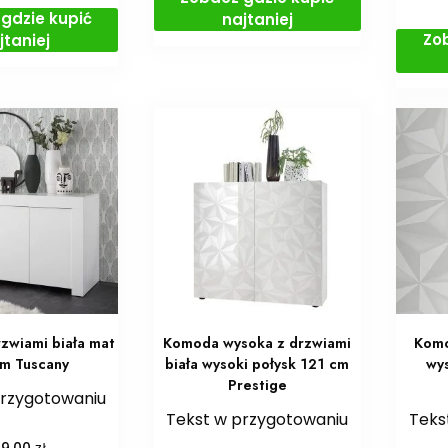
gdzie kupić
najtaniej
Zo
jtaniej
zwiami biała mat
Komoda wysoka z drzwiami
Komo
m Tuscany
biała wysoki połysk 121 cm
wys
Prestige
przygotowaniu
Tekst w przygotowaniu
Teks
zł