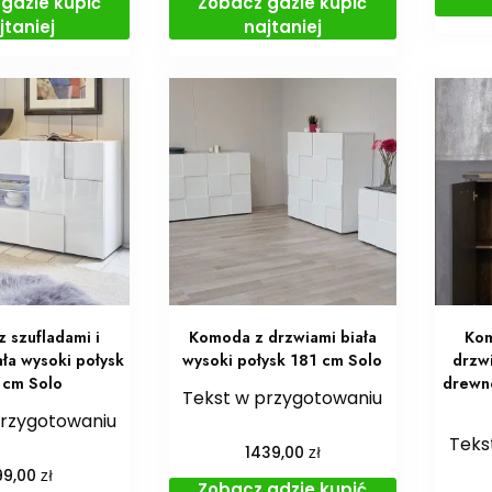
gdzie kupić
Zobacz gdzie kupić
jtaniej
najtaniej
 szufladami i
Komoda z drzwiami biała
Kom
ała wysoki połysk
wysoki połysk 181 cm Solo
drzwi
 cm Solo
drewn
Tekst w przygotowaniu
przygotowaniu
Teks
zł
1439,00
zł
99,00
Zobacz gdzie kupić