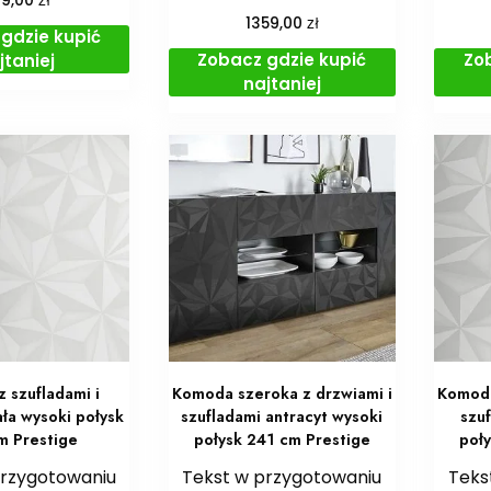
69,00
zł
1359,00
gdzie kupić
Zobacz gdzie kupić
Zo
jtaniej
najtaniej
 szufladami i
Komoda szeroka z drzwiami i
Komoda
ała wysoki połysk
szufladami antracyt wysoki
szuf
m Prestige
połysk 241 cm Prestige
poł
przygotowaniu
Tekst w przygotowaniu
Teks