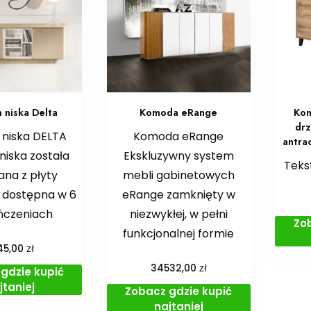
niska Delta
Komoda eRange
Kom
drz
niska DELTA
Komoda eRange
antra
iska została
Ekskluzywny system
Teks
na z płyty
mebli gabinetowych
 dostępna w 6
eRange zamknięty w
ńczeniach
niezwykłej, w pełni
Zo
funkcjonalnej formie
zł
45,00
zł
34532,00
gdzie kupić
jtaniej
Zobacz gdzie kupić
najtaniej