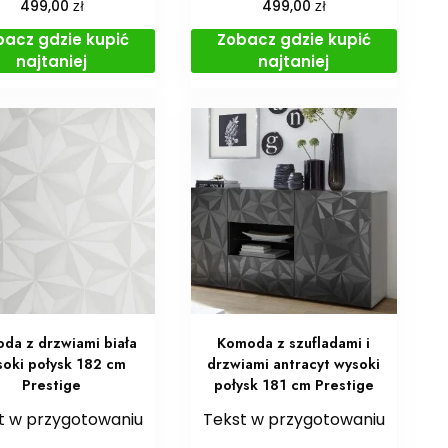
zł
zł
499,00
499,00
bacz gdzie kupić
Zobacz gdzie kupić
najtaniej
najtaniej
da z drzwiami biała
Komoda z szufladami i
oki połysk 182 cm
drzwiami antracyt wysoki
Prestige
połysk 181 cm Prestige
t w przygotowaniu
Tekst w przygotowaniu