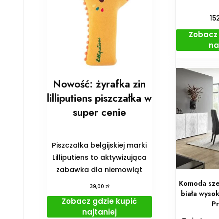
15
Zobacz 
na
Nowość: żyrafka zin
lilliputiens piszczałka w
super cenie
Piszczałka belgijskiej marki
Lilliputiens to aktywizująca
zabawka dla niemowląt
Komoda sze
zł
39,00
biała wyso
Zobacz gdzie kupić
P
najtaniej