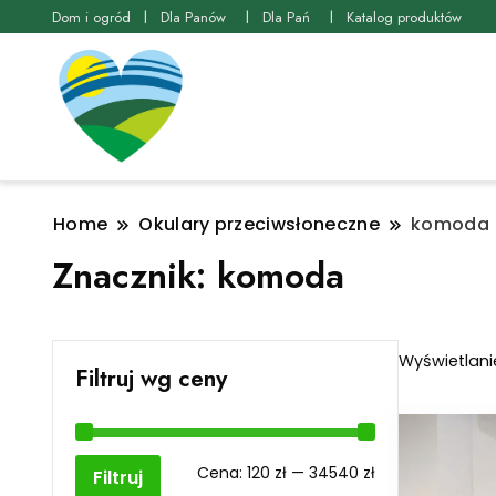
Dom i ogród
Dla Panów
Dla Pań
Katalog produktów
Home
Okulary przeciwsłoneczne
komoda
Znacznik:
komoda
Wyświetlani
Filtruj wg ceny
Cena
Cena
Cena:
120 zł
—
34540 zł
Filtruj