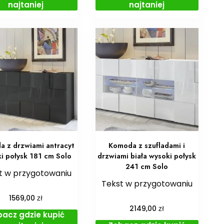
najtaniej
najtaniej
 z drzwiami antracyt
Komoda z szufladami i
i połysk 181 cm Solo
drzwiami biała wysoki połysk
241 cm Solo
t w przygotowaniu
Tekst w przygotowaniu
zł
1569,00
zł
2149,00
bacz gdzie kupić