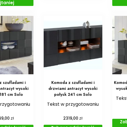
jtaniej
 szufladami i
Komoda z szufladami i
Komoda
antracyt wysoki
drzwiami antracyt wysoki
wysok
 181 cm Solo
połysk 241 cm Solo
Teks
przygotowaniu
Tekst w przygotowaniu
zł
zł
49,00
2319,00
Zo