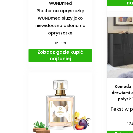
na
WUNDmed
Plaster na opryszczkę
WUNDmed służy jako
niewidoczna osłona na
opryszczkę
zł
12,00
Zobacz gdzie kupić
najtaniej
Komoda z
drzwiami 
połysk
Tekst w 
17