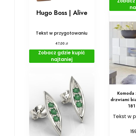
Zobacz 
na
Hugo Boss | Alive
Tekst w przygotowaniu
zł
47,00
Zobacz gdzie kupić
najtaniej
Komoda z
drzwiami bi
181
Tekst w 
15