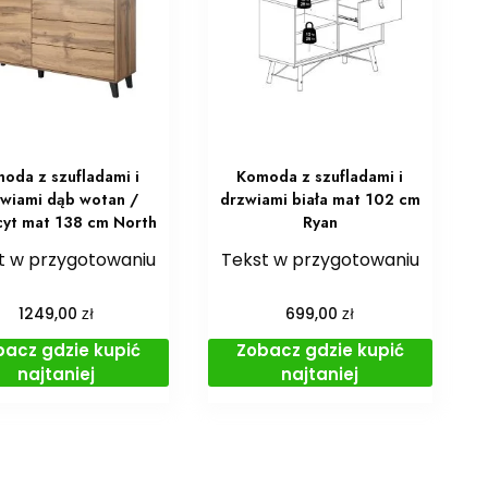
oda z szufladami i
Komoda z szufladami i
wiami dąb wotan /
drzwiami biała mat 102 cm
cyt mat 138 cm North
Ryan
t w przygotowaniu
Tekst w przygotowaniu
zł
zł
1249,00
699,00
bacz gdzie kupić
Zobacz gdzie kupić
najtaniej
najtaniej