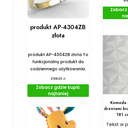
9
Zobacz 
na
produkt AP-4304ZB
złota
produkt AP-4304ZB złota To
funkcjonalny produkt do
codziennego użytkowania.
zł
2198,00
Zobacz gdzie kupić
najtaniej
Komoda z
drzwiami bi
181 c
Tekst w 