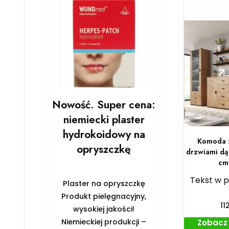
Nowość. Super cena:
niemiecki plaster
hydrokoidowy na
Komoda z
opryszczkę
drzwiami dą
cm
Tekst w 
Plaster na opryszczkę
Produkt pielęgnacyjny,
11
wysokiej jakości!
Niemieckiej produkcji –
Zobacz 