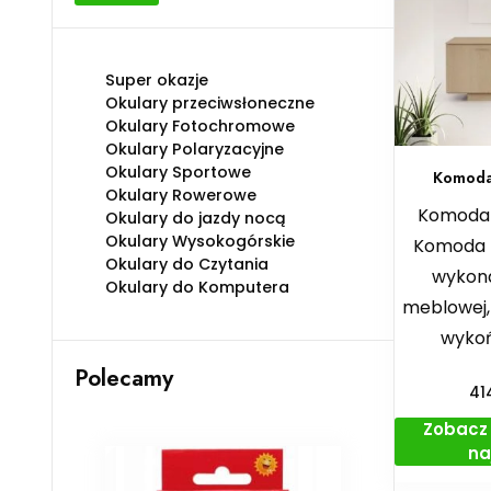
min
max
Super okazje
Okulary przeciwsłoneczne
Okulary Fotochromowe
Okulary Polaryzacyjne
Okulary Sportowe
Komoda 
Okulary Rowerowe
Komoda 
Okulary do jazdy nocą
Okulary Wysokogórskie
Komoda n
Okulary do Czytania
wykona
Okulary do Komputera
meblowej,
wyko
Polecamy
41
Zobacz 
na