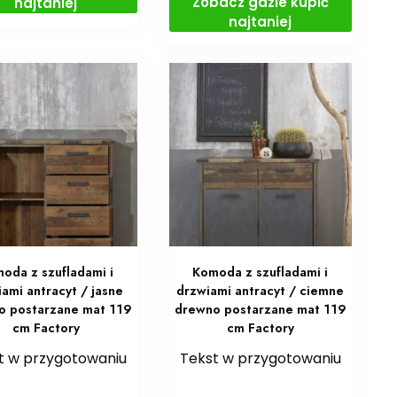
Zobacz gdzie kupić
najtaniej
najtaniej
oda z szufladami i
Komoda z szufladami i
ami antracyt / jasne
drzwiami antracyt / ciemne
o postarzane mat 119
drewno postarzane mat 119
cm Factory
cm Factory
t w przygotowaniu
Tekst w przygotowaniu