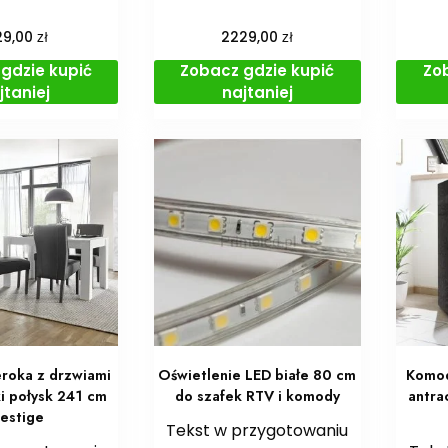
zł
zł
29,00
2229,00
gdzie kupić
Zobacz gdzie kupić
Zo
jtaniej
najtaniej
roka z drzwiami
Oświetlenie LED białe 80 cm
Komod
ki połysk 241 cm
do szafek RTV i komody
antra
restige
Tekst w przygotowaniu