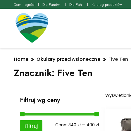
Dom i ogród
Dla Panów
Dla Pań
Katalog produktów
Home
Okulary przeciwsłoneczne
Five Ten
Znacznik:
Five Ten
Wyświetlani
Filtruj wg ceny
Cena
Cena
Cena:
340 zł
—
400 zł
Filtruj