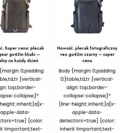
. Super cena: plecak
Nowość. plecak fotograficzny
gear go42m khaki –
veo go42m czarny – super
alny na każdy dzień
cena
{margin: 0;padding:
Body {margin: 0;padding:
ble,td,tr {vertical-
0;}table,td,tr {vertical-
ign: top;border-
align: top;border-
lapse: collapse;}*
collapse: collapse;}*
height: inherit;}a[x-
{line-height: inherit;}a[x-
apple-data-
apple-data-
tors=true] {color:
detectors=true] {color:
it !important;text-
inherit !important;text-