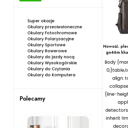
min
max
Super okazje
Okulary przeciwsłoneczne
Okulary Fotochromowe
Okulary Polaryzacyjne
Okulary Sportowe
Nowość. ple
Okulary Rowerowe
go46m khak
Okulary do jazdy nocą
Body {marg
Okulary Wysokogórskie
Okulary do Czytania
0;}table,t
Okulary do Komputera
align: 
collapse
{line-heigh
Polecamy
app
detectors
inherit !i
decora