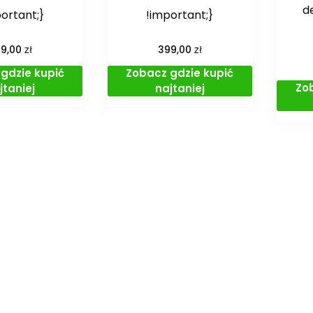
d
ortant;}
!important;}
zł
zł
99,00
399,00
gdzie kupić
Zobacz gdzie kupić
Zo
jtaniej
najtaniej