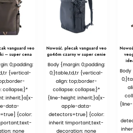
cak vanguard veo
Nowość. plecak vanguard veo
Nowość
i – super cena
go46m czarny w super cenie
veo
ide
in: 0;padding:
Body {margin: 0;padding:
Body 
d,tr {vertical-
0;}table,td,tr {vertical-
0;}ta
top;border-
align: top;border-
al
: collapse;}*
collapse: collapse;}*
col
t: inherit;}a[x-
{line-height: inherit;}a[x-
{line-
le-data-
apple-data-
=true] {color:
detectors=true] {color:
detec
mportant;text-
inherit !important;text-
inher
tion: none
decoration: none