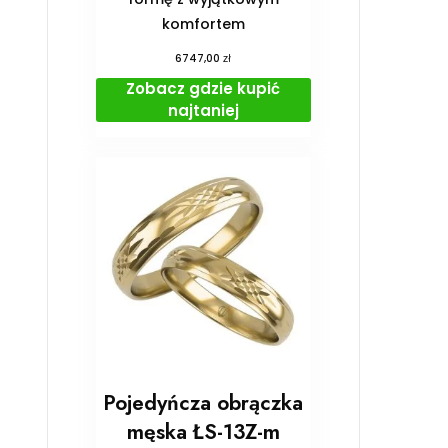
komfortem
zł
6747,00
Zobacz gdzie kupić
najtaniej
Pojedyńcza obrączka
męska ŁS-13Z-m