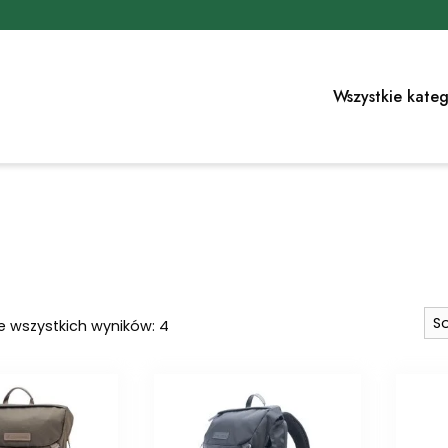
Wszystkie kateg
Posortowane
e wszystkich wyników: 4
według
najnowszych