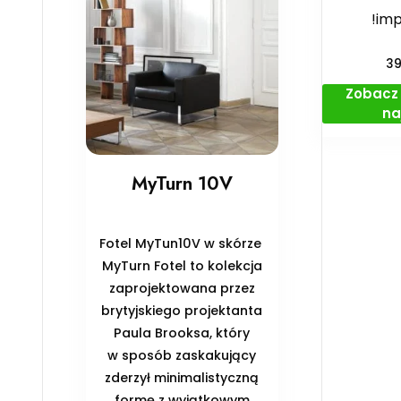
!imp
3
Zobacz 
na
MyTurn 10V
Fotel MyTun10V w skórze
MyTurn Fotel to kolekcja
zaprojektowana przez
brytyjskiego projektanta
Paula Brooksa, który
w sposób zaskakujący
zderzył minimalistyczną
formę z wyjątkowym