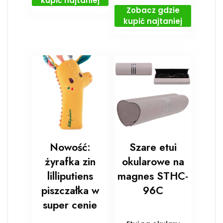
kupić najtaniej
Zobacz gdzie
kupić najtaniej
Nowość:
Szare etui
żyrafka zin
okularowe na
lilliputiens
magnes STHC-
piszczałka w
96C
super cenie