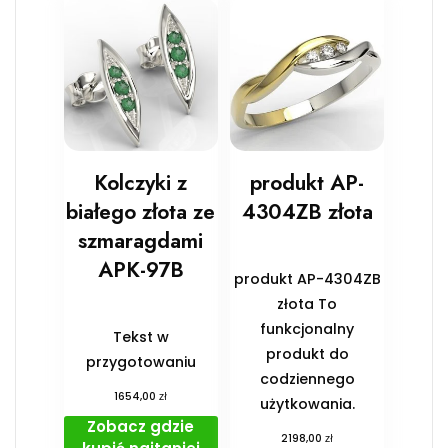
Kolczyki z
produkt AP-
białego złota ze
4304ZB złota
szmaragdami
APK-97B
produkt AP-4304ZB
złota To
funkcjonalny
Tekst w
produkt do
przygotowaniu
codziennego
zł
1654,00
użytkowania.
Zobacz gdzie
zł
2198,00