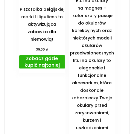
Etui na okulary
na magnes –
Piszczałka belgijskiej
kolor szary pasuje
marki Lilliputiens to
do okularów
aktywizująca
korekcyjnych oraz
zabawka dla
niektórych modeli
niemowląt
okularów
zł
39,00
przeciwsłonecznych
Zobacz gdzie
Etui na okulary to
kupić najtaniej
eleganckie i
funkcjonalne
akcesorium, które
doskonale
zabezpieczy Twoje
okulary przed
zarysowaniami,
kurzem i
uszkodzeniami