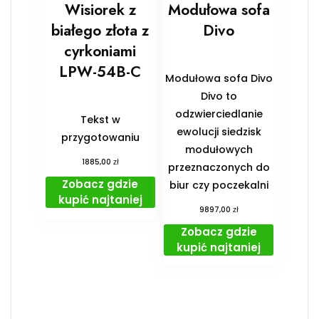
Wisiorek z
Modułowa sofa
białego złota z
Divo
cyrkoniami
LPW-54B-C
Modułowa sofa Divo
Divo to
odzwierciedlanie
Tekst w
ewolucji siedzisk
przygotowaniu
modułowych
zł
1885,00
przeznaczonych do
Zobacz gdzie
biur czy poczekalni
kupić najtaniej
zł
9897,00
Zobacz gdzie
kupić najtaniej