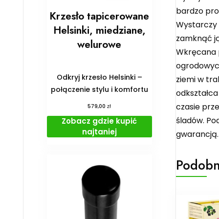
bardzo pro
Krzesło tapicerowane
Wystarczy 
Helsinki, miedziane,
zamknąć ją
welurowe
Wkręcana p
ogrodowych
Odkryj krzesło Helsinki –
ziemi w tra
połączenie stylu i komfortu
odkształca
czasie prze
zł
579,00
śladów. Po
Zobacz gdzie kupić
najtaniej
gwarancją.
Podobn