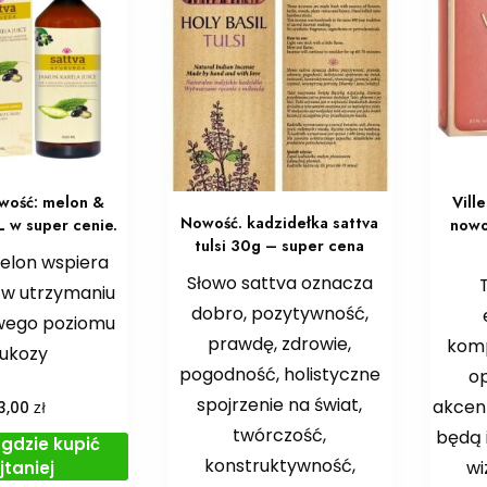
owość: melon &
Vill
Nowość. kadzidełka sattva
L w super cenie.
nowo
tulsi 30g – super cena
elon wspiera
Słowo sattva oznacza
 w utrzymaniu
dobro, pozytywność,
wego poziomu
prawdę, zdrowie,
komp
lukozy
pogodność, holistyczne
o
spojrzenie na świat,
akcen
zł
3,00
twórczość,
będą 
gdzie kupić
konstruktywność,
wi
jtaniej