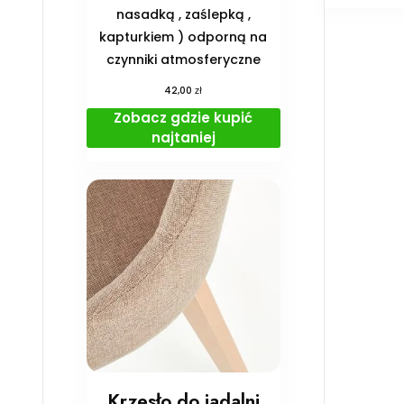
nasadką , zaślepką ,
kapturkiem ) odporną na
czynniki atmosferyczne
zł
42,00
Zobacz gdzie kupić
najtaniej
Krzesło do jadalni