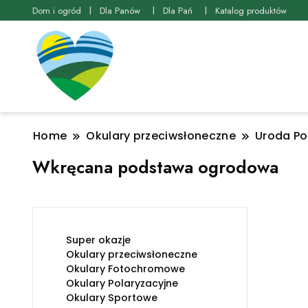
Dom i ogród
Dla Panów
Dla Pań
Katalog produktów
Home
Okulary przeciwsłoneczne
Uroda Po
Wkręcana podstawa ogrodowa
Super okazje
Okulary przeciwsłoneczne
Okulary Fotochromowe
Okulary Polaryzacyjne
Okulary Sportowe