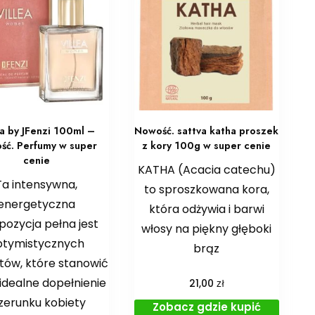
ea by JFenzi 100ml –
Nowość. sattva katha proszek
ść. Perfumy w super
z kory 100g w super cenie
cenie
KATHA (Acacia catechu)
Ta intensywna,
to sproszkowana kora,
energetyczna
która odżywia i barwi
ozycja pełna jest
włosy na piękny głęboki
ptymistycznych
brąz
tów, które stanowić
idealne dopełnienie
zł
21,00
zerunku kobiety
Zobacz gdzie kupić