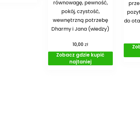
równowagę, pewność,
prze
pokój, czystość,
pozy
wewnętrzną potrzebę
do ota
Dharmy i Jana (wiedzy)
zł
10,00
Zo
Zobacz gdzie kupić
najtaniej