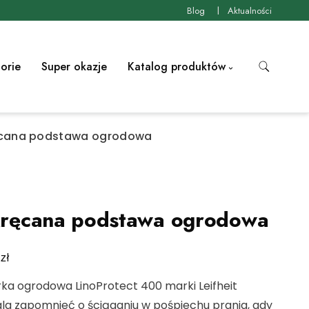
Blog
Aktualności
orie
Super okazje
Katalog produktów
cana podstawa ogrodowa
ręcana podstawa ogrodowa
zł
0
rka ogrodowa LinoProtect 400 marki Leifheit
la zapomnieć o ściąganiu w pośpiechu prania, gdy