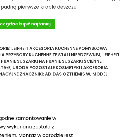
 spadną pierwsze krople deszczu
cz gdzie kupić najtaniej
ORIE:
LEIFHEIT AKCESORIA KUCHENNE POMYSŁOWA
IA PRZYBORY KUCHENNE ZE STALI NIERDZEWNEJ
,
LEIFHEIT
 PRANIE SUSZARKI NA PRANIE SUSZARKI ŚCIENNE I
TAŁE
,
URODA POZOSTAŁE KOSMETYKI I AKCESORIA
GNACYJNE
ZNACZNIKI:
ADIDAS OZTHEMIS W
,
MODEL
wygodne zamontowanie w
awy wykonana została z
niem. Montaż w ogrodzie jest