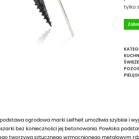
tylko
Zoba
KATEG
KUCHN
ŚWIEŻE
POZOS
PIELĘ
odstawa ogrodowa marki Leifheit umożliwia szybkie i 
uszarki bez konieczności jej betonowania. Powłoka podst
go tworzywa sztucznego wzmocnionego metalowym rdze