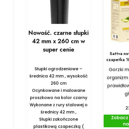
Nowość. czarne słupki
42 mm x 260 cm w
super cenie
Sattva n
czapetka 1
Słupki ogrodzeniowe –
Gorzki m
średnica 42 mm , wysokość
organizm
260 cm
prawidło
Ocynkowane i malowane
g
proszkowo na kolor czarny
Wykonane z rury stalowej o
2
średnicy 42 mm ,
Zobacz 
Słupki zakończone
na
plastikową czapeczką (