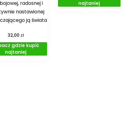
bojowej, radosnej i
najtaniej
tywnie nastawionej
czającego ją świata
zł
32,00
bacz gdzie kupić
najtaniej