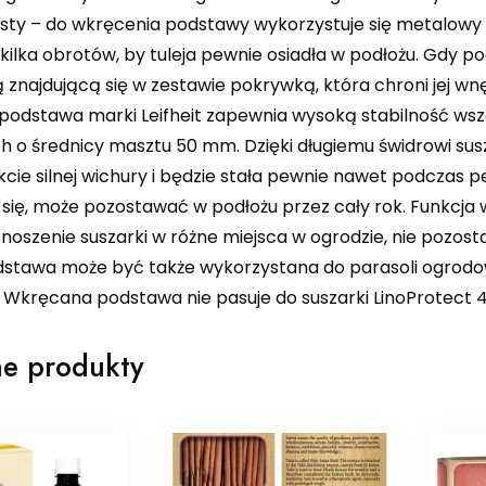
sty – do wkręcenia podstawy wykorzystuje się metalowy 
kilka obrotów, by tuleja pewnie osiadła w podłożu. Gdy 
 znajdującą się w zestawie pokrywką, która chroni jej wn
odstawa marki Leifheit zapewnia wysoką stabilność ws
 o średnicy masztu 50 mm. Dzięki długiemu świdrowi sus
kcie silnej wichury i będzie stała pewnie nawet podczas p
 się, może pozostawać w podłożu przez cały rok. Funkcja
noszenie suszarki w różne miejsca w ogrodzie, nie pozos
dstawa może być także wykorzystana do parasoli ogrodowy
 Wkręcana podstawa nie pasuje do suszarki LinoProtect 4
e produkty