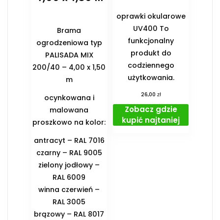
oprawki okularowe
UV400 To
Brama
funkcjonalny
ogrodzeniowa typ
produkt do
PALISADA MIX
codziennego
200/40 – 4,00 x 1,50
użytkowania.
m
zł
26,00
ocynkowana i
Zobacz gdzie
malowana
kupić najtaniej
proszkowo na kolor:
antracyt – RAL 7016
czarny – RAL 9005
zielony jodłowy –
RAL 6009
winna czerwień –
RAL 3005
brązowy – RAL 8017