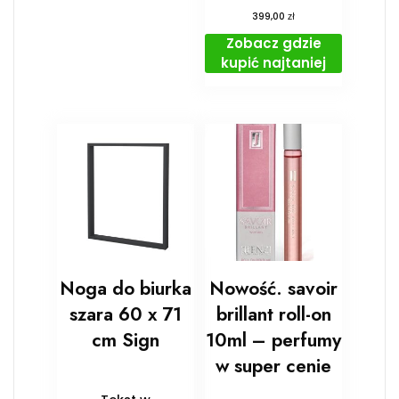
zł
399,00
Zobacz gdzie
kupić najtaniej
Noga do biurka
Nowość. savoir
szara 60 x 71
brillant roll-on
cm Sign
10ml – perfumy
w super cenie