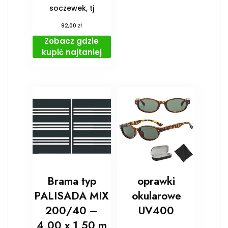
soczewek, tj
zł
92,00
Zobacz gdzie
kupić najtaniej
Brama typ
oprawki
PALISADA MIX
okularowe
200/40 –
UV400
4,00 x 1,50 m