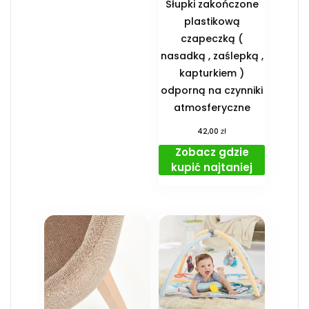
Słupki zakończone
plastikową
czapeczką (
nasadką , zaślepką ,
kapturkiem )
odporną na czynniki
atmosferyczne
zł
42,00
Zobacz gdzie
kupić najtaniej