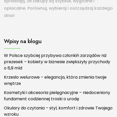
sprawiają, że zakupy są szybkie, wygodne i
opłacalne. Porównuj, wybieraj i oszczędzaj każdego
dnia!
Wpisy na blogu
W Polsce szybciej przybywa członkiń zarządów niż
prezesek – kobiety w biznesie zwiększyły przychody
o 6,9 mld
Krzesło welurowe – elegancja, która zmienia twoje
wnętrze
Kosmetyki i akcesoria pielęgnacyjne – niedoceniony
fundament codziennej troski o urodę
Okulary do czytania – styl, komfort i zdrowie Twojego
wzroku