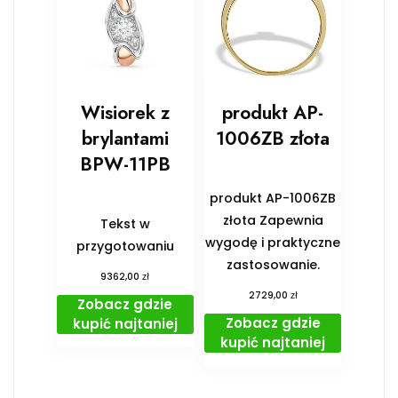
Wisiorek z
produkt AP-
brylantami
1006ZB złota
BPW-11PB
produkt AP-1006ZB
złota Zapewnia
Tekst w
wygodę i praktyczne
przygotowaniu
zastosowanie.
zł
9362,00
zł
2729,00
Zobacz gdzie
Zobacz gdzie
kupić najtaniej
kupić najtaniej