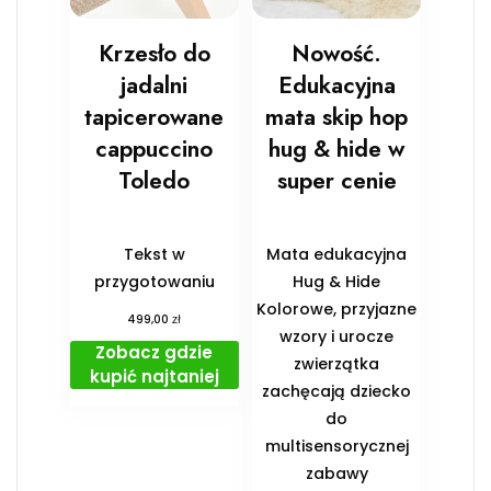
Krzesło do
Nowość.
jadalni
Edukacyjna
tapicerowane
mata skip hop
cappuccino
hug & hide w
Toledo
super cenie
Tekst w
Mata edukacyjna
przygotowaniu
Hug & Hide
Kolorowe, przyjazne
zł
499,00
wzory i urocze
Zobacz gdzie
zwierzątka
kupić najtaniej
zachęcają dziecko
do
multisensorycznej
zabawy