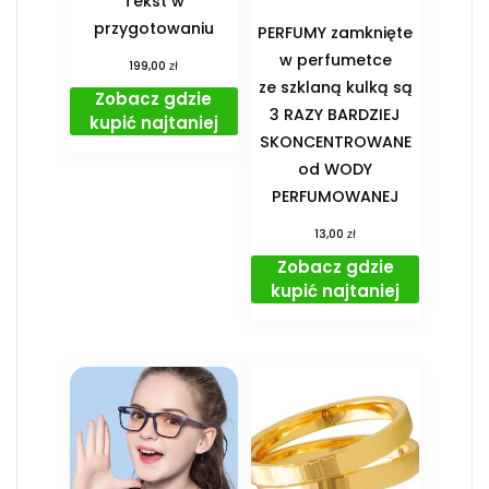
Tekst w
przygotowaniu
PERFUMY zamknięte
w perfumetce
zł
199,00
ze szklaną kulką są
Zobacz gdzie
3 RAZY BARDZIEJ
kupić najtaniej
SKONCENTROWANE
od WODY
PERFUMOWANEJ
zł
13,00
Zobacz gdzie
kupić najtaniej