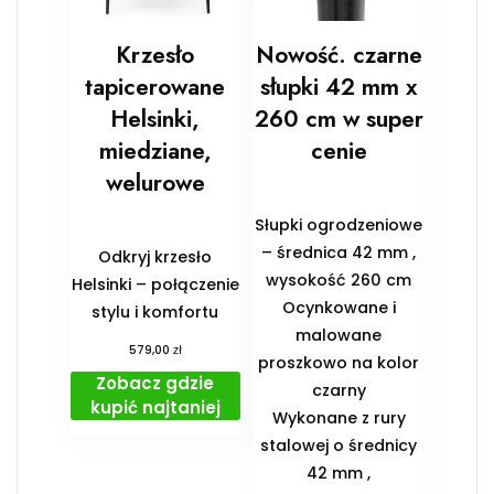
Krzesło
Nowość. czarne
tapicerowane
słupki 42 mm x
Helsinki,
260 cm w super
miedziane,
cenie
welurowe
Słupki ogrodzeniowe
– średnica 42 mm ,
Odkryj krzesło
wysokość 260 cm
Helsinki – połączenie
Ocynkowane i
stylu i komfortu
malowane
zł
579,00
proszkowo na kolor
Zobacz gdzie
czarny
kupić najtaniej
Wykonane z rury
stalowej o średnicy
42 mm ,