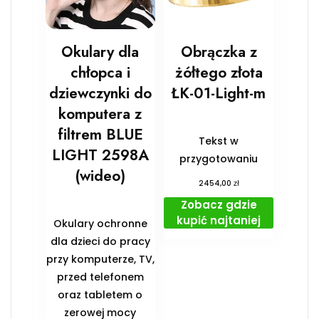
Okulary dla
Obrączka z
chłopca i
żółtego złota
dziewczynki do
ŁK-01-Light-m
komputera z
filtrem BLUE
Tekst w
LIGHT 2598A
przygotowaniu
(wideo)
zł
2454,00
Zobacz gdzie
kupić najtaniej
Okulary ochronne
dla dzieci do pracy
przy komputerze, TV,
przed telefonem
oraz tabletem o
zerowej mocy