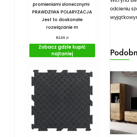
Witryna świ
promieniami słonecznymi
odcieniu sz
PRAWDZIWA POLARYZACJA
wyjątkowym
Jest to doskonałe
rozwiązanie m
zł
82,00
Zobacz gdzie kupić
Podobn
najtaniej