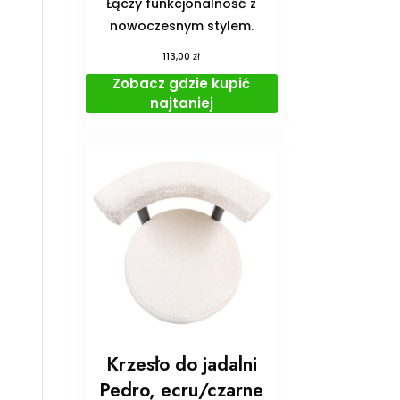
Łączy funkcjonalność z
nowoczesnym stylem.
zł
113,00
Zobacz gdzie kupić
najtaniej
Krzesło do jadalni
Pedro, ecru/czarne