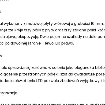
a
ał wykonany z matowej płyty wiórowej o grubości 16 mm,
ętrze kryje trzy półki z płyty oraz trzy szklane półki, k
strojową ekspozycję. Dwie pojemne szuflady na dole pomi
 po dowolnej stronie – lewo lub prawo.
ie
ple sprawdzi się zarówno w salonie jako elegancka bibliot
 Połączenie przestronnych półek i szuflad gwarantuje po
dodania oświetlenia LED pozwala zbudować wyjątkowy kl
aranżację