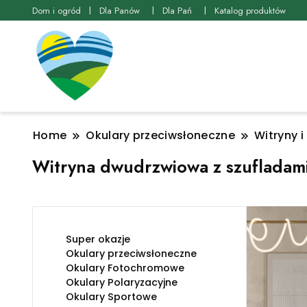
Dom i ogród
Dla Panów
Dla Pań
Katalog produktów
Home
Okulary przeciwsłoneczne
Witryny i
Witryna dwudrzwiowa z szufladami
Super okazje
Okulary przeciwsłoneczne
Okulary Fotochromowe
Okulary Polaryzacyjne
Okulary Sportowe