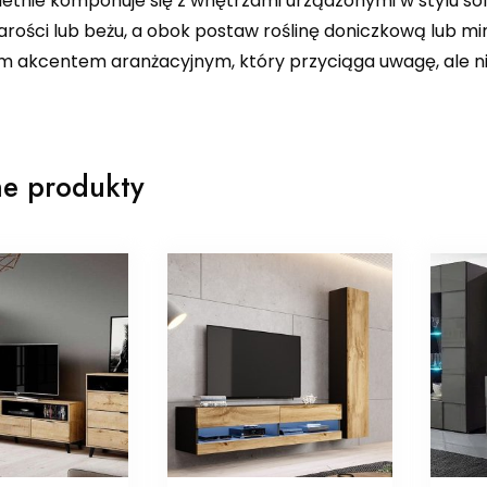
etnie komponuje się z wnętrzami urządzonymi w stylu soft 
arości lub beżu, a obok postaw roślinę doniczkową lub mi
 akcentem aranżacyjnym, który przyciąga uwagę, ale ni
e produkty