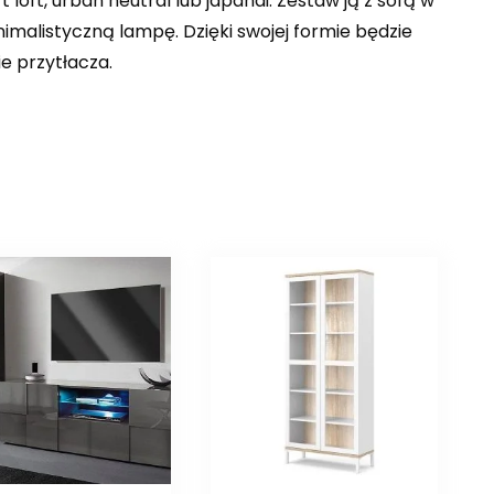
loft, urban neutral lub japandi. Zestaw ją z sofą w
nimalistyczną lampę. Dzięki swojej formie będzie
e przytłacza.