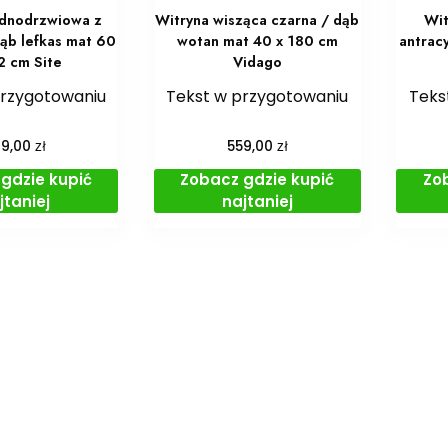
ednodrzwiowa z
Witryna wisząca czarna / dąb
Wit
dąb lefkas mat 60
wotan mat 40 x 180 cm
antrac
2 cm Site
Vidago
przygotowaniu
Tekst w przygotowaniu
Teks
zł
zł
89,00
559,00
gdzie kupić
Zobacz gdzie kupić
Zo
jtaniej
najtaniej