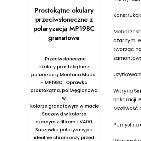
Prostokątne okulary
Konstrukcj
przeciwsłoneczne z
polaryzacją MP198C
Mebel zost
granatowe
czarnym. Wn
tworząc na
zamontować
Przeciwsłoneczne
okulary prostokątne z
Użytkowan
polaryzacją Montana Model
– MP198C Oprawka
Witryna Sim
prostokątna, poliwęglanowa
w
dekoracji.
kolorze granatowym w macie
Możliwość 
Soczewki w kolorze
czarnym z filtrem UV400
Pomysł na 
Soczewka polaryzacyjna
idealnie chroni oczy przed