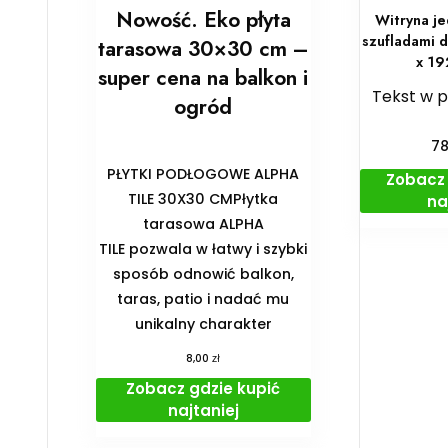
Nowość. Eko płyta
Witryna j
szufladami 
tarasowa 30×30 cm –
x 19
super cena na balkon i
Tekst w 
ogród
7
PŁYTKI PODŁOGOWE ALPHA
Zobacz 
TILE 30X30 CMPłytka
na
tarasowa ALPHA
TILE pozwala w łatwy i szybki
sposób odnowić balkon,
taras, patio i nadać mu
unikalny charakter
zł
8,00
Zobacz gdzie kupić
najtaniej