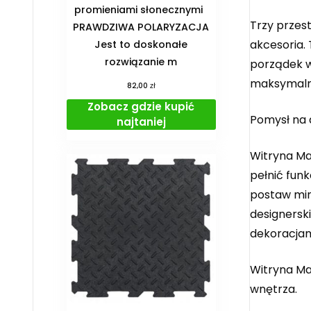
promieniami słonecznymi
Trzy przes
PRAWDZIWA POLARYZACJA
akcesoria.
Jest to doskonałe
rozwiązanie m
porządek w
maksymalni
zł
82,00
Zobacz gdzie kupić
Pomysł na 
najtaniej
Witryna Ma
pełnić funk
postaw mini
designerski
dekoracjam
Witryna Ma
wnętrza.