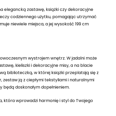
na elegancką zastawę, książki czy dekoracyjne
rzeczy codziennego użytku, pomagając utrzymać
uje niewiele miejsca, a jej wysokość 199 cm
i nowoczesnym wystrojem wnętrz. W jadalni może
awę, kieliszki i dekoracyjne misy, a na blacie
 biblioteczką, w której książki przeplatają się z
 zestaw ją z ciepłymi tekstyliami i naturalnymi
nty będą doskonałym dopełnieniem.
, która wprowadzi harmonię i styl do Twojego