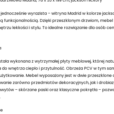
drzwiowa Madrid, 78 x 33 x 199 cm, jackson hickory
 jednocześnie wyrazista – witryna Madrid w kolorze jackso
 funkcjonalnością. Dzięki przeszklonym drzwiom, mebel 
ętrzu lekkości i stylu. To idealne rozwiązanie dla osób 
a
stała wykonana z wytrzymałej płyty meblowej, której natu
do wnętrza ciepło i przytulność. Obrzeża PCV w tym sa
użytkowanie. Mebel wyposażony jest w dwie przeszklone dr
anie zarówno przedmiotów dekoracyjnych, jak i drobia
hwytów – skórzane paski oraz klasyczne pokrętła – pozwa
.
ie