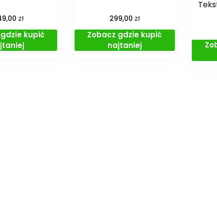
Teks
zł
zł
49,00
299,00
gdzie kupić
Zobacz gdzie kupić
Zo
jtaniej
najtaniej