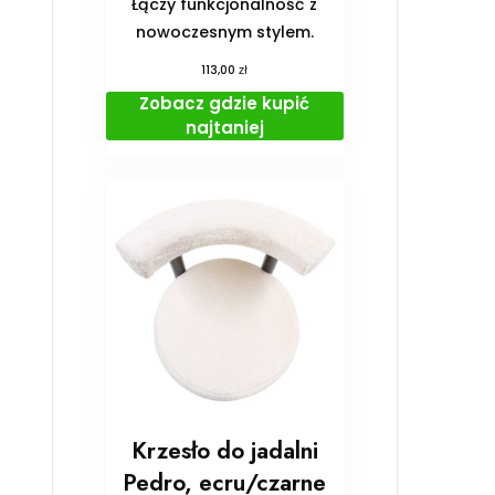
Łączy funkcjonalność z
nowoczesnym stylem.
zł
113,00
Zobacz gdzie kupić
najtaniej
Krzesło do jadalni
Pedro, ecru/czarne