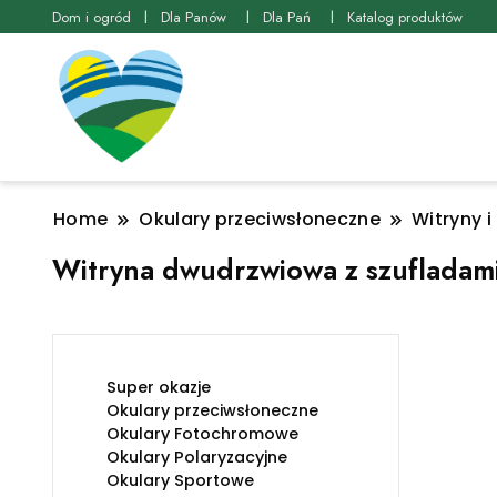
Dom i ogród
Dla Panów
Dla Pań
Katalog produktów
Home
Okulary przeciwsłoneczne
Witryny i
Witryna dwudrzwiowa z szufladami
Super okazje
Okulary przeciwsłoneczne
Okulary Fotochromowe
Okulary Polaryzacyjne
Okulary Sportowe