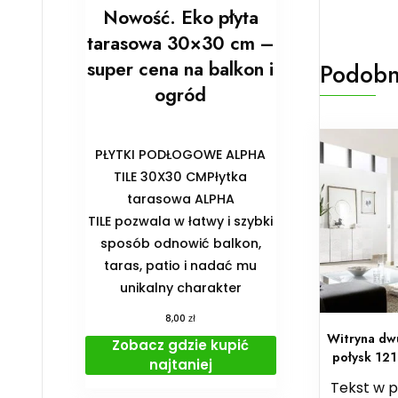
Nowość. Eko płyta
tarasowa 30×30 cm –
super cena na balkon i
Podobn
ogród
PŁYTKI PODŁOGOWE ALPHA
TILE 30X30 CMPłytka
tarasowa ALPHA
TILE pozwala w łatwy i szybki
sposób odnowić balkon,
taras, patio i nadać mu
unikalny charakter
zł
8,00
Witryna dw
Zobacz gdzie kupić
połysk 12
najtaniej
Tekst w 