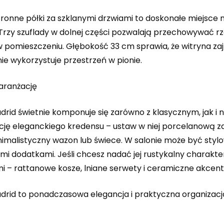
tronne półki za szklanymi drzwiami to doskonałe miejsce 
 Trzy szuflady w dolnej części pozwalają przechowywać 
 pomieszczeniu. Głębokość 33 cm sprawia, że witryna zajm
e wykorzystuje przestrzeń w pionie.
aranżację
drid świetnie komponuje się zarówno z klasycznym, jak 
cję eleganckiego kredensu – ustaw w niej porcelanową zast
malistyczny wazon lub świece. W salonie może być stylową
mi dodatkami. Jeśli chcesz nadać jej rustykalny charakter,
i – rattanowe kosze, lniane serwety i ceramiczne akce
drid to ponadczasowa elegancja i praktyczna organizacja