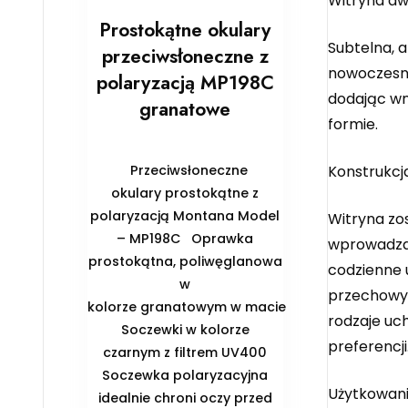
Witryna dwu
Prostokątne okulary
Subtelna, a
przeciwsłoneczne z
nowoczesną
polaryzacją MP198C
dodając wn
granatowe
formie.
Przeciwsłoneczne
Konstrukcj
okulary prostokątne z
polaryzacją Montana Model
Witryna zo
– MP198C Oprawka
wprowadza 
prostokątna, poliwęglanowa
codzienne 
w
przechowyw
kolorze granatowym w macie
rodzaje uc
Soczewki w kolorze
preferencji
czarnym z filtrem UV400
Soczewka polaryzacyjna
Użytkowan
idealnie chroni oczy przed