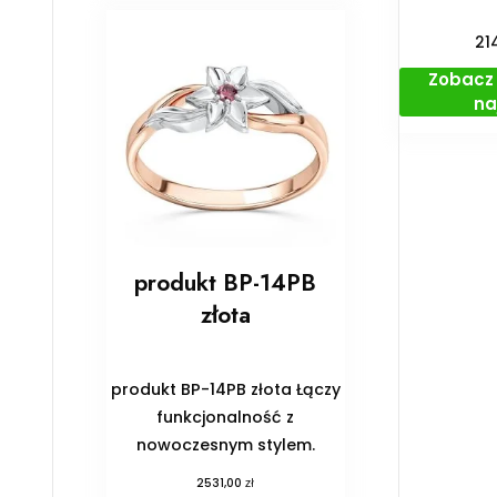
21
Zobacz 
na
produkt BP-14PB
złota
produkt BP-14PB złota Łączy
funkcjonalność z
nowoczesnym stylem.
zł
2531,00