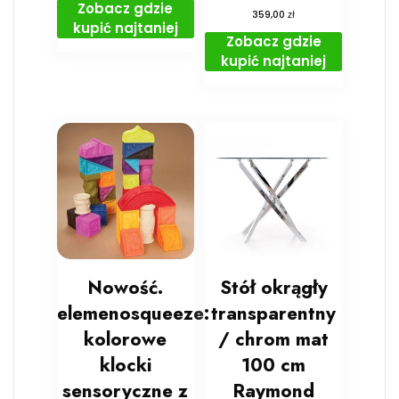
Zobacz gdzie
zł
359,00
kupić najtaniej
Zobacz gdzie
kupić najtaniej
Nowość.
Stół okrągły
elemenosqueeze:
transparentny
kolorowe
/ chrom mat
klocki
100 cm
sensoryczne z
Raymond