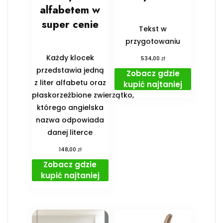
alfabetem w
super cenie
Tekst w
przygotowaniu
Każdy klocek
zł
534,00
przedstawia jedną
Zobacz gdzie
z liter alfabetu oraz
kupić najtaniej
płaskorzeźbione zwierzątko,
którego angielska
nazwa odpowiada
danej literce
zł
148,00
Zobacz gdzie
kupić najtaniej