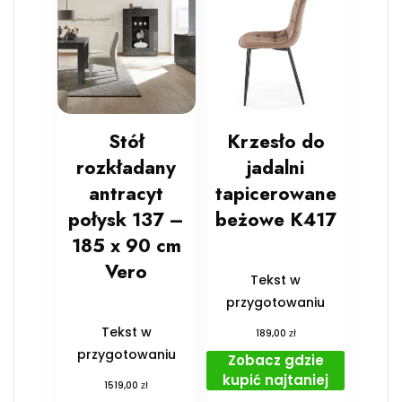
Stół
Krzesło do
rozkładany
jadalni
antracyt
tapicerowane
połysk 137 –
beżowe K417
185 x 90 cm
Vero
Tekst w
przygotowaniu
Tekst w
zł
189,00
przygotowaniu
Zobacz gdzie
kupić najtaniej
zł
1519,00