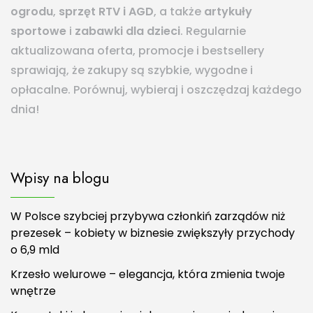
ogrodu
,
sprzęt RTV i AGD
, a także
artykuły
sportowe
i
zabawki dla dzieci
. Regularnie
aktualizowana oferta, promocje i bestsellery
sprawiają, że zakupy są szybkie, wygodne i
opłacalne. Porównuj, wybieraj i oszczędzaj każdego
dnia!
Wpisy na blogu
W Polsce szybciej przybywa członkiń zarządów niż
prezesek – kobiety w biznesie zwiększyły przychody
o 6,9 mld
Krzesło welurowe – elegancja, która zmienia twoje
wnętrze