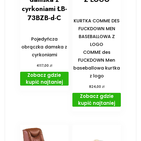
cyrkoniami ŁB-
73BZB-d-C
KURTKA COMME DES
FUCKDOWN MEN
BASEBALLOWA Z
Pojedyńcza
LOGO
obrączka damska z
COMME des
cyrkoniami
FUCKDOWN Men
zł
4117,00
baseballowa kurtka
Zobacz gdzie
z logo
kupić najtaniej
zł
824,00
Zobacz gdzie
kupić najtaniej