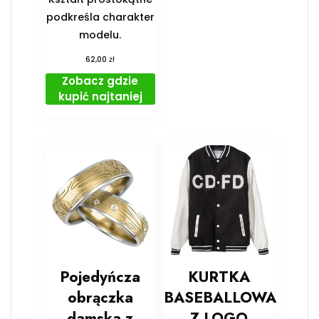
podkreśla charakter
modelu.
zł
62,00
Zobacz gdzie
kupić najtaniej
Pojedyńcza
KURTKA
obrączka
BASEBALLOWA
damska z
Z LOGO