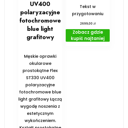
UV400
Tekst w
polaryzacyjne
przygotowaniu
fotochromowe
zł
2699,00
blue light
Zobacz gdzie
grafitowy
kupić najtaniej
Męskie oprawki
okularowe
prostokątne Flex
ST330 UV400
polaryzacyjne
fotochromowe blue
light grafitowy Łączą
wygodę noszenia z
estetycznym
wykończeniem.
Kształt prostokątne