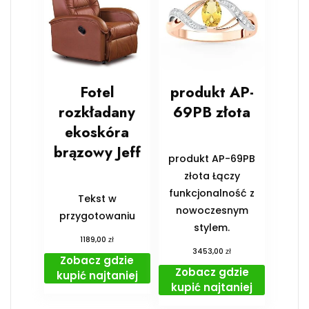
Fotel
produkt AP-
rozkładany
69PB złota
ekoskóra
brązowy Jeff
produkt AP-69PB
złota Łączy
funkcjonalność z
Tekst w
nowoczesnym
przygotowaniu
stylem.
zł
1189,00
zł
3453,00
Zobacz gdzie
Zobacz gdzie
kupić najtaniej
kupić najtaniej