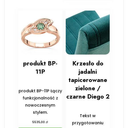
produkt BP-
Krzesło do
11P
jadalni
tapicerowane
zielone /
produkt BP-11P Łączy
czarne Diego 2
funkcjonalność z
nowoczesnym
stylem.
Tekst w
zł
5535,00
przygotowaniu