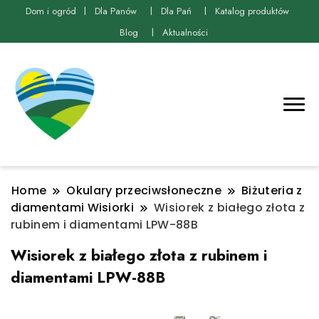
Dom i ogród
Dla Panów
Dla Pań
Katalog produktów
Blog
Aktualności
Home
Okulary przeciwsłoneczne
Biżuteria z
diamentami Wisiorki
Wisiorek z białego złota z
rubinem i diamentami LPW-88B
Wisiorek z białego złota z rubinem i
diamentami LPW-88B