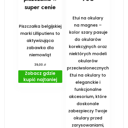
super cenie
Etui na okulary
na magnes –
Piszczałka belgijskiej
kolor szary pasuje
marki Lilliputiens to
do okularów
aktywizująca
korekcyjnych oraz
zabawka dla
niektórych modeli
niemowląt
okularów
zł
39,00
przeciwsłonecznych
Zobacz gdzie
Etui na okulary to
kupić najtaniej
eleganckie i
funkcjonalne
akcesorium, które
doskonale
zabezpieczy Twoje
okulary przed
zarysowaniami,