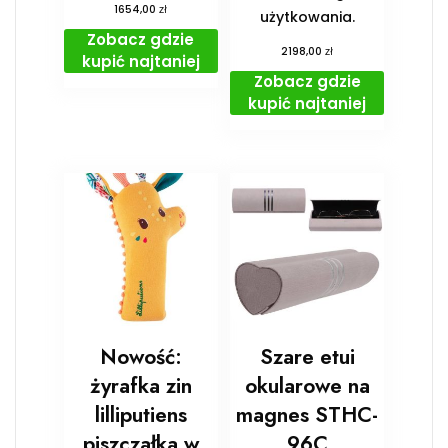
zł
1654,00
użytkowania.
Zobacz gdzie
zł
2198,00
kupić najtaniej
Zobacz gdzie
kupić najtaniej
Nowość:
Szare etui
żyrafka zin
okularowe na
lilliputiens
magnes STHC-
piszczałka w
96C