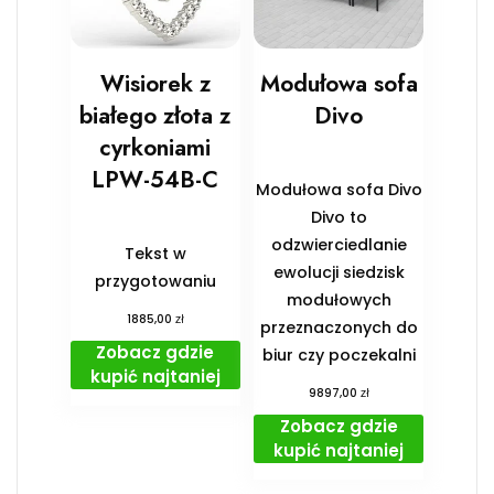
Wisiorek z
Modułowa sofa
białego złota z
Divo
cyrkoniami
LPW-54B-C
Modułowa sofa Divo
Divo to
odzwierciedlanie
Tekst w
ewolucji siedzisk
przygotowaniu
modułowych
zł
1885,00
przeznaczonych do
Zobacz gdzie
biur czy poczekalni
kupić najtaniej
zł
9897,00
Zobacz gdzie
kupić najtaniej