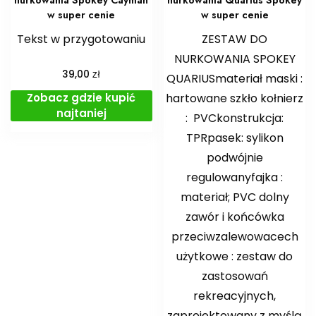
w super cenie
w super cenie
Tekst w przygotowaniu
ZESTAW DO
NURKOWANIA SPOKEY
zł
39,00
QUARIUSmateriał maski :
Zobacz gdzie kupić
hartowane szkło kołnierz
najtaniej
: PVCkonstrukcja:
TPRpasek: sylikon
podwójnie
regulowanyfajka :
materiał; PVC dolny
zawór i końcówka
przeciwzalewowacech
użytkowe : zestaw do
zastosowań
rekreacyjnych,
zaprojektowany z myślą