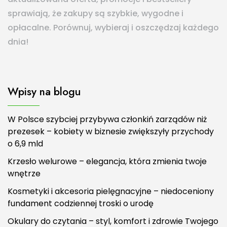
sprawiają, że zakupy są szybkie, wygodne i
opłacalne. Porównuj, wybieraj i oszczędzaj każdego
dnia!
Wpisy na blogu
W Polsce szybciej przybywa członkiń zarządów niż
prezesek – kobiety w biznesie zwiększyły przychody
o 6,9 mld
Krzesło welurowe – elegancja, która zmienia twoje
wnętrze
Kosmetyki i akcesoria pielęgnacyjne – niedoceniony
fundament codziennej troski o urodę
Okulary do czytania – styl, komfort i zdrowie Twojego