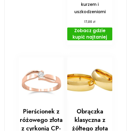
kurzem i
uszkodzeniami
zł
17,00
Zobacz gdzie
kupić najtaniej
Pierścionek z
Obrączka
różowego złota
klasyczna z
z cyrkonią CP-
żółtego złota