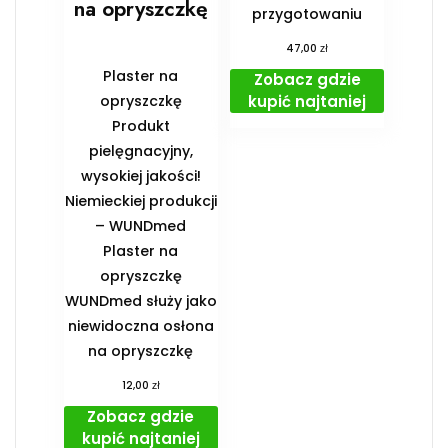
na opryszczkę
przygotowaniu
zł
47,00
Plaster na
Zobacz gdzie
kupić najtaniej
opryszczkę
Produkt
pielęgnacyjny,
wysokiej jakości!
Niemieckiej produkcji
– WUNDmed
Plaster na
opryszczkę
WUNDmed służy jako
niewidoczna osłona
na opryszczkę
zł
12,00
Zobacz gdzie
kupić najtaniej