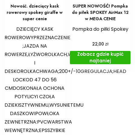
Nowość. dziecięcy kask
SUPER NOWOŚĆ! Pompka
rowerowy spokey giraffe w
do piłek SPOKEY AirMax 12
super cenie
w MEGA CENIE
DZIECIĘCY KASK
Pompka do piłki Spokey
ROWEROWYPRZEZNACZENIE
zł
22,00
;JAZDA NA
Zobacz gdzie kupić
ROWERZE,ŁYŻWOROLKACH,WROTKACH
najtaniej
I
DESKOROLKACHWAGA;200+/-10GREGULACJA;HEAD
LOCKOD 47 DO 56
CMDOSKONAŁA OCHONA
POTYLICYI CZOŁA
DZIEKISZTYWNEMU,WYSUNIETEMU
DASZKOWIPOWŁOKA
ZEWNETRZNA:PVCWARSTWA
WEWNĘTRZNA;EPSSZYBKIE