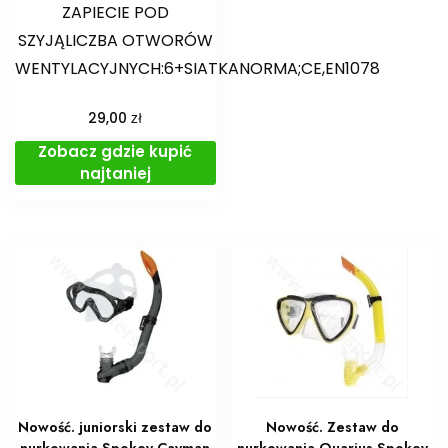
ZAPIECIE POD
SZYJĄLICZBA OTWORÓW
WENTYLACYJNYCH:6+SIATKANORMA;CE,EN1078
zł
29,00
Zobacz gdzie kupić
najtaniej
Nowość. juniorski zestaw do
Nowość. Zestaw do
nurkowania Spokey Cayman
nurkowania Quarius Spokey