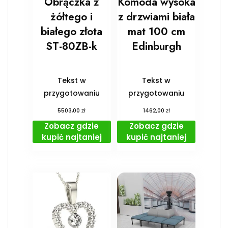
Obrączka z
Komoda wysoka
żółtego i
z drzwiami biała
białego złota
mat 100 cm
ST-80ZB-k
Edinburgh
Tekst w
Tekst w
przygotowaniu
przygotowaniu
zł
zł
5503,00
1462,00
Zobacz gdzie
Zobacz gdzie
kupić najtaniej
kupić najtaniej