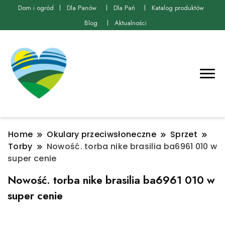
Dom i ogród
Dla Panów
Dla Pań
Katalog produktów
Blog
Aktualności
Home
Okulary przeciwsłoneczne
Sprzet
Torby
Nowość. torba nike brasilia ba6961 010 w
super cenie
Nowość. torba nike brasilia ba6961 010 w
super cenie