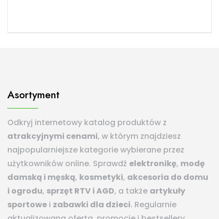
Asortyment
Odkryj internetowy katalog produktów z
atrakcyjnymi cenami
, w którym znajdziesz
najpopularniejsze kategorie wybierane przez
użytkowników online. Sprawdź
elektronikę
,
modę
damską i męską
,
kosmetyki
,
akcesoria do domu
i ogrodu
,
sprzęt RTV i AGD
, a także
artykuły
sportowe
i
zabawki dla dzieci
. Regularnie
aktualizowana oferta, promocje i bestsellery