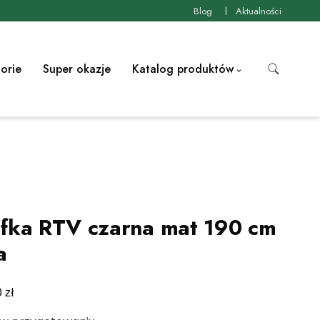
Blog
Aktualności
orie
Super okazje
Katalog produktów
fka RTV czarna mat 190 cm
a
zł
0