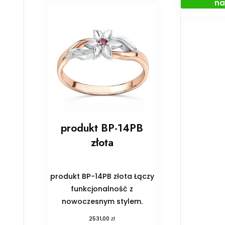
na
produkt BP-14PB
złota
produkt BP-14PB złota Łączy
funkcjonalność z
nowoczesnym stylem.
zł
2531,00