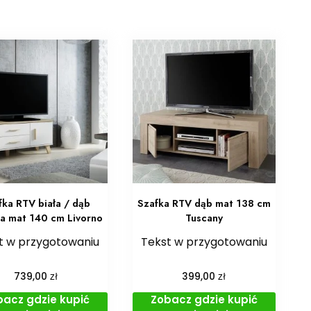
fka RTV biała / dąb
Szafka RTV dąb mat 138 cm
a mat 140 cm Livorno
Tuscany
t w przygotowaniu
Tekst w przygotowaniu
zł
zł
739,00
399,00
bacz gdzie kupić
Zobacz gdzie kupić