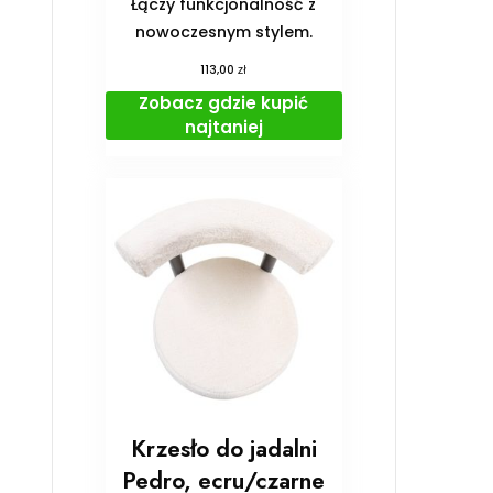
Łączy funkcjonalność z
nowoczesnym stylem.
zł
113,00
Zobacz gdzie kupić
najtaniej
Krzesło do jadalni
Pedro, ecru/czarne