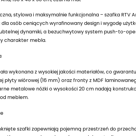
yczna, stylowa i maksymalnie funkcjonalna – szafka RTV A
 dla osób ceniących wyrafinowany design i wygodę użyt
 subtelnej dynamiki, a bezuchwytowy system push-to-ope
y charakter mebla.
a
ała wykonana z wysokiej jakości materiałów, co gwarantu
j płyty wiórowej (16 mm) oraz fronty z MDF laminowaneg
arne metalowe nóżki o wysokości 20 cm nadają konstrukcji
pod meblem.
ie
knięte szafki zapewniają pojemną przestrzeń do przech