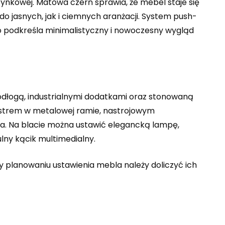
ynkowej. Matowa czerń sprawia, że mebel staje się
jasnych, jak i ciemnych aranżacji. System push-
 podkreśla minimalistyczny i nowoczesny wygląd
dłogą, industrialnymi dodatkami oraz stonowaną
lustrem w metalowej ramie, nastrojowym
ta. Na blacie można ustawić elegancką lampę,
ulny kącik multimedialny.
zy planowaniu ustawienia mebla należy doliczyć ich