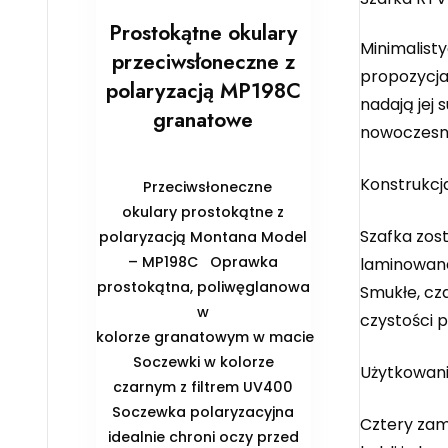
Prostokątne okulary
Minimalist
przeciwsłoneczne z
propozycja
polaryzacją MP198C
nadają jej
granatowe
nowoczesn
Konstrukcj
Przeciwsłoneczne
okulary prostokątne z
Szafka zost
polaryzacją Montana Model
– MP198C Oprawka
laminowane
prostokątna, poliwęglanowa
Smukłe, cz
w
czystości 
kolorze granatowym w macie
Soczewki w kolorze
Użytkowan
czarnym z filtrem UV400
Soczewka polaryzacyjna
Cztery zam
idealnie chroni oczy przed