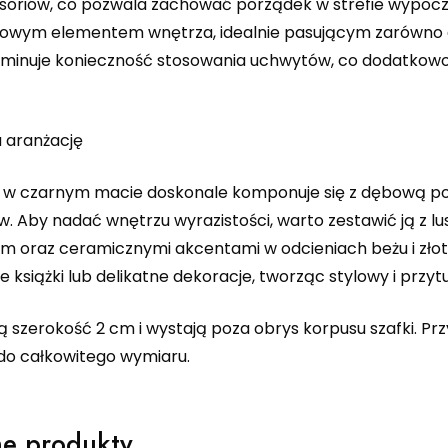
cesoriów, co pozwala zachować porządek w strefie wypocz
wym elementem wnętrza, idealnie pasującym zarówno do 
iminuje konieczność stosowania uchwytów, co dodatkowo
 aranżację
a w czarnym macie doskonale komponuje się z dębową po
w. Aby nadać wnętrzu wyrazistości, warto zestawić ją z 
em oraz ceramicznymi akcentami w odcieniach beżu i zło
e książki lub delikatne dekoracje, tworząc stylowy i przyt
ą szerokość 2 cm i wystają poza obrys korpusu szafki. Pr
do całkowitego wymiaru.
e produkty