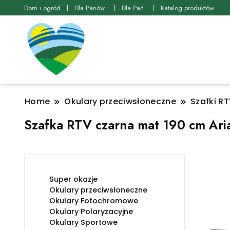
Dom i ogród
Dla Panów
Dla Pań
Katalog produktów
Home
Okulary przeciwsłoneczne
Szafki R
Szafka RTV czarna mat 190 cm Ari
Super okazje
Okulary przeciwsłoneczne
Okulary Fotochromowe
Okulary Polaryzacyjne
Okulary Sportowe