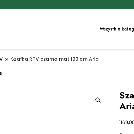
Wszystkie kateg
TV
Szafka RTV czarna mat 190 cm Aria
a
Sza
Ari
1169,0