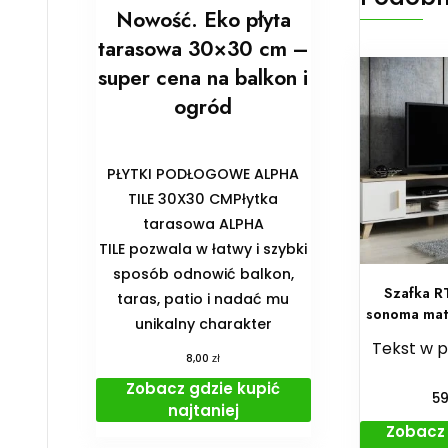
Nowość. Eko płyta
tarasowa 30×30 cm –
super cena na balkon i
ogród
PŁYTKI PODŁOGOWE ALPHA
TILE 30X30 CMPłytka
tarasowa ALPHA
TILE pozwala w łatwy i szybki
sposób odnowić balkon,
Szafka R
taras, patio i nadać mu
sonoma mat
unikalny charakter
Tekst w 
zł
8,00
Zobacz gdzie kupić
5
najtaniej
Zobacz 