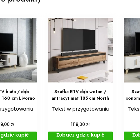
TV biała / dąb
Szafka RTV dąb wotan /
Sza
 160 cm Livorno
antracyt mat 185 cm North
sonom
przygotowaniu
Tekst w przygotowaniu
Teks
zł
zł
99,00
1119,00
gdzie kupić
Zobacz gdzie kupić
Zo