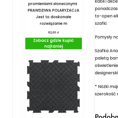
kabli i ak
promieniami słonecznymi
ponadczaso
PRAWDZIWA POLARYZACJA
to-open el
Jest to doskonałe
szafki.
rozwiązanie m
zł
82,00
Pomysły na
Zobacz gdzie kupić
najtaniej
Szafka Ari
paletą bar
oświetleni
designerski
* Nóżki maj
szerokość 
Podobn