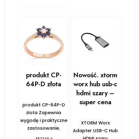
produkt CP-
Nowość. xtorm
64P-D złota
worx hub usb-c
hdmi szary –
super cena
produkt CP-64P-D
złota Zapewnia
wygodę i praktyczne
XTORM Worx
zastosowanie.
Adapter USB-C Hub
HDMI szary
zł
4973,00