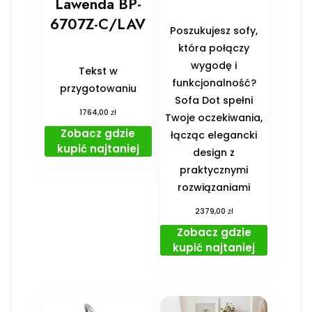
Lawenda BP-
6707Z-C/LAV
Poszukujesz sofy,
która połączy
wygodę i
Tekst w
funkcjonalność?
przygotowaniu
Sofa Dot spełni
zł
1764,00
Twoje oczekiwania,
Zobacz gdzie
łącząc elegancki
kupić najtaniej
design z
praktycznymi
rozwiązaniami
zł
2379,00
Zobacz gdzie
kupić najtaniej