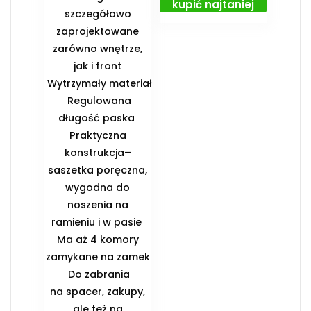
kupić najtaniej
szczegółowo
zaprojektowane
zarówno wnętrze,
jak i front
️ Wytrzymały materiał
️ Regulowana
długość paska ️
Praktyczna
konstrukcja–
saszetka poręczna,
wygodna do
noszenia na
ramieniu i w pasie ️
Ma aż 4 komory
zamykane na zamek
️ Do zabrania
na spacer, zakupy,
ale też na