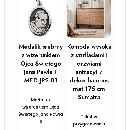
Medalik srebrny
Komoda wysoka
z wizerunkiem
z szufladami i
Ojca Świętego
drzwiami
Jana Pawła II
antracyt /
MED-JP2-01
dekor bambus
mat 175 cm
Sumatra
Medalik z
wizerunkiem Ojca
Świętego jana Pawła
Tekst w
II
przygotowaniu