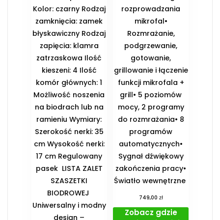
Kolor: czarny Rodzaj
rozprowadzania
zamknięcia: zamek
mikrofal•
błyskawiczny Rodzaj
Rozmrażanie,
zapięcia: klamra
podgrzewanie,
zatrzaskowa Ilość
gotowanie,
kieszeni: 4 Ilość
grillowanie i łączenie
komór głównych: 1
funkcji mikrofala +
Możliwość noszenia
grill• 5 poziomów
na biodrach lub na
mocy, 2 programy
ramieniu Wymiary:
do rozmrażania• 8
Szerokość nerki: 35
programów
cm Wysokość nerki:
automatycznych•
17 cm Regulowany
Sygnał dźwiękowy
pasek ️ LISTA ZALET
zakończenia pracy•
SZASZETKI
Światło wewnętrzne
BIODROWEJ ️
zł
749,00
Uniwersalny i modny
Zobacz gdzie
design –