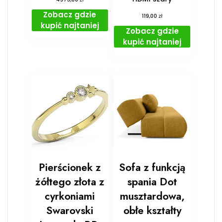
Zobacz gdzie
zł
119,00
kupić najtaniej
Zobacz gdzie
kupić najtaniej
Pierścionek z
Sofa z funkcją
żółtego złota z
spania Dot
cyrkoniami
musztardowa,
Swarovski
obłe kształty