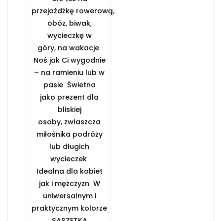
przejażdżkę rowerową,
obóz, biwak,
wycieczkę w
góry, na wakacje ️
Noś jak Ci wygodnie
– na ramieniu lub w
pasie ️ Świetna
jako prezent dla
bliskiej
osoby, zwłaszcza
miłośnika podróży
lub długich
wycieczek ️
Idealna dla kobiet
jak i mężczyzn ️ W
uniwersalnym i
praktycznym kolorze
️SASZETKA