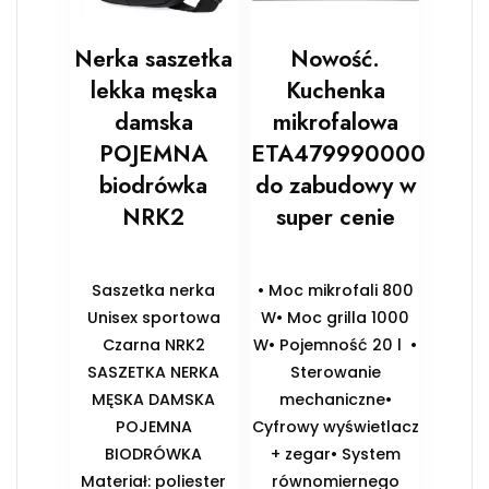
Nerka saszetka
Nowość.
lekka męska
Kuchenka
damska
mikrofalowa
POJEMNA
ETA479990000
biodrówka
do zabudowy w
NRK2
super cenie
Saszetka nerka
• Moc mikrofali 800
Unisex sportowa
W• Moc grilla 1000
Czarna NRK2
W• Pojemność 20 l •
SASZETKA NERKA
Sterowanie
MĘSKA DAMSKA
mechaniczne•
POJEMNA
Cyfrowy wyświetlacz
BIODRÓWKA
+ zegar• System
Materiał: poliester
równomiernego