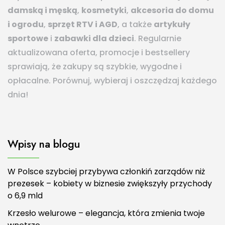
damską i męską
,
kosmetyki
,
akcesoria do domu
i ogrodu
,
sprzęt RTV i AGD
, a także
artykuły
sportowe
i
zabawki dla dzieci
. Regularnie
aktualizowana oferta, promocje i bestsellery
sprawiają, że zakupy są szybkie, wygodne i
opłacalne. Porównuj, wybieraj i oszczędzaj każdego
dnia!
Wpisy na blogu
W Polsce szybciej przybywa członkiń zarządów niż
prezesek – kobiety w biznesie zwiększyły przychody
o 6,9 mld
Krzesło welurowe – elegancja, która zmienia twoje