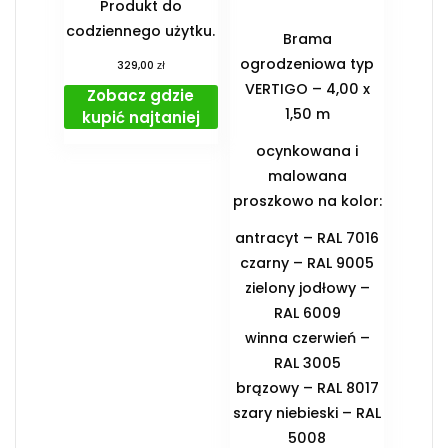
Produkt do
codziennego użytku.
Brama
ogrodzeniowa typ
zł
329,00
VERTIGO – 4,00 x
Zobacz gdzie
1,50 m
kupić najtaniej
ocynkowana i
malowana
proszkowo na kolor:
antracyt – RAL 7016
czarny – RAL 9005
zielony jodłowy –
RAL 6009
winna czerwień –
RAL 3005
brązowy – RAL 8017
szary niebieski – RAL
5008