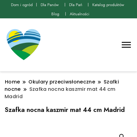
Dom i ogród
Dla Panów
Dla Pań
Katalog produktów
Blog
Aktualności
Home
Okulary przeciwsłoneczne
Szafki
nocne
Szafka nocna kaszmir mat 44 cm
Madrid
Szafka nocna kaszmir mat 44 cm Madrid