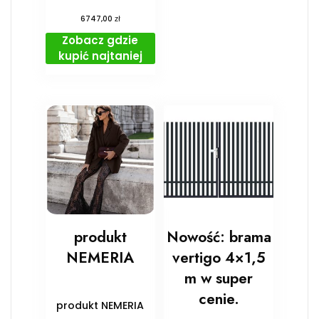
zł
6747,00
Zobacz gdzie
kupić najtaniej
produkt
Nowość: brama
NEMERIA
vertigo 4×1,5
m w super
cenie.
produkt NEMERIA