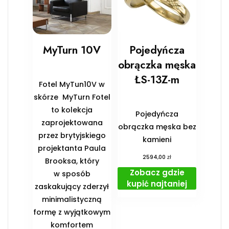
MyTurn 10V
Pojedyńcza
obrączka męska
ŁS-13Z-m
Fotel MyTun10V w
skórze MyTurn Fotel
to kolekcja
Pojedyńcza
zaprojektowana
obrączka męska bez
przez brytyjskiego
kamieni
projektanta Paula
zł
2594,00
Brooksa, który
Zobacz gdzie
w sposób
kupić najtaniej
zaskakujący zderzył
minimalistyczną
formę z wyjątkowym
komfortem