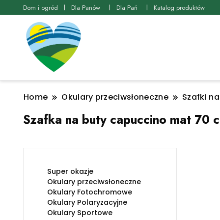
Dom i ogród
Dla Panów
Dla Pań
Katalog produktów
Home
Okulary przeciwsłoneczne
Szafki na
Szafka na buty capuccino mat 70 
Super okazje
Okulary przeciwsłoneczne
Okulary Fotochromowe
Okulary Polaryzacyjne
Okulary Sportowe