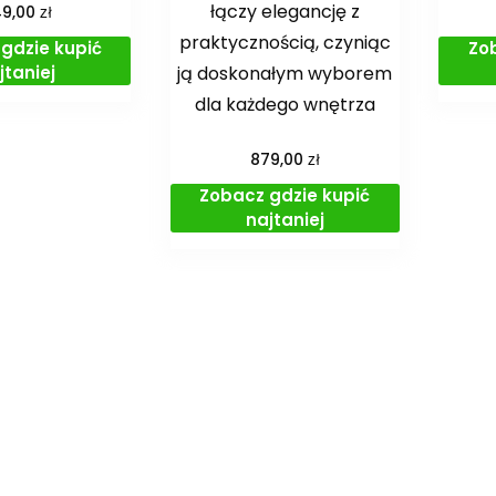
łączy elegancję z
zł
49,00
praktycznością, czyniąc
gdzie kupić
Zo
ją doskonałym wyborem
jtaniej
dla każdego wnętrza
zł
879,00
Zobacz gdzie kupić
najtaniej