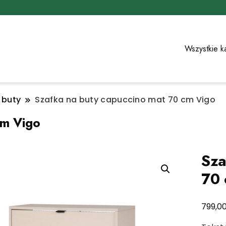
Wszystkie k
 buty
Szafka na buty capuccino mat 70 cm Vigo
cm Vigo
Sza
70 
799,0