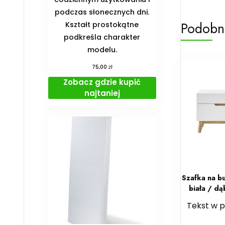
podczas słonecznych dni.
Podobn
Kształt prostokątne
podkreśla charakter
modelu.
zł
75,00
Zobacz gdzie kupić
najtaniej
Szafka na b
biała / d
Tekst w 