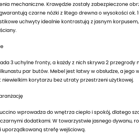
enia mechaniczne. Krawędzie zostały zabezpieczone obrz
gwarantują czarne nóżki z litego drewna o wysokości ok. 1
stikowe uchwyty idealnie kontrastują z jasnym korpusem,
ściany.
ie
ada 3 uchylne fronty, a każdy z nich skrywa 2 przegrody
lkunastu par butów. Mebel jest łatwy w obsłudze, a jego
niewielkim korytarzu bez utraty przestrzeni użytkowej.
aranżację
uccino wprowadza do wnętrza ciepło i spokój, dlatego sza
b czarnymi dodatkami. W towarzystwie jasnego dywanu, ro
i uporządkowaną strefę wejściową.