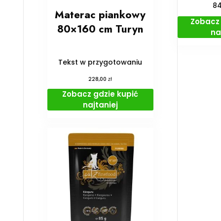
8
Materac piankowy
Zobacz 
80×160 cm Turyn
na
Tekst w przygotowaniu
zł
228,00
Zobacz gdzie kupić
najtaniej