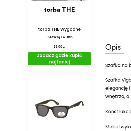
torba THE
torba THE Wygodne
rozwiązanie.
Opis
zł
39,00
Zobacz gdzie kupić
najtaniej
Szafka na b
Szafka Vig
elegancję i
wnętrza, a
Konstrukcj
Mebel wyko