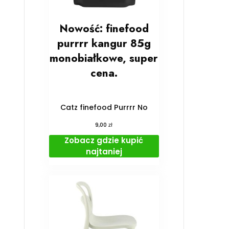
Nowość: finefood
purrrr kangur 85g
monobiałkowe, super
cena.
Catz finefood Purrrr No
zł
9,00
Zobacz gdzie kupić
najtaniej