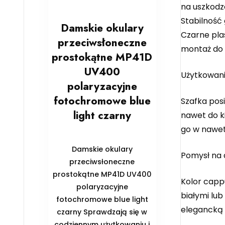
na uszkodz
Stabilność 
Damskie okulary
Czarne pla
przeciwsłoneczne
montaż do 
prostokątne MP41D
UV400
Użytkowan
polaryzacyjne
fotochromowe blue
Szafka posi
light czarny
nawet do ki
go w nawet 
Damskie okulary
Pomysł na 
przeciwsłoneczne
prostokątne MP41D UV400
Kolor capp
polaryzacyjne
białymi lu
fotochromowe blue light
elegancką 
czarny Sprawdzają się w
codziennym użytkowaniu i