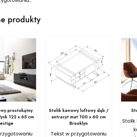
zygotowaniu…
e produkty
owy prostokątny
Stolik kawowy loftowy dąb /
St
łysk 122 x 65 cm
antracyt mat 100 x 60 cm
Stolik
restige
Brooklyn
k
przygotowaniu
Tekst w przygotowaniu