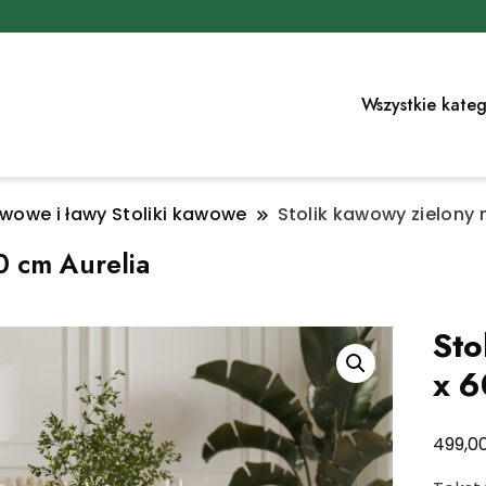
Wszystkie kateg
awowe i ławy Stoliki kawowe
Stolik kawowy zielony 
0 cm Aurelia
Sto
x 6
499,0