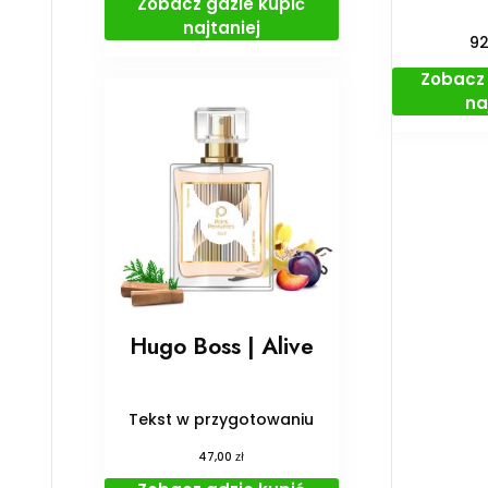
Zobacz gdzie kupić
najtaniej
9
Zobacz 
na
Hugo Boss | Alive
Tekst w przygotowaniu
zł
47,00