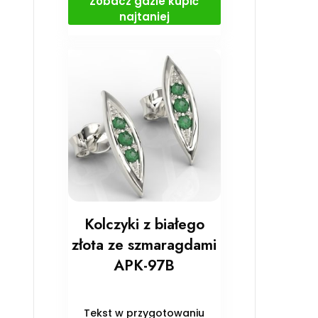
Zobacz gdzie kupić
najtaniej
Kolczyki z białego
złota ze szmaragdami
APK-97B
Tekst w przygotowaniu