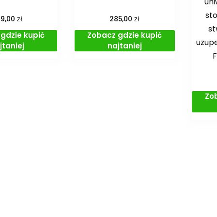
uni
st
zł
zł
29,00
285,00
st
gdzie kupić
Zobacz gdzie kupić
uzupe
jtaniej
najtaniej
F
Zo