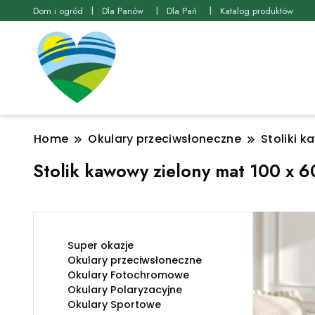
Dom i ogród
Dla Panów
Dla Pań
Katalog produktów
Home
Okulary przeciwsłoneczne
Stoliki k
Stolik kawowy zielony mat 100 x 6
Super okazje
Okulary przeciwsłoneczne
Okulary Fotochromowe
Okulary Polaryzacyjne
Okulary Sportowe