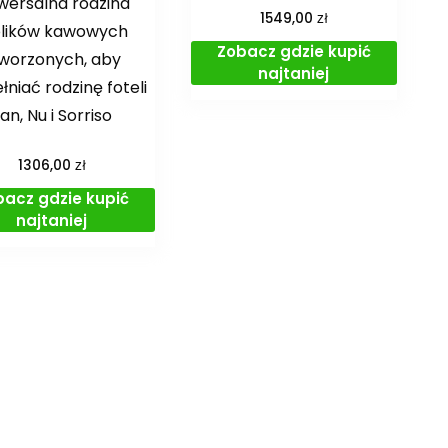
wersalna rodzina
zł
1549,00
olików kawowych
Zobacz gdzie kupić
worzonych, aby
najtaniej
łniać rodzinę foteli
an, Nu i Sorriso
zł
1306,00
bacz gdzie kupić
najtaniej