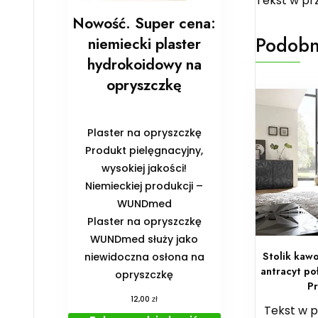
Tekst w pr
Nowość. Super cena:
Podobn
niemiecki plaster
hydrokoidowy na
opryszczkę
Plaster na opryszczkę
Produkt pielęgnacyjny,
wysokiej jakości!
Niemieckiej produkcji –
WUNDmed
Plaster na opryszczkę
WUNDmed służy jako
Stolik kaw
niewidoczna osłona na
antracyt po
opryszczkę
P
zł
12,00
Tekst w 