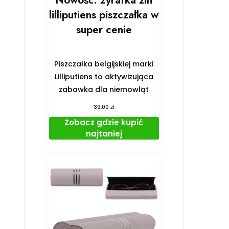
Nowość: żyrafka zin
lilliputiens piszczałka w
super cenie
Piszczałka belgijskiej marki
Lilliputiens to aktywizująca
zabawka dla niemowląt
zł
39,00
Zobacz gdzie kupić
najtaniej