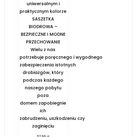
uniwersalnym i
praktycznym kolorze
️SASZETKA
BIODROWA –
BEZPIECZNE I MODNE
PRZECHOWANIE️
Wielu z nas
potrzebuje poręcznego i wygodnego
zabezpieczenia istotnych
drobiazgów, który
podczas każdego
naszego pobytu
poza
domem zapobiegnie
ich
zabrudzeniu, uszkodzeniu czy
zaginięciu
zł
37,00