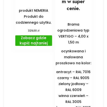
m w super
cenie.
produkt NEMERIA
Produkt do
codziennego użytku.
Brama
ogrodzeniowa typ
zł
329,00
VERTIGO – 4,00 x
Zobacz gdzie
1,50 m
kupić najtaniej
ocynkowana i
malowana
proszkowo na kolor:
antracyt – RAL 7016
czarny – RAL 9005
zielony jodłowy –
RAL 6009
winna czerwień –
RAL 3005