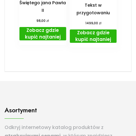
Świętego jana Pawła
Tekst w
II
przygotowaniu
zł
98,00
zł
1499,00
Zobacz gdzie
Zobacz gdzie
kupić najtaniej
kupić najtaniej
Asortyment
Odkryj internetowy katalog produktów z
atrakcyjnymi cenami
, w którym znajdziesz