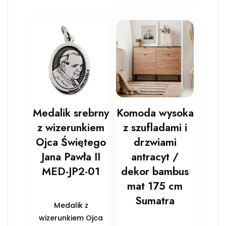
Medalik srebrny
Komoda wysoka
z wizerunkiem
z szufladami i
Ojca Świętego
drzwiami
Jana Pawła II
antracyt /
MED-JP2-01
dekor bambus
mat 175 cm
Sumatra
Medalik z
wizerunkiem Ojca