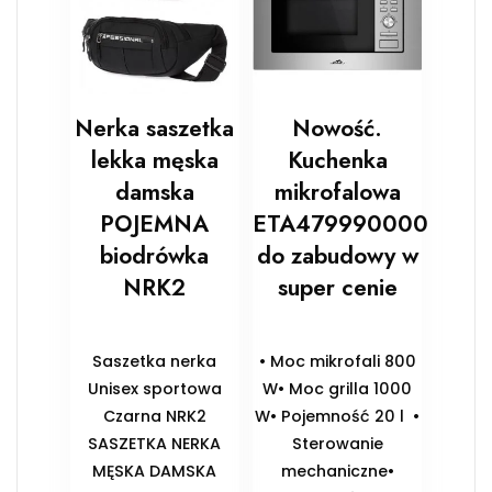
Nerka saszetka
Nowość.
lekka męska
Kuchenka
damska
mikrofalowa
POJEMNA
ETA479990000
biodrówka
do zabudowy w
NRK2
super cenie
Saszetka nerka
• Moc mikrofali 800
Unisex sportowa
W• Moc grilla 1000
Czarna NRK2
W• Pojemność 20 l •
SASZETKA NERKA
Sterowanie
MĘSKA DAMSKA
mechaniczne•