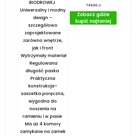
BIODROWEJ ️
zł
749,00
Uniwersalny i modny
Zobacz gdzie
design –
kupić najtaniej
szczegółowo
zaprojektowane
zarówno wnętrze,
jak i front
️ Wytrzymały materiał
️ Regulowana
długość paska ️
Praktyczna
konstrukcja–
saszetka poręczna,
wygodna do
noszenia na
ramieniu i w pasie ️
Ma aż 4 komory
zamykane na zamek