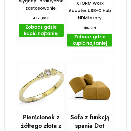
wygodę i praktyczne
XTORM Worx
zastosowanie.
Adapter USB-C Hub
HDMI szary
zł
4973,00
Zobacz gdzie
zł
119,00
kupić najtaniej
Zobacz gdzie
kupić najtaniej
Pierścionek z
Sofa z funkcją
żółtego złota z
spania Dot