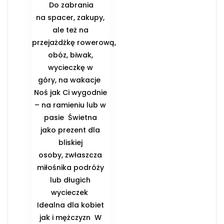
️ Do zabrania
na spacer, zakupy,
ale też na
przejażdżkę rowerową,
obóz, biwak,
wycieczkę w
góry, na wakacje ️
Noś jak Ci wygodnie
– na ramieniu lub w
pasie ️ Świetna
jako prezent dla
bliskiej
osoby, zwłaszcza
miłośnika podróży
lub długich
wycieczek ️
Idealna dla kobiet
jak i mężczyzn ️ W