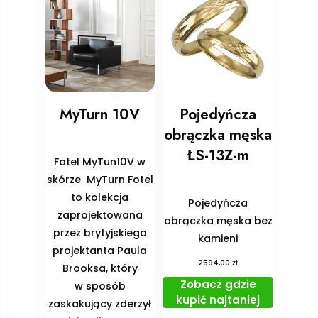
MyTurn 10V
Pojedyńcza
obrączka męska
ŁS-13Z-m
Fotel MyTun10V w
skórze MyTurn Fotel
to kolekcja
Pojedyńcza
zaprojektowana
obrączka męska bez
przez brytyjskiego
kamieni
projektanta Paula
zł
2594,00
Brooksa, który
Zobacz gdzie
w sposób
kupić najtaniej
zaskakujący zderzył