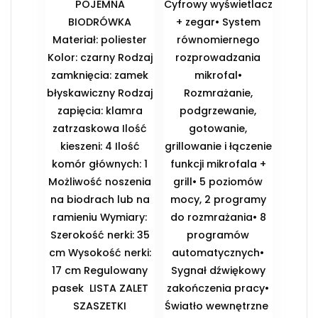
POJEMNA
Cyfrowy wyświetlacz
BIODRÓWKA
+ zegar• System
Materiał: poliester
równomiernego
Kolor: czarny Rodzaj
rozprowadzania
zamknięcia: zamek
mikrofal•
błyskawiczny Rodzaj
Rozmrażanie,
zapięcia: klamra
podgrzewanie,
zatrzaskowa Ilość
gotowanie,
kieszeni: 4 Ilość
grillowanie i łączenie
komór głównych: 1
funkcji mikrofala +
Możliwość noszenia
grill• 5 poziomów
na biodrach lub na
mocy, 2 programy
ramieniu Wymiary:
do rozmrażania• 8
Szerokość nerki: 35
programów
cm Wysokość nerki:
automatycznych•
17 cm Regulowany
Sygnał dźwiękowy
pasek ️ LISTA ZALET
zakończenia pracy•
SZASZETKI
Światło wewnętrzne