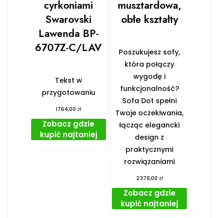
cyrkoniami
musztardowa,
Swarovski
obłe kształty
Lawenda BP-
6707Z-C/LAV
Poszukujesz sofy,
która połączy
wygodę i
Tekst w
funkcjonalność?
przygotowaniu
Sofa Dot spełni
zł
1764,00
Twoje oczekiwania,
Zobacz gdzie
łącząc elegancki
kupić najtaniej
design z
praktycznymi
rozwiązaniami
zł
2379,00
Zobacz gdzie
kupić najtaniej