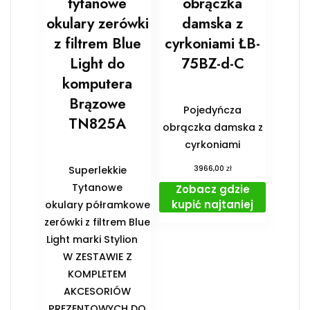
tytanowe
obrączka
okulary zerówki
damska z
z filtrem Blue
cyrkoniami ŁB-
Light do
75BZ-d-C
komputera
Brązowe
Pojedyńcza
TN825A
obrączka damska z
cyrkoniami
zł
Superlekkie
3966,00
Tytanowe
Zobacz gdzie
kupić najtaniej
okulary półramkowe
zerówki z filtrem Blue
Light marki Stylion
️W ZESTAWIE Z
KOMPLETEM
AKCESORIÓW
PREZENTOWYCH DO