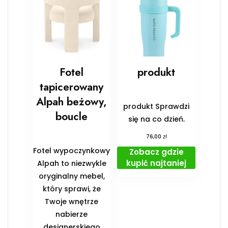
Fotel
produkt
tapicerowany
Alpah beżowy,
produkt Sprawdzi
boucle
się na co dzień.
zł
76,00
Fotel wypoczynkowy
Zobacz gdzie
kupić najtaniej
Alpah to niezwykle
oryginalny mebel,
który sprawi, że
Twoje wnętrze
nabierze
designerskiego