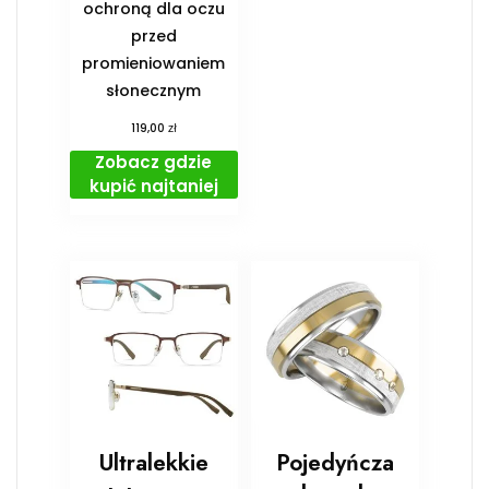
ochroną dla oczu
przed
promieniowaniem
słonecznym
zł
119,00
Zobacz gdzie
kupić najtaniej
Ultralekkie
Pojedyńcza