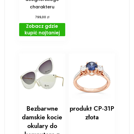
charakteru
zł
799,00
Zobacz gdzie
kupić najtaniej
Bezbarwne
produkt CP-31P
damskie kocie
złota
okulary do