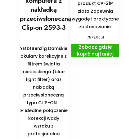
komputera z
produkt CP-31P
nakładką
złota Zapewnia
przeciwsłoneczną
wygodę i praktyczne
Clip-on 2593-3
zastosowanie.
zł
7579,00
Zobacz gdzie
YEtbtBenz1g Damskie
kupić najtaniej
okulary korekcyjne z
filtrem światła
niebieskiego (blue
light filter) oraz
nakładką
przeciwsłoneczną
typu CLIP-ON
➤ idealne połączenie
korekcji wady
wzroku z
profesjonalną