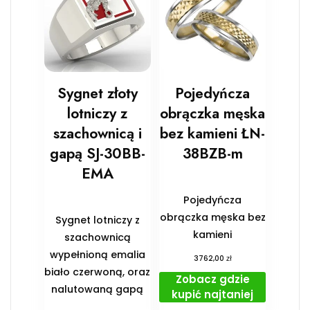
Sygnet złoty
Pojedyńcza
lotniczy z
obrączka męska
szachownicą i
bez kamieni ŁN-
gapą SJ-30BB-
38BZB-m
EMA
Pojedyńcza
obrączka męska bez
Sygnet lotniczy z
kamieni
szachownicą
wypełnioną emalia
zł
3762,00
biało czerwoną, oraz
Zobacz gdzie
nalutowaną gapą
kupić najtaniej