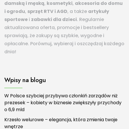
damską i męską
,
kosmetyki
,
akcesoria do domu
i ogrodu
,
sprzęt RTV i AGD
, a także
artykuły
sportowe
i
zabawki dla dzieci
. Regularnie
aktualizowana oferta, promocje i bestsellery
sprawiają, że zakupy są szybkie, wygodne i
opłacalne. Porównuj, wybieraj i oszczędzaj każdego
dnia!
Wpisy na blogu
W Polsce szybciej przybywa członkiń zarządów niż
prezesek – kobiety w biznesie zwiększyły przychody
o 6,9 mld
Krzesło welurowe – elegancja, która zmienia twoje
wnętrze