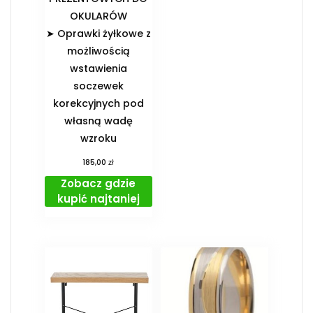
OKULARÓW️
➤ Oprawki żyłkowe z
możliwością
wstawienia
soczewek
korekcyjnych pod
własną wadę
wzroku
zł
185,00
Zobacz gdzie
kupić najtaniej