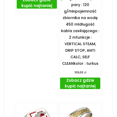
pary : 120
kupić najtaniej
g/minpojemność
zbiornika na wodę
450 mldługość
kabla zasilającego :
2 mfunkcje :
VERTICAL STEAM,
DRIP STOP, ANTI
CALC, SELF
CLEANkolor : turkus
zł
109,00
Zobacz gdzie
kupić najtaniej