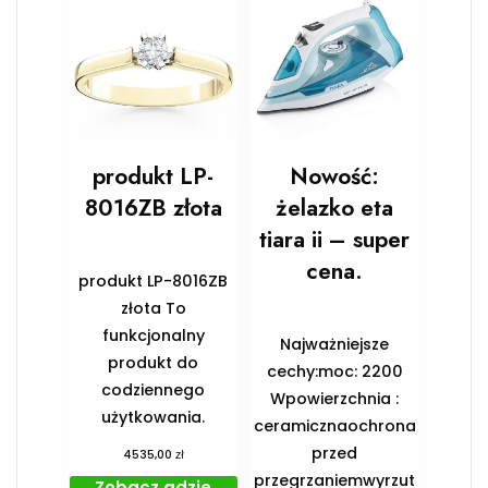
produkt LP-
Nowość:
8016ZB złota
żelazko eta
tiara ii – super
cena.
produkt LP-8016ZB
złota To
funkcjonalny
Najważniejsze
produkt do
cechy:moc: 2200
codziennego
Wpowierzchnia :
użytkowania.
ceramicznaochrona
przed
zł
4535,00
przegrzaniemwyrzut
Zobacz gdzie