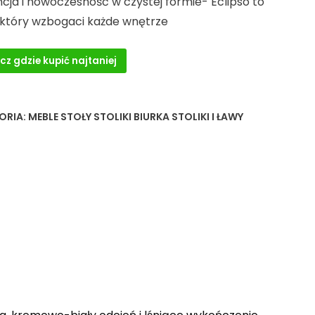
cja i nowoczesność w czystej formie- Eclipso to
, który wzbogaci każde wnętrze
cz gdzie kupić najtaniej
ORIA:
MEBLE STOŁY STOLIKI BIURKA STOLIKI I ŁAWY