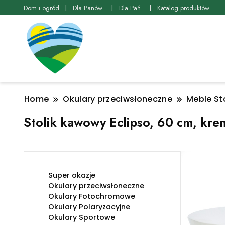
Dom i ogród
Dla Panów
Dla Pań
Katalog produktów
Home
Okulary przeciwsłoneczne
Meble Sto
Stolik kawowy Eclipso, 60 cm, kre
Super okazje
Okulary przeciwsłoneczne
Okulary Fotochromowe
Okulary Polaryzacyjne
Okulary Sportowe