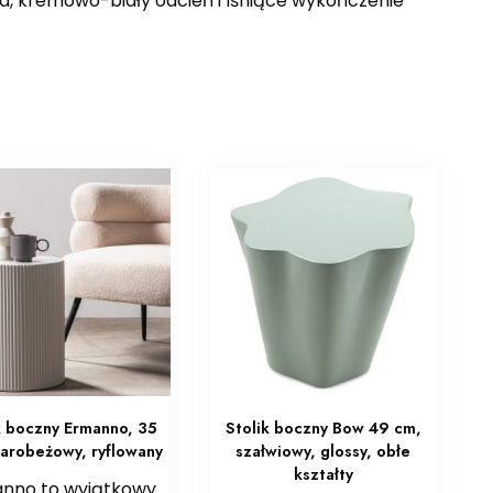
a, kremowo-biały odcień i lśniące wykończenie
k boczny Ermanno, 35
Stolik boczny Bow 49 cm,
arobeżowy, ryflowany
szałwiowy, glossy, obłe
kształty
nno to wyjątkowy