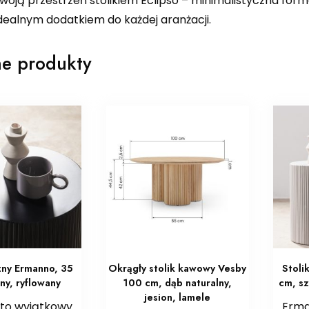
oją przestrzeń stolikiem Eclipso – minimalistyczna form
dealnym dodatkiem do każdej aranżacji.
e produkty
zny Ermanno, 35
Okrągły stolik kawowy Vesby
Stoli
ny, ryflowany
100 cm, dąb naturalny,
cm, sz
jesion, lamele
to wyjątkowy
Erma