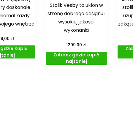
Stolik Vesby to ukłon w
tóry doskonale
stol
stronę dobrego designu i
 niemal każdy
uzup
wysokiej jakości
wojego wnętrza
zakąt
wykonania
zł
49,00
zł
1299,00
gdzie kupić
Zo
Zobacz gdzie kupić
jtaniej
najtaniej