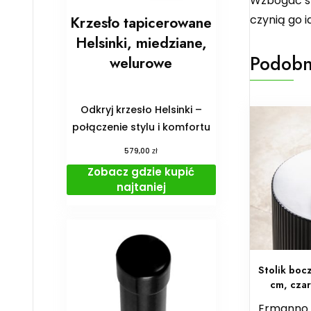
Wzbogać sw
czynią go i
Krzesło tapicerowane
Helsinki, miedziane,
Podobn
welurowe
Odkryj krzesło Helsinki –
połączenie stylu i komfortu
zł
579,00
Zobacz gdzie kupić
najtaniej
Stolik boc
cm, czar
Ermanno 