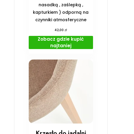
nasadką , zaślepką ,
kapturkiem ) odporną na
czynniki atmosferyczne
zł
42,00
Zobacz gdzie kupić
najtaniej
Krzesło do jadalni