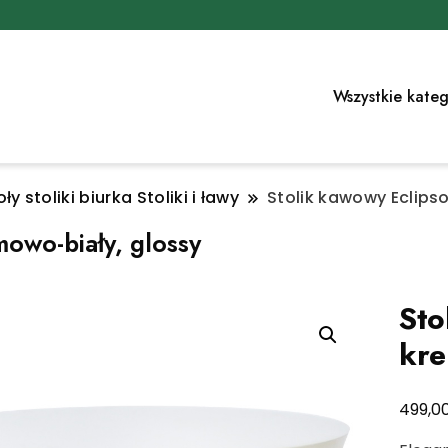
Wszystkie kateg
ły stoliki biurka Stoliki i ławy
Stolik kawowy Eclips
mowo-biały, glossy
Sto
kre
499,0