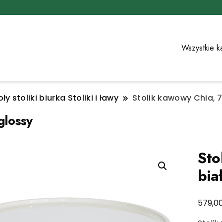
Wszystkie k
ły stoliki biurka Stoliki i ławy
Stolik kawowy Chia, 7
glossy
Sto
bia
579,0