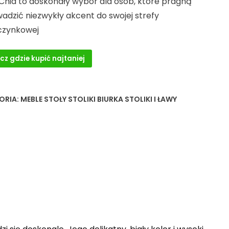
 Chia to doskonały wybór dla osób, które pragną
adzić niezwykły akcent do swojej strefy
zynkowej
cz gdzie kupić najtaniej
ORIA:
MEBLE STOŁY STOLIKI BIURKA STOLIKI I ŁAWY