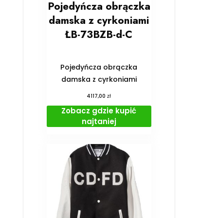
Pojedyńcza obrączka
damska z cyrkoniami
ŁB-73BZB-d-C
Pojedyńcza obrączka
damska z cyrkoniami
zł
4117,00
Zobacz gdzie kupić
najtaniej