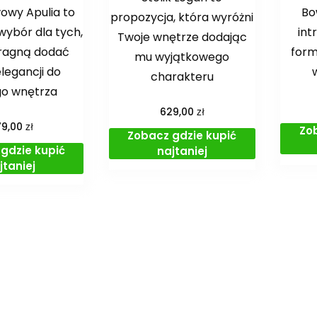
wowy Apulia to
Bow
propozycja, która wyróżni
wybór dla tych,
int
Twoje wnętrze dodając
pragną dodać
form
mu wyjątkowego
 elegancji do
charakteru
go wnętrza
zł
629,00
zł
79,00
Zo
Zobacz gdzie kupić
gdzie kupić
najtaniej
jtaniej