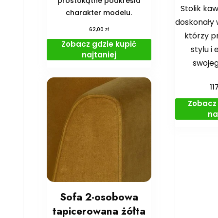
prostokątne podkreśla
Stolik ka
charakter modelu.
doskonały 
zł
62,00
którzy 
Zobacz gdzie kupić
stylu i
najtaniej
swoje
11
Zobacz 
na
Sofa 2-osobowa
tapicerowana żółta