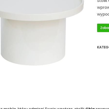
Stolik
wprow
wypoc
Zoba
KATEG