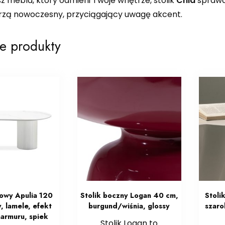
sz mebla, który odmieni Twoje wnętrze, stolik
Chia
sprawdz
rzą nowoczesny, przyciągający uwagę akcent.
e produkty
owy Apulia 120
Stolik boczny Logan 40 cm,
Stoli
, lamele, efekt
burgund/wiśnia, glossy
szaro
marmuru, spiek
Stolik Logan to