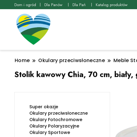
Dom i ogród
Dla Panów
Dla Pań
Katalog produktów
Home
Okulary przeciwsłoneczne
Meble Sto
Stolik kawowy Chia, 70 cm, biały, 
Super okazje
Okulary przeciwsłoneczne
Okulary Fotochromowe
Okulary Polaryzacyjne
Okulary Sportowe