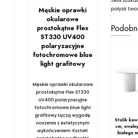
Jeśli szuka
połysk two
Męskie oprawki
okularowe
Podobn
prostokątne Flex
ST330 UV400
polaryzacyjne
fotochromowe blue
light grafitowy
Męskie oprawki okularowe
prostokątne Flex ST330
UV400 polaryzacyjne
fotochromowe blue light
grafitowy Łączą wygodę
Stolik kaw
noszenia z estetycznym
cm, owalny
wykończeniem. Kształt
białego 