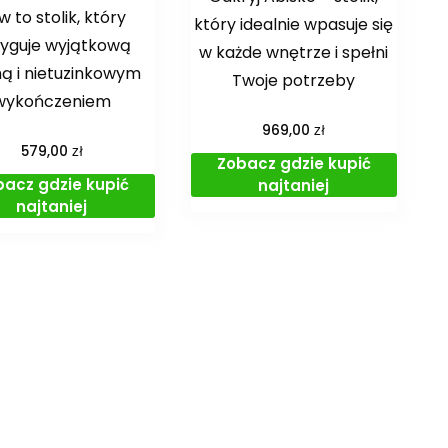
 to stolik, który
który idealnie wpasuje się
ryguje wyjątkową
w każde wnętrze i spełni
ą i nietuzinkowym
Twoje potrzeby
wykończeniem
zł
969,00
zł
579,00
Zobacz gdzie kupić
bacz gdzie kupić
najtaniej
najtaniej