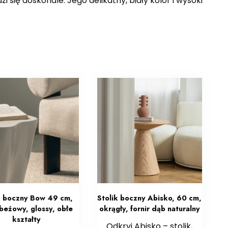
i się doskonale. Jego delikatny, biały kolor i wysoki
k boczny Bow 49 cm,
Stolik boczny Abisko, 60 cm,
beżowy, glossy, obłe
okrągły, fornir dąb naturalny
kształty
Odkryj Abisko – stolik,