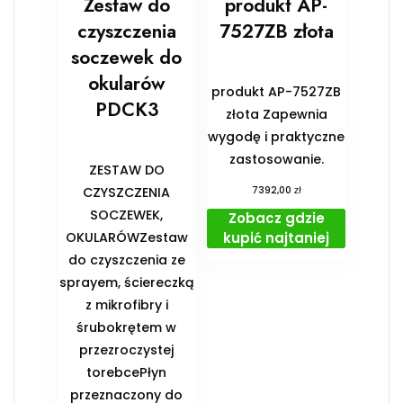
Zestaw do
produkt AP-
czyszczenia
7527ZB złota
soczewek do
okularów
produkt AP-7527ZB
PDCK3
złota Zapewnia
wygodę i praktyczne
zastosowanie.
ZESTAW DO
zł
CZYSZCZENIA
7392,00
SOCZEWEK,
Zobacz gdzie
kupić najtaniej
OKULARÓWZestaw
do czyszczenia ze
sprayem, ściereczką
z mikrofibry i
śrubokrętem w
przezroczystej
torebcePłyn
przeznaczony do