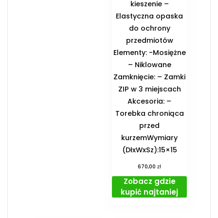
kieszenie –
Elastyczna opaska
do ochrony
przedmiotów
Elementy: -Mosiężne
– Niklowane
Zamknięcie: – Zamki
ZIP w 3 miejscach
Akcesoria: –
Torebka chroniąca
przed
kurzemWymiary
(DłxWxSz):15×15
zł
670,00
Zobacz gdzie
kupić najtaniej