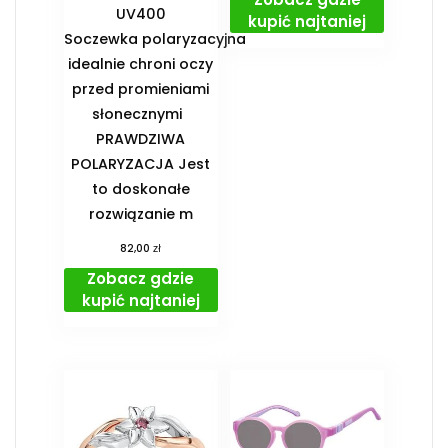
UV400
kupić najtaniej
Soczewka polaryzacyjna
idealnie chroni oczy
przed promieniami
słonecznymi
PRAWDZIWA
POLARYZACJA Jest
to doskonałe
rozwiązanie m
zł
82,00
Zobacz gdzie
kupić najtaniej