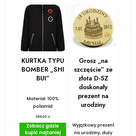
KURTKA TYPU
Grosz „na
BOMBER „SHI
szczęście” ze
BUI”
złota D-5Z
doskonały
prezent na
Materiał: 100%
urodziny
poliamid
zł
399,00
Wyjątkowy prezent
Zobacz gdzie
kupić najtaniej
na urodziny, duży