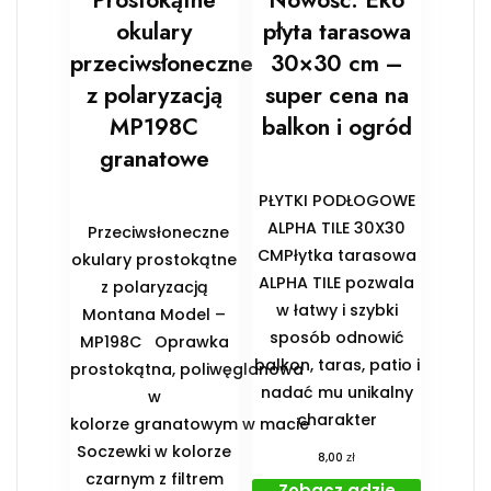
Prostokątne
Nowość. Eko
okulary
płyta tarasowa
przeciwsłoneczne
30×30 cm –
z polaryzacją
super cena na
MP198C
balkon i ogród
granatowe
PŁYTKI PODŁOGOWE
ALPHA TILE 30X30
Przeciwsłoneczne
CMPłytka tarasowa
okulary prostokątne
ALPHA TILE pozwala
z polaryzacją
w łatwy i szybki
Montana Model –
sposób odnowić
MP198C Oprawka
balkon, taras, patio i
prostokątna, poliwęglanowa
nadać mu unikalny
w
charakter
kolorze granatowym w macie
Soczewki w kolorze
zł
8,00
czarnym z filtrem
Zobacz gdzie