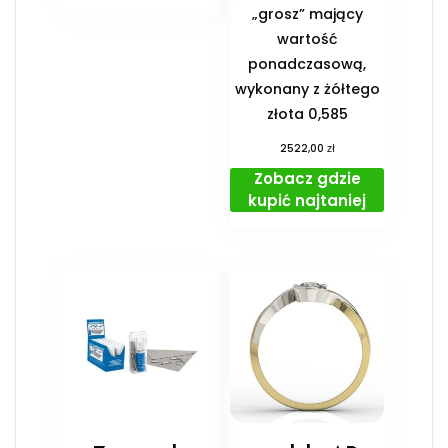
„grosz” mający
wartość
ponadczasową,
wykonany z żółtego
złota 0,585
zł
2522,00
Zobacz gdzie
kupić najtaniej