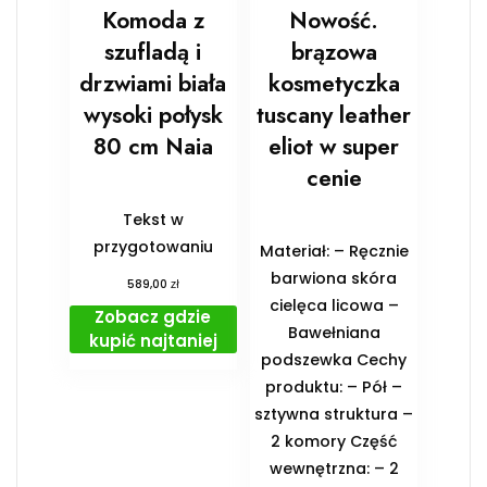
Komoda z
Nowość.
szufladą i
brązowa
drzwiami biała
kosmetyczka
wysoki połysk
tuscany leather
80 cm Naia
eliot w super
cenie
Tekst w
przygotowaniu
Materiał: – Ręcznie
barwiona skóra
zł
589,00
cielęca licowa –
Zobacz gdzie
Bawełniana
kupić najtaniej
podszewka Cechy
produktu: – Pół –
sztywna struktura –
2 komory Część
wewnętrzna: – 2