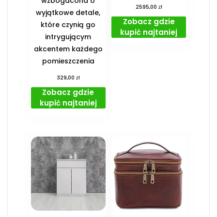
wzbogacona o
zł
2595,00
wyjątkowe detale,
Zobacz gdzie
które czynią go
kupić najtaniej
intrygującym
akcentem każdego
pomieszczenia
zł
329,00
Zobacz gdzie
kupić najtaniej