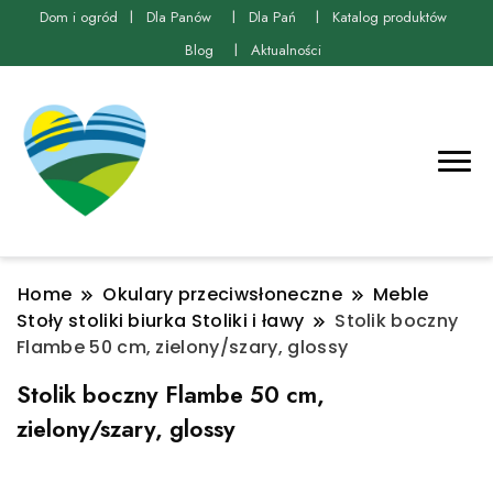
Dom i ogród
Dla Panów
Dla Pań
Katalog produktów
Blog
Aktualności
Home
Okulary przeciwsłoneczne
Meble
Stoły stoliki biurka Stoliki i ławy
Stolik boczny
Flambe 50 cm, zielony/szary, glossy
Stolik boczny Flambe 50 cm,
zielony/szary, glossy