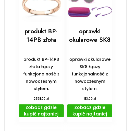
produkt BP-
oprawki
14PB złota
okularowe SK8
produkt BP-14PB
oprawki okularowe
złota Łączy
SK8 Łączy
funkcjonalność z
funkcjonalność z
nowoczesnym
nowoczesnym
stylem.
stylem.
zł
zł
2531,00
113,00
Zobacz gdzie
Zobacz gdzie
kupić najtaniej
kupić najtaniej