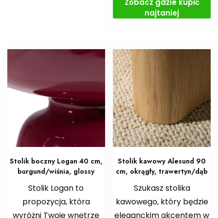
Zobacz gdzie kupić
najtaniej
Stolik boczny Logan 40 cm,
Stolik kawowy Alesund 90
burgund/wiśnia, glossy
cm, okrągły, trawertyn/dąb
Stolik Logan to
Szukasz stolika
propozycja, która
kawowego, który będzie
wyróżni Twoje wnętrze
eleganckim akcentem w