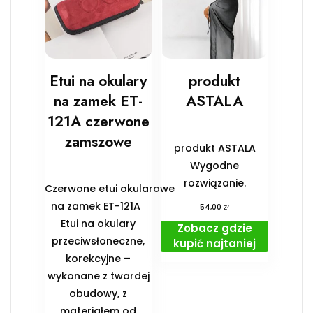
Etui na okulary
produkt
na zamek ET-
ASTALA
121A czerwone
zamszowe
produkt ASTALA
Wygodne
rozwiązanie.
Czerwone etui okularowe
na zamek ET-121A
zł
54,00
Etui na okulary
Zobacz gdzie
przeciwsłoneczne,
kupić najtaniej
korekcyjne –
wykonane z twardej
obudowy, z
materiałem od