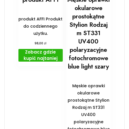
okularowe
prostokątne
produkt AFFI Produkt
Stylion Rodzaj
do codziennego
m ST331
użytku.
UV400
zł
98,00
polaryzacyjne
Zobacz gdzie
fotochromowe
kupić najtaniej
blue light szary
Męskie oprawki
okularowe
prostokątne Stylion
Rodzaj m ST331
UV400
polaryzacyjne
fotochromowe blue