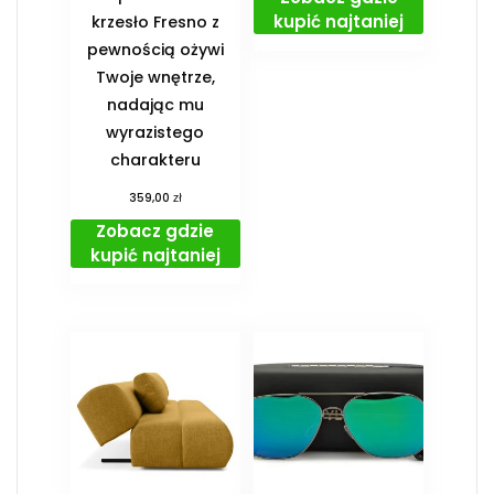
kupić najtaniej
krzesło Fresno z
pewnością ożywi
Twoje wnętrze,
nadając mu
wyrazistego
charakteru
zł
359,00
Zobacz gdzie
kupić najtaniej