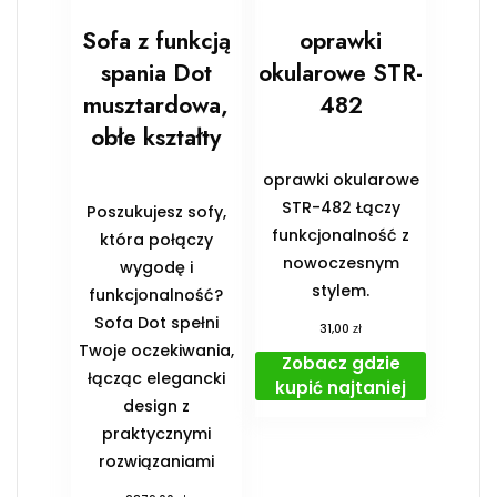
Sofa z funkcją
oprawki
spania Dot
okularowe STR-
musztardowa,
482
obłe kształty
oprawki okularowe
STR-482 Łączy
Poszukujesz sofy,
funkcjonalność z
która połączy
nowoczesnym
wygodę i
stylem.
funkcjonalność?
Sofa Dot spełni
zł
31,00
Twoje oczekiwania,
Zobacz gdzie
łącząc elegancki
kupić najtaniej
design z
praktycznymi
rozwiązaniami