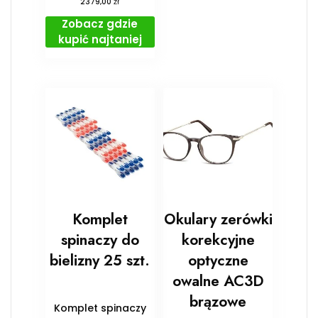
zł
2379,00
Zobacz gdzie
kupić najtaniej
Komplet
Okulary zerówki
spinaczy do
korekcyjne
bielizny 25 szt.
optyczne
owalne AC3D
brązowe
Komplet spinaczy