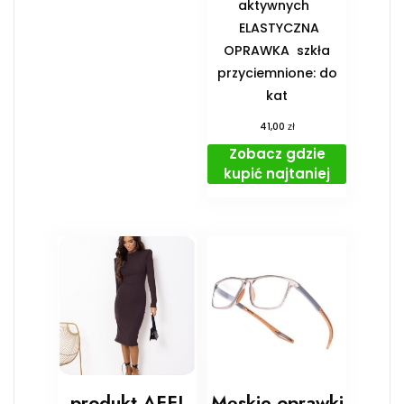
aktywnych
️ ELASTYCZNA
OPRAWKA ️ szkła
przyciemnione: do
kat
zł
41,00
Zobacz gdzie
kupić najtaniej
produkt AFFI
Męskie oprawki