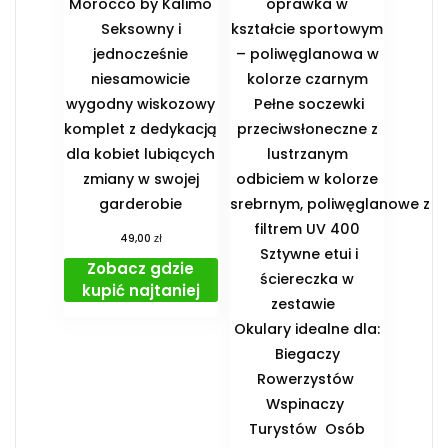
Morocco by Kalimo
oprawka w
Seksowny i
kształcie sportowym
jednocześnie
– poliwęglanowa w
niesamowicie
kolorze czarnym
wygodny wiskozowy
Pełne soczewki
komplet z dedykacją
przeciwsłoneczne z
dla kobiet lubiących
lustrzanym
zmiany w swojej
odbiciem w kolorze
garderobie
srebrnym, poliwęglanowe z
filtrem UV 400
zł
49,00
Sztywne etui i
Zobacz gdzie
ściereczka w
kupić najtaniej
zestawie
️Okulary idealne dla:
️ Biegaczy ️
Rowerzystów ️
Wspinaczy ️
Turystów ️ Osób