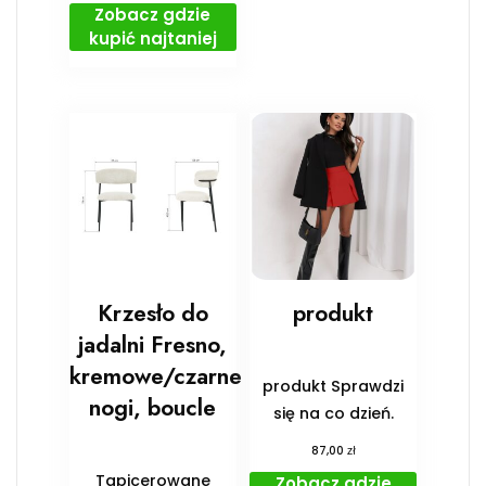
Zobacz gdzie
kupić najtaniej
Krzesło do
produkt
jadalni Fresno,
kremowe/czarne
produkt Sprawdzi
nogi, boucle
się na co dzień.
zł
87,00
Tapicerowane
Zobacz gdzie