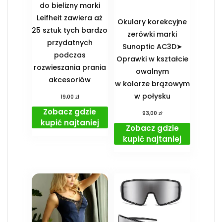
do bielizny marki
Leifheit zawiera aż
Okulary korekcyjne
25 sztuk tych bardzo
zerówki marki
przydatnych
Sunoptic AC3D➤
podczas
Oprawki w kształcie
rozwieszania prania
owalnym
akcesoriów
w kolorze brązowym
w połysku
zł
19,00
Zobacz gdzie
zł
93,00
kupić najtaniej
Zobacz gdzie
kupić najtaniej